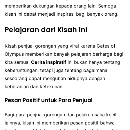
memberikan dukungan kepada orang lain. Semoga
kisah ini dapat menjadi inspirasi bagi banyak orang.
Pelajaran dari Kisah Ini
Kisah penjual gorengan yang viral karena Gates of
Olympus memberikan banyak pelajaran berharga bagi
kita semua.
Cerita inspiratif
ini bukan hanya tentang
keberuntungan, tetapi juga tentang bagaimana
seseorang dapat mengubah hidupnya dengan
keberanian dan ketekunan.
Pesan Positif untuk Para Penjual
Bagi para penjual gorengan dan pelaku usaha kecil
lainnya, kisah ini memberikan pesan positif bahwa