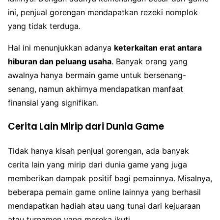
ini, penjual gorengan mendapatkan rezeki nomplok
yang tidak terduga.
Hal ini menunjukkan adanya
keterkaitan erat antara
hiburan dan peluang usaha
. Banyak orang yang
awalnya hanya bermain game untuk bersenang-
senang, namun akhirnya mendapatkan manfaat
finansial yang signifikan.
Cerita Lain Mirip dari Dunia Game
Tidak hanya kisah penjual gorengan, ada banyak
cerita lain yang mirip dari dunia game yang juga
memberikan dampak positif bagi pemainnya. Misalnya,
beberapa pemain game online lainnya yang berhasil
mendapatkan hadiah atau uang tunai dari kejuaraan
atau turnamen yang mereka ikuti.