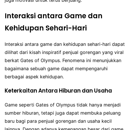
juga motivasi untuk terus berjuang.
Interaksi antara Game dan
Kehidupan Sehari-Hari
Interaksi antara game dan kehidupan sehari-hari dapat
dilihat dari kisah inspiratif penjual gorengan yang viral
berkat Gates of Olympus. Fenomena ini menunjukkan
bagaimana sebuah game dapat mempengaruhi
berbagai aspek kehidupan.
Keterkaitan Antara Hiburan dan Usaha
Game seperti Gates of Olympus tidak hanya menjadi
sumber hiburan, tetapi juga dapat membuka peluang
baru bagi para penjual gorengan dan usaha kecil
lainnya. Dengan adanya kemenangan besar dari game