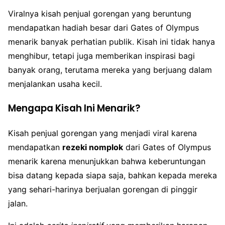
Viralnya kisah penjual gorengan yang beruntung
mendapatkan hadiah besar dari Gates of Olympus
menarik banyak perhatian publik. Kisah ini tidak hanya
menghibur, tetapi juga memberikan inspirasi bagi
banyak orang, terutama mereka yang berjuang dalam
menjalankan usaha kecil.
Mengapa Kisah Ini Menarik?
Kisah penjual gorengan yang menjadi viral karena
mendapatkan
rezeki nomplok
dari Gates of Olympus
menarik karena menunjukkan bahwa keberuntungan
bisa datang kepada siapa saja, bahkan kepada mereka
yang sehari-harinya berjualan gorengan di pinggir
jalan.