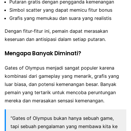
Putaran gratis dengan pengganda kemenangan
Simbol scatter yang dapat memicu fitur bonus
Grafis yang memukau dan suara yang realistis
Dengan fitur-fitur ini, pemain dapat merasakan
keseruan dan antisipasi dalam setiap putaran.
Mengapa Banyak Diminati?
Gates of Olympus menjadi sangat populer karena
kombinasi dari gameplay yang menarik, grafis yang
luar biasa, dan potensi kemenangan besar. Banyak
pemain yang tertarik untuk mencoba peruntungan
mereka dan merasakan sensasi kemenangan.
“Gates of Olympus bukan hanya sebuah game,
tapi sebuah pengalaman yang membawa kita ke