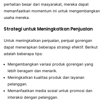
perhatian besar dari masyarakat, mereka dapat
memanfaatkan momentum ini untuk mengembangkan
usaha mereka.
Strategi untuk Meningkatkan Penjualan
Untuk meningkatkan penjualan, penjual gorengan
dapat menerapkan beberapa strategi efektif. Berikut
adalah beberapa tips:
Mengembangkan variasi produk gorengan yang
lebih beragam dan menarik.
Meningkatkan kualitas produk dan layanan
pelanggan.
Memanfaatkan media sosial untuk promosi dan
interaksi dengan pelanggan.