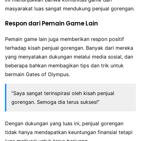
masyarakat luas sangat mendukung penjual gorengan.
Respon dari Pemain Game Lain
Pemain game lain juga memberikan respon positif
terhadap kisah penjual gorengan. Banyak dari mereka
yang menyatakan dukungan melalui media sosial, dan
beberapa bahkan membagikan tips dan trik untuk
bermain Gates of Olympus.
“Saya sangat terinspirasi oleh kisah penjual
gorengan. Semoga dia terus sukses!”
Dengan dukungan yang luas ini, penjual gorengan
tidak hanya mendapatkan keuntungan finansial tetapi