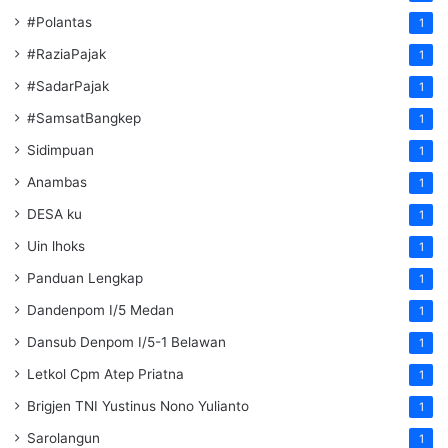
#Polantas
1
#RaziaPajak
1
#SadarPajak
1
#SamsatBangkep
1
Sidimpuan
1
Anambas
1
DESA ku
1
Uin lhoks
1
Panduan Lengkap
1
Dandenpom I/5 Medan
1
Dansub Denpom I/5-1 Belawan
1
Letkol Cpm Atep Priatna
1
Brigjen TNI Yustinus Nono Yulianto
1
Sarolangun
1