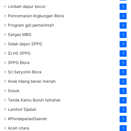
Limbah dapur bocor
1
Pencemaran lingkungan Blora
1
Program gizi pemerintah
1
Satgas MBG
1
Sidak dapur SPPG
1
SLHS SPPG
1
SPPG Blora
1
Sri Setyorini Blora
1
Anak hilang bener meriah
1
Sosok
1
Tanda Kamu Butuh Istirahat
1
Lamhot Sijabat
1
#PendapatanDaerah
1
Aceh Utara
1