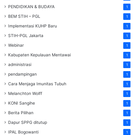
PENDIDIKAN & BUDAYA
1
BEM STIH – PGL
1
Implementasi KUHP Baru
1
STIH-PGL Jakarta
1
Webinar
1
Kabupaten Kepulauan Mentawai
1
administrasi
1
pendampingan
1
Cara Menjaga Imunitas Tubuh
1
Melanchton Wolff
1
KONI Sangihe
1
Berita Pilihan
1
Dapur SPPG ditutup
1
IPAL Bogowanti
1