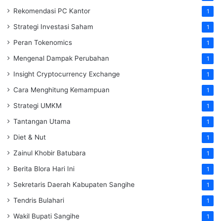
Rekomendasi PC Kantor
1
Strategi Investasi Saham
1
Peran Tokenomics
1
Mengenal Dampak Perubahan
1
Insight Cryptocurrency Exchange
1
Cara Menghitung Kemampuan
1
Strategi UMKM
1
Tantangan Utama
1
Diet & Nut
1
Zainul Khobir Batubara
1
Berita Blora Hari Ini
1
Sekretaris Daerah Kabupaten Sangihe
1
Tendris Bulahari
1
Wakil Bupati Sangihe
1