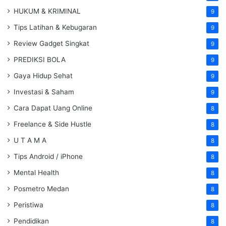
HUKUM & KRIMINAL
9
Tips Latihan & Kebugaran
9
Review Gadget Singkat
9
PREDIKSI BOLA
9
Gaya Hidup Sehat
9
Investasi & Saham
9
Cara Dapat Uang Online
8
Freelance & Side Hustle
8
U T A M A
8
Tips Android / iPhone
8
Mental Health
8
Posmetro Medan
8
Peristiwa
8
Pendidikan
8