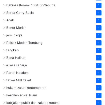
Babinsa Koramil 1301-05/tahuna
1
Serda Garry Busia
1
Aceh
1
Bener Meriah
1
jemur kopi
1
Polsek Medan Tembung
1
tangkap
1
Zona Halinar
1
#JasaRaharja
1
Partai Nasdem
1
fatwa MUI zakat
1
hukum zakat kontemporer
1
keadilan sosial Islam
1
kebijakan publik dan zakat ekonomi
1