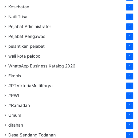
Kesehatan
1
Naili Trisal
1
Pejabat Administrator
1
Pejabat Pengawas
1
pelantikan pejabat
1
wali kota palopo
1
WhatsApp Business Katalog 2026
1
Ekobis
1
#PTViktoriaMultiKarya
1
#PWI
1
#Ramadan
1
Umum
1
ditahan
1
Desa Sendang Todanan
1