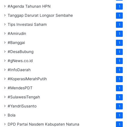
#Agenda Tahunan HPN
1
Tanggap Darurat Longsor Sembahe
1
Tips Investasi Saham
1
#Amirudin
1
#Banggai
1
#DesaBubung
1
#gNews.co.id
1
#InfoDaerah
1
#KoperasiMerahPutih
1
#MendesPDT
1
#SulawesiTengah
1
#YandriSusanto
1
Bola
1
DPD Partai Nasdem Kabupaten Natuna
1