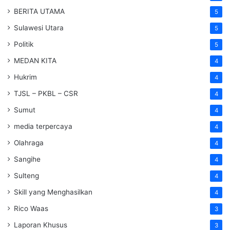
BERITA UTAMA
5
Sulawesi Utara
5
Politik
5
MEDAN KITA
4
Hukrim
4
TJSL – PKBL – CSR
4
Sumut
4
media terpercaya
4
Olahraga
4
Sangihe
4
Sulteng
4
Skill yang Menghasilkan
4
Rico Waas
3
Laporan Khusus
3