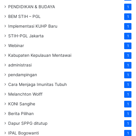
PENDIDIKAN & BUDAYA
1
BEM STIH – PGL
1
Implementasi KUHP Baru
1
STIH-PGL Jakarta
1
Webinar
1
Kabupaten Kepulauan Mentawai
1
administrasi
1
pendampingan
1
Cara Menjaga Imunitas Tubuh
1
Melanchton Wolff
1
KONI Sangihe
1
Berita Pilihan
1
Dapur SPPG ditutup
1
IPAL Bogowanti
1