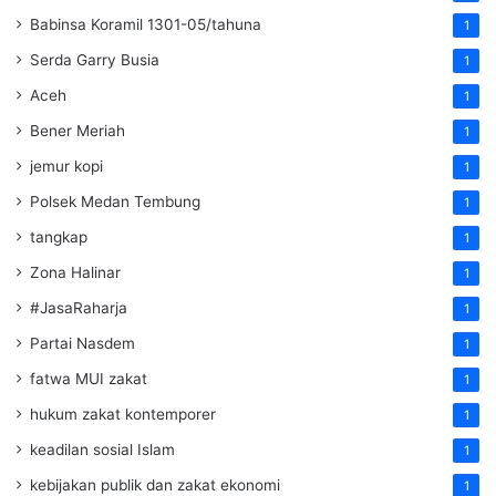
Babinsa Koramil 1301-05/tahuna
1
Serda Garry Busia
1
Aceh
1
Bener Meriah
1
jemur kopi
1
Polsek Medan Tembung
1
tangkap
1
Zona Halinar
1
#JasaRaharja
1
Partai Nasdem
1
fatwa MUI zakat
1
hukum zakat kontemporer
1
keadilan sosial Islam
1
kebijakan publik dan zakat ekonomi
1