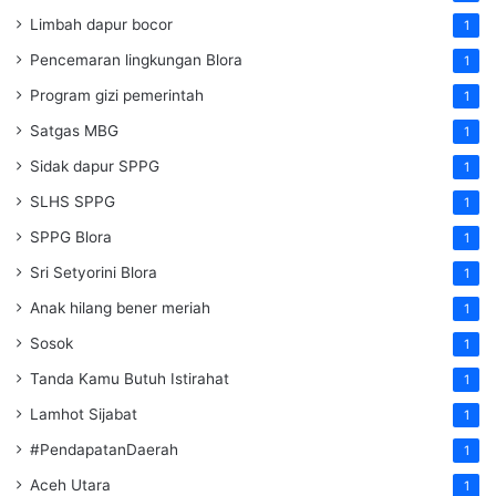
Limbah dapur bocor
1
Pencemaran lingkungan Blora
1
Program gizi pemerintah
1
Satgas MBG
1
Sidak dapur SPPG
1
SLHS SPPG
1
SPPG Blora
1
Sri Setyorini Blora
1
Anak hilang bener meriah
1
Sosok
1
Tanda Kamu Butuh Istirahat
1
Lamhot Sijabat
1
#PendapatanDaerah
1
Aceh Utara
1