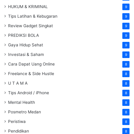
HUKUM & KRIMINAL
9
Tips Latihan & Kebugaran
9
Review Gadget Singkat
9
PREDIKSI BOLA
9
Gaya Hidup Sehat
9
Investasi & Saham
9
Cara Dapat Uang Online
8
Freelance & Side Hustle
8
U T A M A
8
Tips Android / iPhone
8
Mental Health
8
Posmetro Medan
8
Peristiwa
8
Pendidikan
8