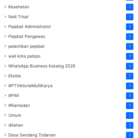
Kesehatan
1
Naili Trisal
1
Pejabat Administrator
1
Pejabat Pengawas
1
pelantikan pejabat
1
wali kota palopo
1
WhatsApp Business Katalog 2026
1
Ekobis
1
#PTViktoriaMultiKarya
1
#PWI
1
#Ramadan
1
Umum
1
ditahan
1
Desa Sendang Todanan
1