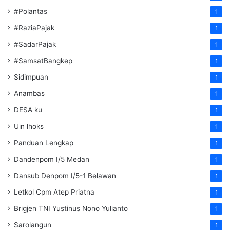
#Polantas
1
#RaziaPajak
1
#SadarPajak
1
#SamsatBangkep
1
Sidimpuan
1
Anambas
1
DESA ku
1
Uin lhoks
1
Panduan Lengkap
1
Dandenpom I/5 Medan
1
Dansub Denpom I/5-1 Belawan
1
Letkol Cpm Atep Priatna
1
Brigjen TNI Yustinus Nono Yulianto
1
Sarolangun
1