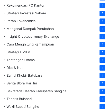
Rekomendasi PC Kantor
1
Strategi Investasi Saham
1
Peran Tokenomics
1
Mengenal Dampak Perubahan
1
Insight Cryptocurrency Exchange
1
Cara Menghitung Kemampuan
1
Strategi UMKM
1
Tantangan Utama
1
Diet & Nut
1
Zainul Khobir Batubara
1
Berita Blora Hari Ini
1
Sekretaris Daerah Kabupaten Sangihe
1
Tendris Bulahari
1
Wakil Bupati Sangihe
1