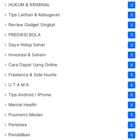
HUKUM & KRIMINAL
9
Tips Latihan & Kebugaran
9
Review Gadget Singkat
9
PREDIKSI BOLA
9
Gaya Hidup Sehat
9
Investasi & Saham
9
Cara Dapat Uang Online
8
Freelance & Side Hustle
8
U T A M A
8
Tips Android / iPhone
8
Mental Health
8
Posmetro Medan
8
Peristiwa
8
Pendidikan
8