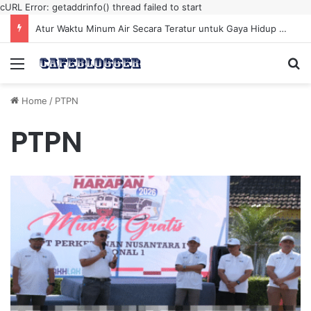
cURL Error: getaddrinfo() thread failed to start
Atur Waktu Minum Air Secara Teratur untuk Gaya Hidup Sehat Sepanjang Hari
Menu
Se
Home
/
PTPN
PTPN