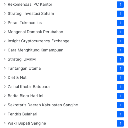
Rekomendasi PC Kantor
1
Strategi Investasi Saham
1
Peran Tokenomics
1
Mengenal Dampak Perubahan
1
Insight Cryptocurrency Exchange
1
Cara Menghitung Kemampuan
1
Strategi UMKM
1
Tantangan Utama
1
Diet & Nut
1
Zainul Khobir Batubara
1
Berita Blora Hari Ini
1
Sekretaris Daerah Kabupaten Sangihe
1
Tendris Bulahari
1
Wakil Bupati Sangihe
1