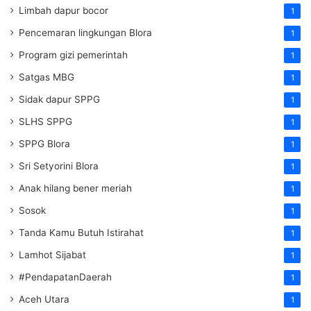
Limbah dapur bocor
1
Pencemaran lingkungan Blora
1
Program gizi pemerintah
1
Satgas MBG
1
Sidak dapur SPPG
1
SLHS SPPG
1
SPPG Blora
1
Sri Setyorini Blora
1
Anak hilang bener meriah
1
Sosok
1
Tanda Kamu Butuh Istirahat
1
Lamhot Sijabat
1
#PendapatanDaerah
1
Aceh Utara
1