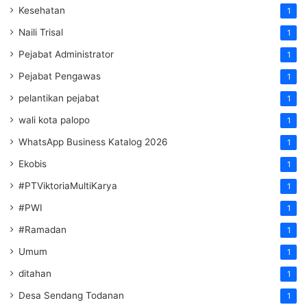
Kesehatan
1
Naili Trisal
1
Pejabat Administrator
1
Pejabat Pengawas
1
pelantikan pejabat
1
wali kota palopo
1
WhatsApp Business Katalog 2026
1
Ekobis
1
#PTViktoriaMultiKarya
1
#PWI
1
#Ramadan
1
Umum
1
ditahan
1
Desa Sendang Todanan
1