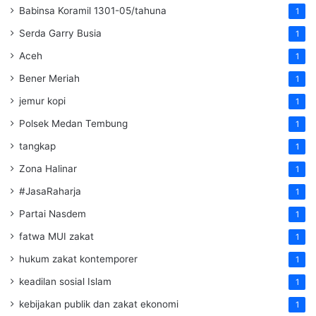
Babinsa Koramil 1301-05/tahuna
1
Serda Garry Busia
1
Aceh
1
Bener Meriah
1
jemur kopi
1
Polsek Medan Tembung
1
tangkap
1
Zona Halinar
1
#JasaRaharja
1
Partai Nasdem
1
fatwa MUI zakat
1
hukum zakat kontemporer
1
keadilan sosial Islam
1
kebijakan publik dan zakat ekonomi
1