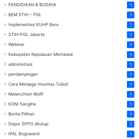
PENDIDIKAN & BUDAYA
1
BEM STIH – PGL
1
Implementasi KUHP Baru
1
STIH-PGL Jakarta
1
Webinar
1
Kabupaten Kepulauan Mentawai
1
administrasi
1
pendampingan
1
Cara Menjaga Imunitas Tubuh
1
Melanchton Wolff
1
KONI Sangihe
1
Berita Pilihan
1
Dapur SPPG ditutup
1
IPAL Bogowanti
1