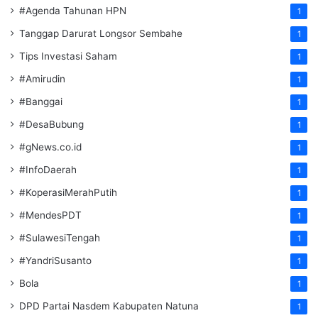
#Agenda Tahunan HPN
1
Tanggap Darurat Longsor Sembahe
1
Tips Investasi Saham
1
#Amirudin
1
#Banggai
1
#DesaBubung
1
#gNews.co.id
1
#InfoDaerah
1
#KoperasiMerahPutih
1
#MendesPDT
1
#SulawesiTengah
1
#YandriSusanto
1
Bola
1
DPD Partai Nasdem Kabupaten Natuna
1