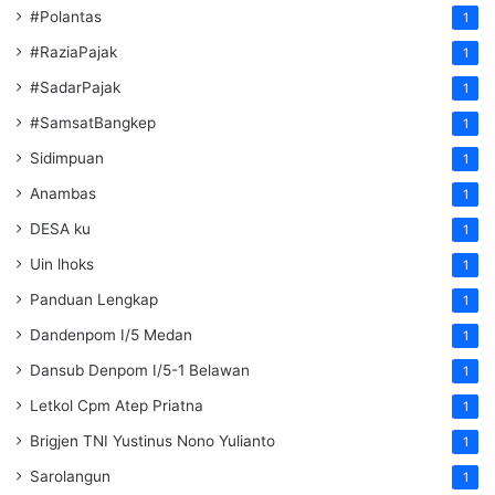
#Polantas
1
#RaziaPajak
1
#SadarPajak
1
#SamsatBangkep
1
Sidimpuan
1
Anambas
1
DESA ku
1
Uin lhoks
1
Panduan Lengkap
1
Dandenpom I/5 Medan
1
Dansub Denpom I/5-1 Belawan
1
Letkol Cpm Atep Priatna
1
Brigjen TNI Yustinus Nono Yulianto
1
Sarolangun
1