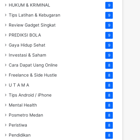
HUKUM & KRIMINAL
9
Tips Latihan & Kebugaran
9
Review Gadget Singkat
9
PREDIKSI BOLA
9
Gaya Hidup Sehat
9
Investasi & Saham
9
Cara Dapat Uang Online
8
Freelance & Side Hustle
8
U T A M A
8
Tips Android / iPhone
8
Mental Health
8
Posmetro Medan
8
Peristiwa
8
Pendidikan
8