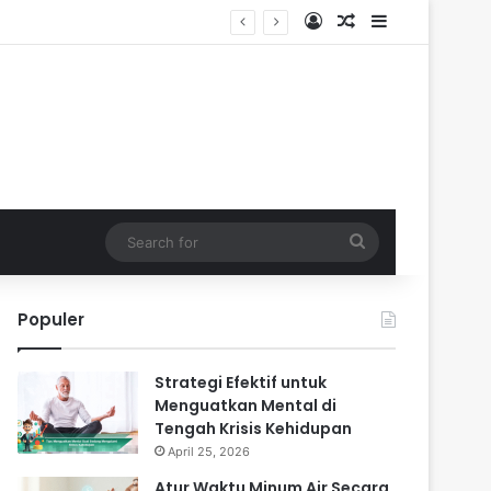
Log In
Random Article
Sidebar
Search
for
Populer
Strategi Efektif untuk
Menguatkan Mental di
Tengah Krisis Kehidupan
April 25, 2026
Atur Waktu Minum Air Secara