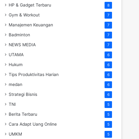
HP & Gadget Terbaru
8
Gym & Workout
7
Manajemen Keuangan
7
Badminton
7
NEWS MEDIA
7
UTAMA
6
Hukum
6
Tips Produktivitas Harian
6
medan
6
Strategi Bisnis
6
TNI
5
Berita Terbaru
5
Cara Adapt Uang Online
5
UMKM
5