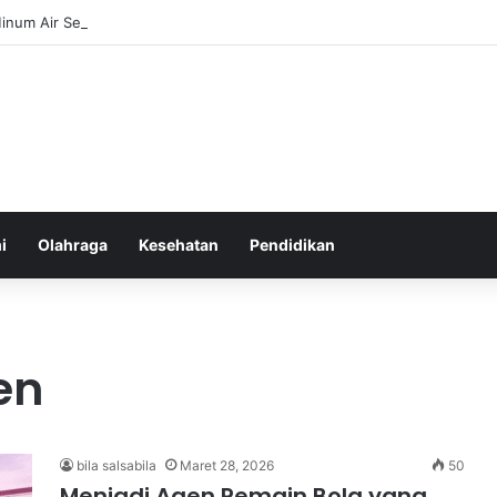
inum Air Secara Teratur untuk Gaya Hidup Sehat Sepanjang Hari
i
Olahraga
Kesehatan
Pendidikan
en
bila salsabila
Maret 28, 2026
50
Menjadi Agen Pemain Bola yang