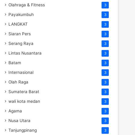
Olahraga & Fitness
3
Payakumbuh
3
LANGKAT
3
Siaran Pers
3
Serang Raya
3
Lintas Nusantara
3
Batam
3
Internasional
3
Olah Raga
3
Sumatera Barat
3
wali kota medan
3
Agama
3
Nusa Utara
3
Tanjungpinang
3