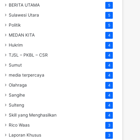
BERITA UTAMA
5
Sulawesi Utara
5
Politik
5
MEDAN KITA
4
Hukrim
4
TJSL – PKBL – CSR
4
Sumut
4
media terpercaya
4
Olahraga
4
Sangihe
4
Sulteng
4
Skill yang Menghasilkan
4
Rico Waas
3
Laporan Khusus
3