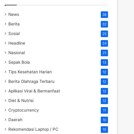
News
38
Berita
32
Sosial
25
Headline
24
Nasional
21
Sepak Bola
13
Tips Kesehatan Harian
12
Berita Olahraga Terbaru
12
Aplikasi Viral & Bermanfaat
12
Diet & Nutrisi
12
Cryptocurrency
11
Daerah
10
Rekomendasi Laptop / PC
10