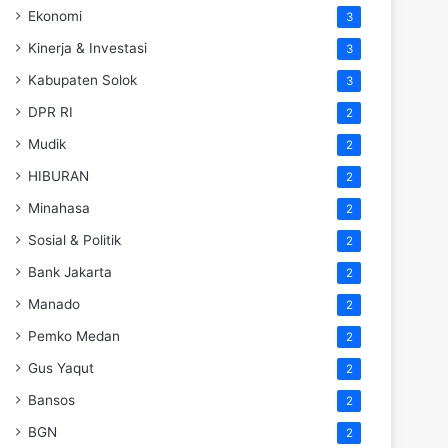
Ekonomi
3
Kinerja & Investasi
3
Kabupaten Solok
3
DPR RI
2
Mudik
2
HIBURAN
2
Minahasa
2
Sosial & Politik
2
Bank Jakarta
2
Manado
2
Pemko Medan
2
Gus Yaqut
2
Bansos
2
BGN
2