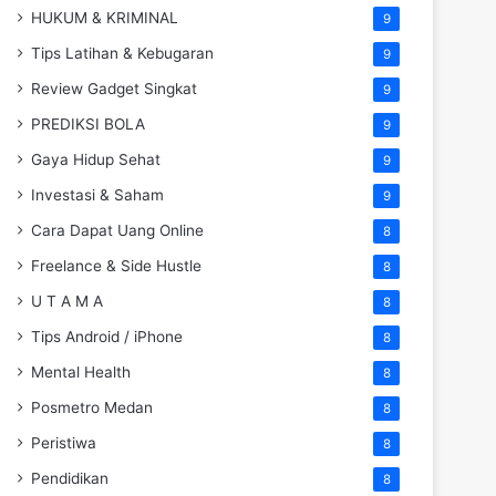
HUKUM & KRIMINAL
9
Tips Latihan & Kebugaran
9
Review Gadget Singkat
9
PREDIKSI BOLA
9
Gaya Hidup Sehat
9
Investasi & Saham
9
Cara Dapat Uang Online
8
Freelance & Side Hustle
8
U T A M A
8
Tips Android / iPhone
8
Mental Health
8
Posmetro Medan
8
Peristiwa
8
Pendidikan
8