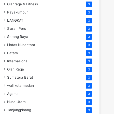
Olahraga & Fitness
3
Payakumbuh
3
LANGKAT
3
Siaran Pers
3
Serang Raya
3
Lintas Nusantara
3
Batam
3
Internasional
3
Olah Raga
3
Sumatera Barat
3
wali kota medan
3
Agama
3
Nusa Utara
3
Tanjungpinang
3