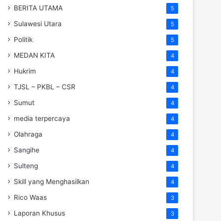
BERITA UTAMA
5
Sulawesi Utara
5
Politik
5
MEDAN KITA
4
Hukrim
4
TJSL – PKBL – CSR
4
Sumut
4
media terpercaya
4
Olahraga
4
Sangihe
4
Sulteng
4
Skill yang Menghasilkan
4
Rico Waas
3
Laporan Khusus
3