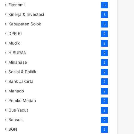
Ekonomi
3
Kinerja & Investasi
3
Kabupaten Solok
3
DPR RI
2
Mudik
2
HIBURAN
2
Minahasa
2
Sosial & Politik
2
Bank Jakarta
2
Manado
2
Pemko Medan
2
Gus Yaqut
2
Bansos
2
BGN
2