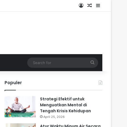
Log In
Random Article
Sidebar
Search
for
Populer
Strategi Efektif untuk
Menguatkan Mental di
Tengah Krisis Kehidupan
April 25, 2026
Atur Waktu Minum Air Secara