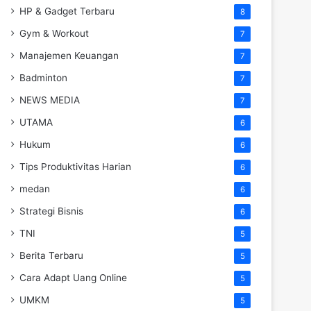
HP & Gadget Terbaru
8
Gym & Workout
7
Manajemen Keuangan
7
Badminton
7
NEWS MEDIA
7
UTAMA
6
Hukum
6
Tips Produktivitas Harian
6
medan
6
Strategi Bisnis
6
TNI
5
Berita Terbaru
5
Cara Adapt Uang Online
5
UMKM
5