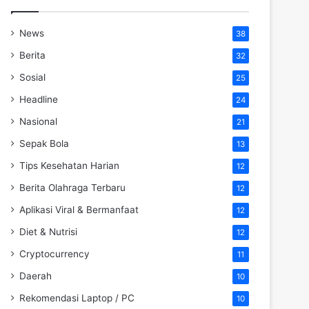
News
38
Berita
32
Sosial
25
Headline
24
Nasional
21
Sepak Bola
13
Tips Kesehatan Harian
12
Berita Olahraga Terbaru
12
Aplikasi Viral & Bermanfaat
12
Diet & Nutrisi
12
Cryptocurrency
11
Daerah
10
Rekomendasi Laptop / PC
10