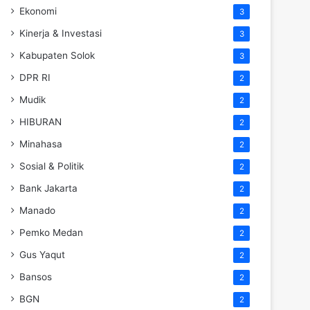
Ekonomi
3
Kinerja & Investasi
3
Kabupaten Solok
3
DPR RI
2
Mudik
2
HIBURAN
2
Minahasa
2
Sosial & Politik
2
Bank Jakarta
2
Manado
2
Pemko Medan
2
Gus Yaqut
2
Bansos
2
BGN
2