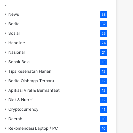
News
38
Berita
32
Sosial
25
Headline
24
Nasional
21
Sepak Bola
13
Tips Kesehatan Harian
12
Berita Olahraga Terbaru
12
Aplikasi Viral & Bermanfaat
12
Diet & Nutrisi
12
Cryptocurrency
11
Daerah
10
Rekomendasi Laptop / PC
10