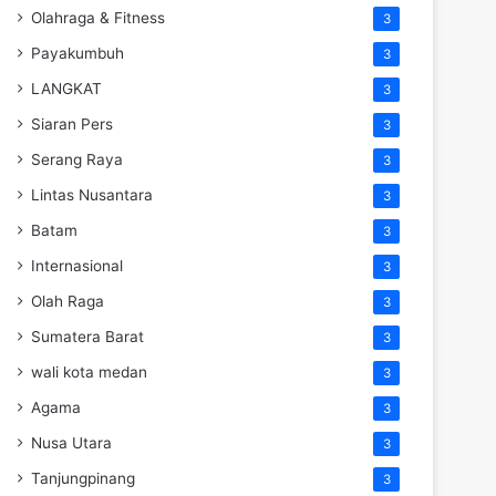
Olahraga & Fitness
3
Payakumbuh
3
LANGKAT
3
Siaran Pers
3
Serang Raya
3
Lintas Nusantara
3
Batam
3
Internasional
3
Olah Raga
3
Sumatera Barat
3
wali kota medan
3
Agama
3
Nusa Utara
3
Tanjungpinang
3