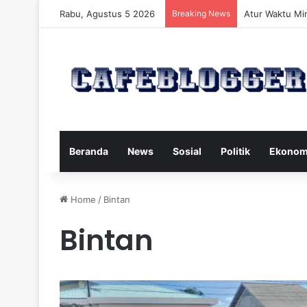
Rabu, Agustus 5 2026
Breaking News
Atur Waktu Mi
Beranda
News
Sosial
Politik
Ekonom
Home
/
Bintan
Bintan