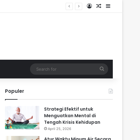
Log In
Random Article
Sidebar
Search
for
Populer
Strategi Efektif untuk
Menguatkan Mental di
Tengah Krisis Kehidupan
April 25, 2026
Atur Waktu Minum Air Secara