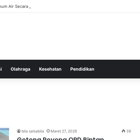
num Air Secara Teratur untuk Gaya Hidup Sehat Sepanjang Hari
i
Olahraga
Kesehatan
Pendidikan
bila salsabila
Maret 27, 2026
36
Gotong Royong OPD Bintan