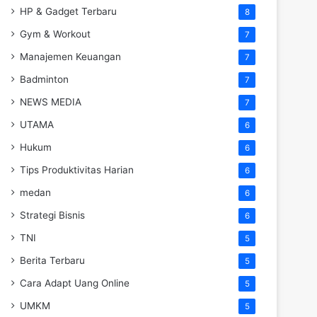
HP & Gadget Terbaru
8
Gym & Workout
7
Manajemen Keuangan
7
Badminton
7
NEWS MEDIA
7
UTAMA
6
Hukum
6
Tips Produktivitas Harian
6
medan
6
Strategi Bisnis
6
TNI
5
Berita Terbaru
5
Cara Adapt Uang Online
5
UMKM
5