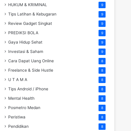
HUKUM & KRIMINAL
9
Tips Latihan & Kebugaran
9
Review Gadget Singkat
9
PREDIKSI BOLA
9
Gaya Hidup Sehat
9
Investasi & Saham
9
Cara Dapat Uang Online
8
Freelance & Side Hustle
8
U T A M A
8
Tips Android / iPhone
8
Mental Health
8
Posmetro Medan
8
Peristiwa
8
Pendidikan
8