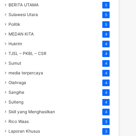
BERITA UTAMA
5
Sulawesi Utara
5
Politik
5
MEDAN KITA
4
Hukrim
4
TJSL – PKBL – CSR
4
Sumut
4
media terpercaya
4
Olahraga
4
Sangihe
4
Sulteng
4
Skill yang Menghasilkan
4
Rico Waas
3
Laporan Khusus
3