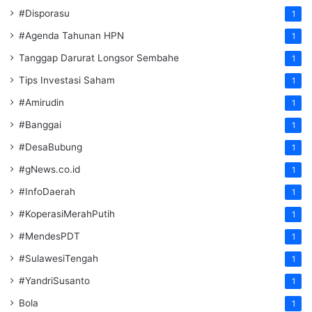
#Disporasu
1
#Agenda Tahunan HPN
1
Tanggap Darurat Longsor Sembahe
1
Tips Investasi Saham
1
#Amirudin
1
#Banggai
1
#DesaBubung
1
#gNews.co.id
1
#InfoDaerah
1
#KoperasiMerahPutih
1
#MendesPDT
1
#SulawesiTengah
1
#YandriSusanto
1
Bola
1