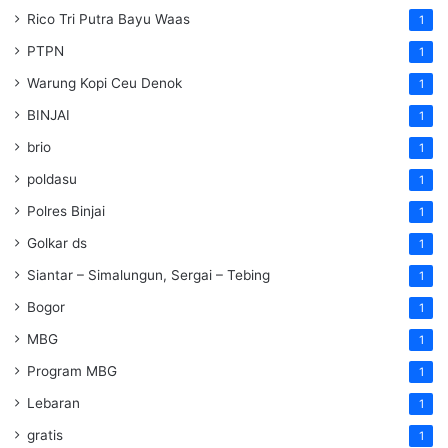
Rico Tri Putra Bayu Waas
1
PTPN
1
Warung Kopi Ceu Denok
1
BINJAI
1
brio
1
poldasu
1
Polres Binjai
1
Golkar ds
1
Siantar – Simalungun, Sergai – Tebing
1
Bogor
1
MBG
1
Program MBG
1
Lebaran
1
gratis
1