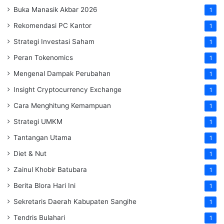
Buka Manasik Akbar 2026
1
Rekomendasi PC Kantor
1
Strategi Investasi Saham
1
Peran Tokenomics
1
Mengenal Dampak Perubahan
1
Insight Cryptocurrency Exchange
1
Cara Menghitung Kemampuan
1
Strategi UMKM
1
Tantangan Utama
1
Diet & Nut
1
Zainul Khobir Batubara
1
Berita Blora Hari Ini
1
Sekretaris Daerah Kabupaten Sangihe
1
Tendris Bulahari
1