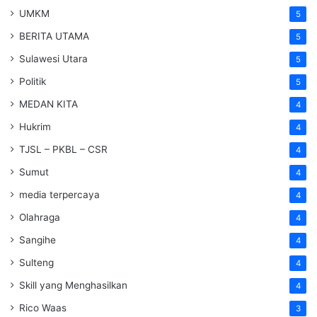
UMKM
5
BERITA UTAMA
5
Sulawesi Utara
5
Politik
5
MEDAN KITA
4
Hukrim
4
TJSL – PKBL – CSR
4
Sumut
4
media terpercaya
4
Olahraga
4
Sangihe
4
Sulteng
4
Skill yang Menghasilkan
4
Rico Waas
3