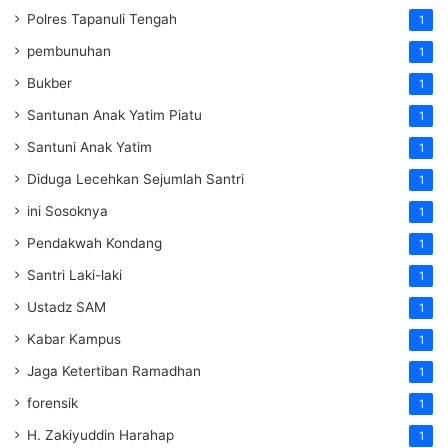
Polres Tapanuli Tengah
1
pembunuhan
1
Bukber
1
Santunan Anak Yatim Piatu
1
Santuni Anak Yatim
1
Diduga Lecehkan Sejumlah Santri
1
ini Sosoknya
1
Pendakwah Kondang
1
Santri Laki-laki
1
Ustadz SAM
1
Kabar Kampus
1
Jaga Ketertiban Ramadhan
1
forensik
1
H. Zakiyuddin Harahap
1