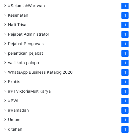
#SejumlahWartwan
1
Kesehatan
1
Naili Trisal
1
Pejabat Administrator
1
Pejabat Pengawas
1
pelantikan pejabat
1
wali kota palopo
1
WhatsApp Business Katalog 2026
1
Ekobis
1
#PTViktoriaMultiKarya
1
#PWI
1
#Ramadan
1
Umum
1
ditahan
1