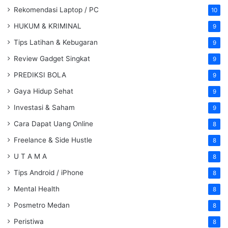
Rekomendasi Laptop / PC
10
HUKUM & KRIMINAL
9
Tips Latihan & Kebugaran
9
Review Gadget Singkat
9
PREDIKSI BOLA
9
Gaya Hidup Sehat
9
Investasi & Saham
9
Cara Dapat Uang Online
8
Freelance & Side Hustle
8
U T A M A
8
Tips Android / iPhone
8
Mental Health
8
Posmetro Medan
8
Peristiwa
8