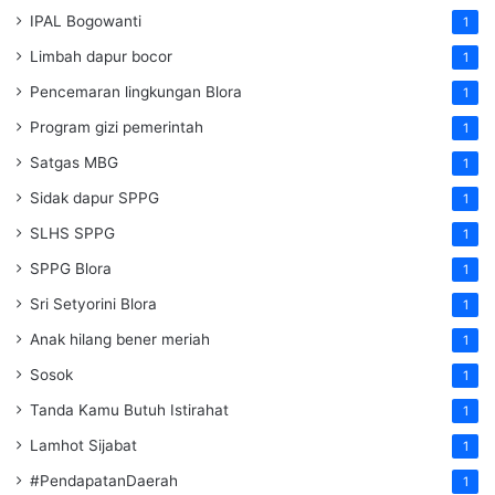
IPAL Bogowanti
1
Limbah dapur bocor
1
Pencemaran lingkungan Blora
1
Program gizi pemerintah
1
Satgas MBG
1
Sidak dapur SPPG
1
SLHS SPPG
1
SPPG Blora
1
Sri Setyorini Blora
1
Anak hilang bener meriah
1
Sosok
1
Tanda Kamu Butuh Istirahat
1
Lamhot Sijabat
1
#PendapatanDaerah
1