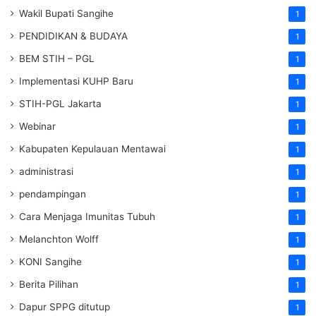
Wakil Bupati Sangihe
1
PENDIDIKAN & BUDAYA
1
BEM STIH – PGL
1
Implementasi KUHP Baru
1
STIH-PGL Jakarta
1
Webinar
1
Kabupaten Kepulauan Mentawai
1
administrasi
1
pendampingan
1
Cara Menjaga Imunitas Tubuh
1
Melanchton Wolff
1
KONI Sangihe
1
Berita Pilihan
1
Dapur SPPG ditutup
1