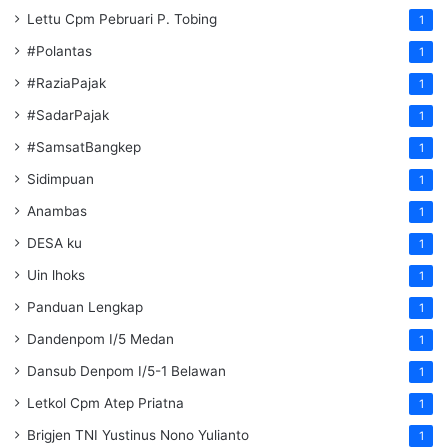
Lettu Cpm Pebruari P. Tobing
1
#Polantas
1
#RaziaPajak
1
#SadarPajak
1
#SamsatBangkep
1
Sidimpuan
1
Anambas
1
DESA ku
1
Uin lhoks
1
Panduan Lengkap
1
Dandenpom I/5 Medan
1
Dansub Denpom I/5-1 Belawan
1
Letkol Cpm Atep Priatna
1
Brigjen TNI Yustinus Nono Yulianto
1