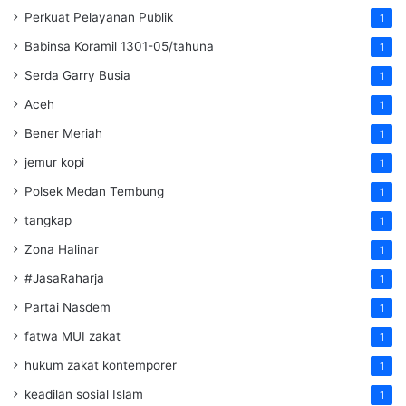
Perkuat Pelayanan Publik
1
Babinsa Koramil 1301-05/tahuna
1
Serda Garry Busia
1
Aceh
1
Bener Meriah
1
jemur kopi
1
Polsek Medan Tembung
1
tangkap
1
Zona Halinar
1
#JasaRaharja
1
Partai Nasdem
1
fatwa MUI zakat
1
hukum zakat kontemporer
1
keadilan sosial Islam
1