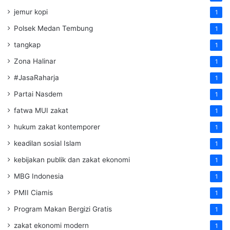
jemur kopi
1
Polsek Medan Tembung
1
tangkap
1
Zona Halinar
1
#JasaRaharja
1
Partai Nasdem
1
fatwa MUI zakat
1
hukum zakat kontemporer
1
keadilan sosial Islam
1
kebijakan publik dan zakat ekonomi
1
MBG Indonesia
1
PMII Ciamis
1
Program Makan Bergizi Gratis
1
zakat ekonomi modern
1