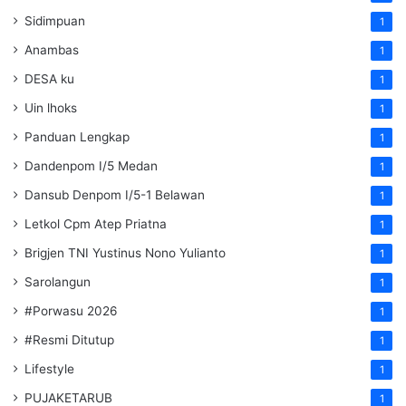
Sidimpuan
1
Anambas
1
DESA ku
1
Uin lhoks
1
Panduan Lengkap
1
Dandenpom I/5 Medan
1
Dansub Denpom I/5-1 Belawan
1
Letkol Cpm Atep Priatna
1
Brigjen TNI Yustinus Nono Yulianto
1
Sarolangun
1
#Porwasu 2026
1
#Resmi Ditutup
1
Lifestyle
1
PUJAKETARUB
1