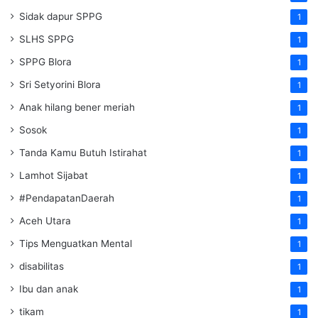
Sidak dapur SPPG
1
SLHS SPPG
1
SPPG Blora
1
Sri Setyorini Blora
1
Anak hilang bener meriah
1
Sosok
1
Tanda Kamu Butuh Istirahat
1
Lamhot Sijabat
1
#PendapatanDaerah
1
Aceh Utara
1
Tips Menguatkan Mental
1
disabilitas
1
Ibu dan anak
1
tikam
1