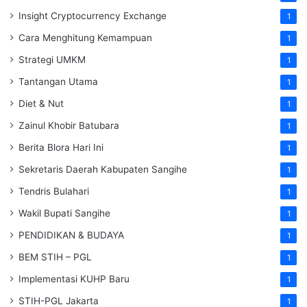
Insight Cryptocurrency Exchange
1
Cara Menghitung Kemampuan
1
Strategi UMKM
1
Tantangan Utama
1
Diet & Nut
1
Zainul Khobir Batubara
1
Berita Blora Hari Ini
1
Sekretaris Daerah Kabupaten Sangihe
1
Tendris Bulahari
1
Wakil Bupati Sangihe
1
PENDIDIKAN & BUDAYA
1
BEM STIH – PGL
1
Implementasi KUHP Baru
1
STIH-PGL Jakarta
1