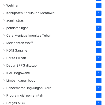
Webinar
1
Kabupaten Kepulauan Mentawai
1
administrasi
1
pendampingan
1
Cara Menjaga Imunitas Tubuh
1
Melanchton Wolff
1
KONI Sangihe
1
Berita Pilihan
1
Dapur SPPG ditutup
1
IPAL Bogowanti
1
Limbah dapur bocor
1
Pencemaran lingkungan Blora
1
Program gizi pemerintah
1
Satgas MBG
1