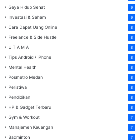
Gaya Hidup Sehat
9
Investasi & Saham
9
Cara Dapat Uang Online
8
Freelance & Side Hustle
8
U T A M A
8
Tips Android / iPhone
8
Mental Health
8
Posmetro Medan
8
Peristiwa
8
Pendidikan
8
HP & Gadget Terbaru
8
Gym & Workout
7
Manajemen Keuangan
7
Badminton
7