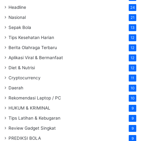
Headline
24
Nasional
21
Sepak Bola
13
Tips Kesehatan Harian
12
Berita Olahraga Terbaru
12
Aplikasi Viral & Bermanfaat
12
Diet & Nutrisi
12
Cryptocurrency
11
Daerah
10
Rekomendasi Laptop / PC
10
HUKUM & KRIMINAL
9
Tips Latihan & Kebugaran
9
Review Gadget Singkat
9
PREDIKSI BOLA
9