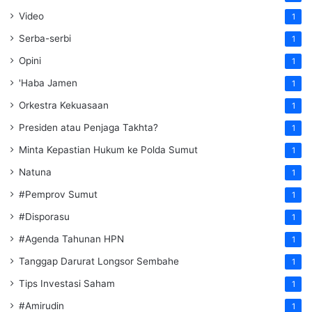
Video
1
Serba-serbi
1
Opini
1
'Haba Jamen
1
Orkestra Kekuasaan
1
Presiden atau Penjaga Takhta?
1
Minta Kepastian Hukum ke Polda Sumut
1
Natuna
1
#Pemprov Sumut
1
#Disporasu
1
#Agenda Tahunan HPN
1
Tanggap Darurat Longsor Sembahe
1
Tips Investasi Saham
1
#Amirudin
1