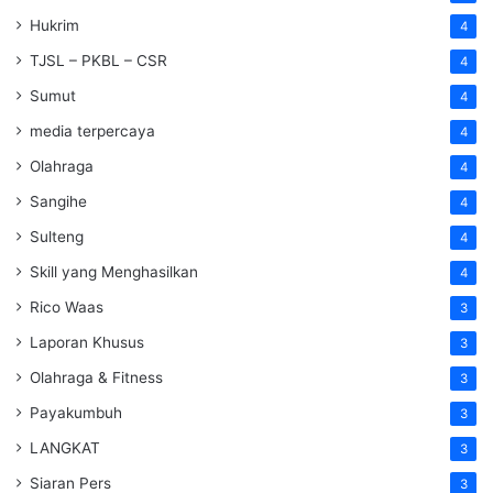
Hukrim
4
TJSL – PKBL – CSR
4
Sumut
4
media terpercaya
4
Olahraga
4
Sangihe
4
Sulteng
4
Skill yang Menghasilkan
4
Rico Waas
3
Laporan Khusus
3
Olahraga & Fitness
3
Payakumbuh
3
LANGKAT
3
Siaran Pers
3