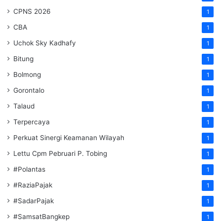
CPNS 2026
1
CBA
1
Uchok Sky Kadhafy
1
Bitung
1
Bolmong
1
Gorontalo
1
Talaud
1
Terpercaya
1
Perkuat Sinergi Keamanan Wilayah
1
Lettu Cpm Pebruari P. Tobing
1
#Polantas
1
#RaziaPajak
1
#SadarPajak
1
#SamsatBangkep
1