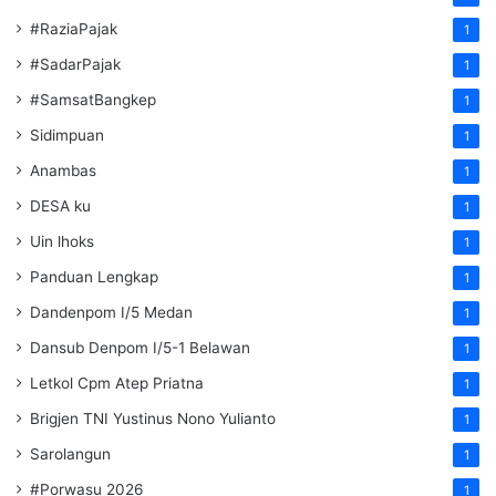
#RaziaPajak
1
#SadarPajak
1
#SamsatBangkep
1
Sidimpuan
1
Anambas
1
DESA ku
1
Uin lhoks
1
Panduan Lengkap
1
Dandenpom I/5 Medan
1
Dansub Denpom I/5-1 Belawan
1
Letkol Cpm Atep Priatna
1
Brigjen TNI Yustinus Nono Yulianto
1
Sarolangun
1
#Porwasu 2026
1