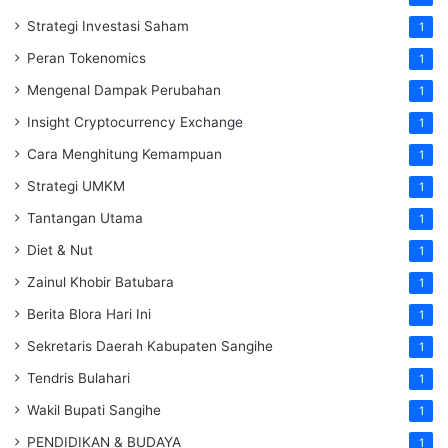
Strategi Investasi Saham
1
Peran Tokenomics
1
Mengenal Dampak Perubahan
1
Insight Cryptocurrency Exchange
1
Cara Menghitung Kemampuan
1
Strategi UMKM
1
Tantangan Utama
1
Diet & Nut
1
Zainul Khobir Batubara
1
Berita Blora Hari Ini
1
Sekretaris Daerah Kabupaten Sangihe
1
Tendris Bulahari
1
Wakil Bupati Sangihe
1
PENDIDIKAN & BUDAYA
1