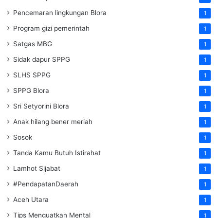
Pencemaran lingkungan Blora
1
Program gizi pemerintah
1
Satgas MBG
1
Sidak dapur SPPG
1
SLHS SPPG
1
SPPG Blora
1
Sri Setyorini Blora
1
Anak hilang bener meriah
1
Sosok
1
Tanda Kamu Butuh Istirahat
1
Lamhot Sijabat
1
#PendapatanDaerah
1
Aceh Utara
1
Tips Menguatkan Mental
1