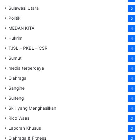
Sulawesi Utara
5
Politik
5
MEDAN KITA
4
Hukrim
4
TJSL – PKBL – CSR
4
Sumut
4
media terpercaya
4
Olahraga
4
Sangihe
4
Sulteng
4
Skill yang Menghasilkan
4
Rico Waas
3
Laporan Khusus
3
Olahraga & Fitness
3