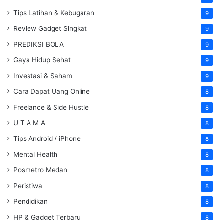
Tips Latihan & Kebugaran
9
Review Gadget Singkat
9
PREDIKSI BOLA
9
Gaya Hidup Sehat
9
Investasi & Saham
9
Cara Dapat Uang Online
8
Freelance & Side Hustle
8
U T A M A
8
Tips Android / iPhone
8
Mental Health
8
Posmetro Medan
8
Peristiwa
8
Pendidikan
8
HP & Gadget Terbaru
8