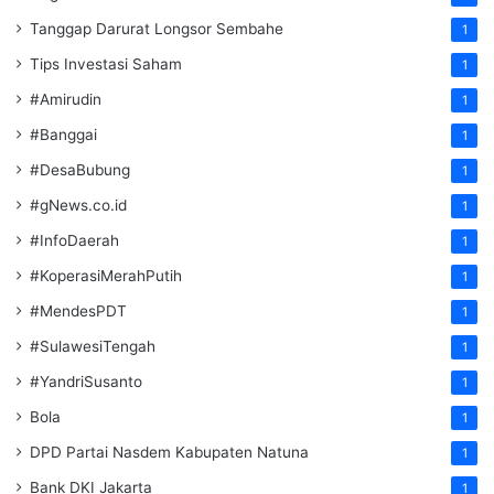
Tanggap Darurat Longsor Sembahe
1
Tips Investasi Saham
1
#Amirudin
1
#Banggai
1
#DesaBubung
1
#gNews.co.id
1
#InfoDaerah
1
#KoperasiMerahPutih
1
#MendesPDT
1
#SulawesiTengah
1
#YandriSusanto
1
Bola
1
DPD Partai Nasdem Kabupaten Natuna
1
Bank DKI Jakarta
1