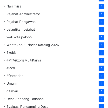
Naili Trisal
1
Pejabat Administrator
1
Pejabat Pengawas
1
pelantikan pejabat
1
wali kota palopo
1
WhatsApp Business Katalog 2026
1
Ekobis
1
#PTViktoriaMultiKarya
1
#PWI
1
#Ramadan
1
Umum
1
ditahan
1
Desa Sendang Todanan
1
Evaluasi Pendamping Desa
1