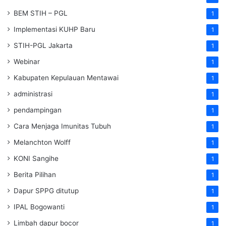
BEM STIH – PGL
1
Implementasi KUHP Baru
1
STIH-PGL Jakarta
1
Webinar
1
Kabupaten Kepulauan Mentawai
1
administrasi
1
pendampingan
1
Cara Menjaga Imunitas Tubuh
1
Melanchton Wolff
1
KONI Sangihe
1
Berita Pilihan
1
Dapur SPPG ditutup
1
IPAL Bogowanti
1
Limbah dapur bocor
1