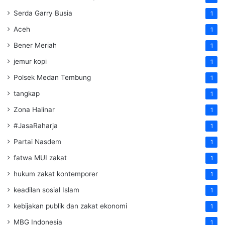
Serda Garry Busia
1
Aceh
1
Bener Meriah
1
jemur kopi
1
Polsek Medan Tembung
1
tangkap
1
Zona Halinar
1
#JasaRaharja
1
Partai Nasdem
1
fatwa MUI zakat
1
hukum zakat kontemporer
1
keadilan sosial Islam
1
kebijakan publik dan zakat ekonomi
1
MBG Indonesia
1