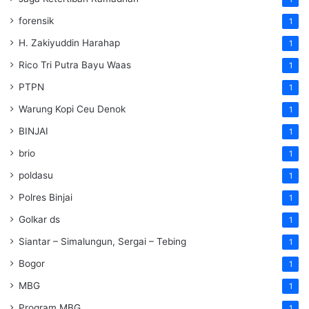
forensik
1
H. Zakiyuddin Harahap
1
Rico Tri Putra Bayu Waas
1
PTPN
1
Warung Kopi Ceu Denok
1
BINJAI
1
brio
1
poldasu
1
Polres Binjai
1
Golkar ds
1
Siantar – Simalungun, Sergai – Tebing
1
Bogor
1
MBG
1
Program MBG
1