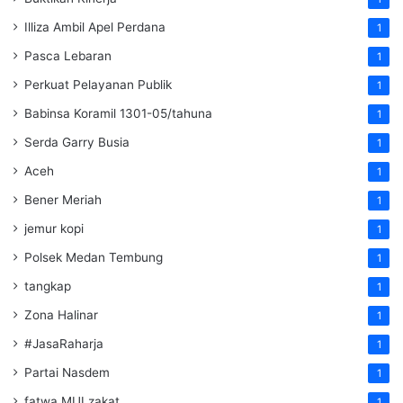
Illiza Ambil Apel Perdana
1
Pasca Lebaran
1
Perkuat Pelayanan Publik
1
Babinsa Koramil 1301-05/tahuna
1
Serda Garry Busia
1
Aceh
1
Bener Meriah
1
jemur kopi
1
Polsek Medan Tembung
1
tangkap
1
Zona Halinar
1
#JasaRaharja
1
Partai Nasdem
1
fatwa MUI zakat
1