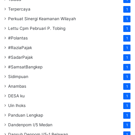
Terpercaya
1
Perkuat Sinergi Keamanan Wilayah
1
Lettu Cpm Pebruari P. Tobing
1
#Polantas
1
#RaziaPajak
1
#SadarPajak
1
#SamsatBangkep
1
Sidimpuan
1
Anambas
1
DESA ku
1
Uin lhoks
1
Panduan Lengkap
1
Dandenpom I/5 Medan
1
Dansub Denpom I/5-1 Belawan
1