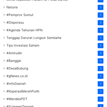
Natuna
1
#Pemprov Sumut
1
#Disporasu
1
#Agenda Tahunan HPN
1
Tanggap Darurat Longsor Sembahe
1
Tips Investasi Saham
1
#Amirudin
1
#Banggai
1
#DesaBubung
1
#gNews.co.id
1
#InfoDaerah
1
#KoperasiMerahPutih
1
#MendesPDT
1
#SulawesiTengah
1