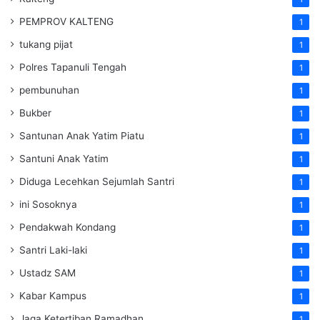
PEMPROV KALTENG
1
tukang pijat
1
Polres Tapanuli Tengah
1
pembunuhan
1
Bukber
1
Santunan Anak Yatim Piatu
1
Santuni Anak Yatim
1
Diduga Lecehkan Sejumlah Santri
1
ini Sosoknya
1
Pendakwah Kondang
1
Santri Laki-laki
1
Ustadz SAM
1
Kabar Kampus
1
Jaga Ketertiban Ramadhan
1