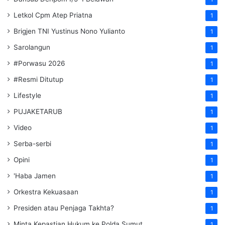
Letkol Cpm Atep Priatna
1
Brigjen TNI Yustinus Nono Yulianto
1
Sarolangun
1
#Porwasu 2026
1
#Resmi Ditutup
1
Lifestyle
1
PUJAKETARUB
1
Video
1
Serba-serbi
1
Opini
1
'Haba Jamen
1
Orkestra Kekuasaan
1
Presiden atau Penjaga Takhta?
1
Minta Kepastian Hukum ke Polda Sumut
1