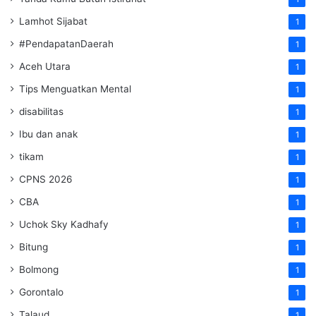
Lamhot Sijabat
1
#PendapatanDaerah
1
Aceh Utara
1
Tips Menguatkan Mental
1
disabilitas
1
Ibu dan anak
1
tikam
1
CPNS 2026
1
CBA
1
Uchok Sky Kadhafy
1
Bitung
1
Bolmong
1
Gorontalo
1
Talaud
1