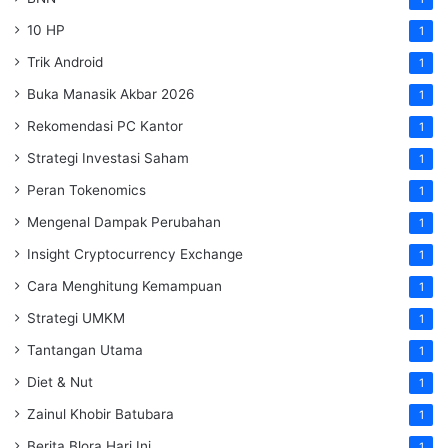
10 HP
1
Trik Android
1
Buka Manasik Akbar 2026
1
Rekomendasi PC Kantor
1
Strategi Investasi Saham
1
Peran Tokenomics
1
Mengenal Dampak Perubahan
1
Insight Cryptocurrency Exchange
1
Cara Menghitung Kemampuan
1
Strategi UMKM
1
Tantangan Utama
1
Diet & Nut
1
Zainul Khobir Batubara
1
Berita Blora Hari Ini
1