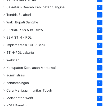
Sekretaris Daerah Kabupaten Sangihe
1
Tendris Bulahari
1
Wakil Bupati Sangihe
1
PENDIDIKAN & BUDAYA
1
BEM STIH – PGL
1
Implementasi KUHP Baru
1
STIH-PGL Jakarta
1
Webinar
1
Kabupaten Kepulauan Mentawai
1
administrasi
1
pendampingan
1
Cara Menjaga Imunitas Tubuh
1
Melanchton Wolff
1
KONI Sangihe
1