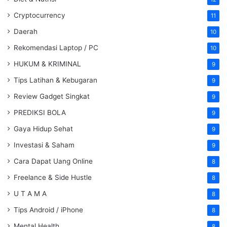
Cryptocurrency
11
Daerah
10
Rekomendasi Laptop / PC
10
HUKUM & KRIMINAL
9
Tips Latihan & Kebugaran
9
Review Gadget Singkat
9
PREDIKSI BOLA
9
Gaya Hidup Sehat
9
Investasi & Saham
9
Cara Dapat Uang Online
8
Freelance & Side Hustle
8
U T A M A
8
Tips Android / iPhone
8
Mental Health
8