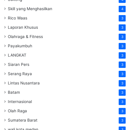
Skill yang Menghasilkan
4
Rico Waas
3
Laporan Khusus
3
Olahraga & Fitness
3
Payakumbuh
3
LANGKAT
3
Siaran Pers
3
Serang Raya
3
Lintas Nusantara
3
Batam
3
Internasional
3
Olah Raga
3
Sumatera Barat
3
wali kota medan
3