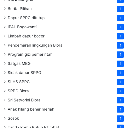
Berita Pilihan
1
Dapur SPPG ditutup
1
IPAL Bogowanti
1
Limbah dapur bocor
1
Pencemaran lingkungan Blora
1
Program gizi pemerintah
1
Satgas MBG
1
Sidak dapur SPPG
1
SLHS SPPG
1
SPPG Blora
1
Sri Setyorini Blora
1
Anak hilang bener meriah
1
Sosok
1
Tanda Kamu Butuh Istirahat
1