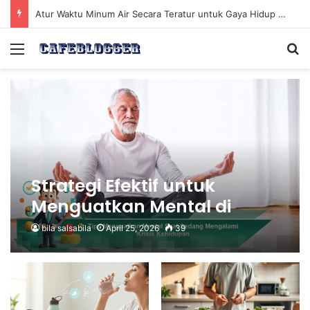
Atur Waktu Minum Air Secara Teratur untuk Gaya Hidup Sehat Sepanjang Hari
Menu
Se
Strategi Efektif untuk
Menguatkan Mental di
Tengah Krisis Kehidupan
bila salsabila
April 25, 2026
39