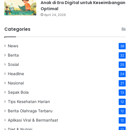
Anak di Era Digital untuk Keseimbangan
Optimal
April 24, 2026
Categories
News
38
Berita
32
Sosial
25
Headline
24
Nasional
21
Sepak Bola
13
Tips Kesehatan Harian
12
Berita Olahraga Terbaru
12
Aplikasi Viral & Bermanfaat
12
Diet & Nutrisi
12