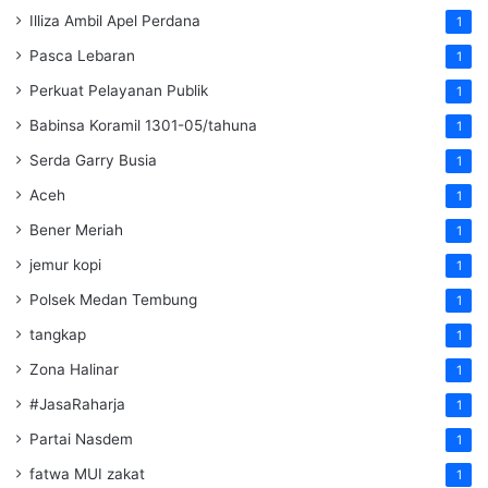
Illiza Ambil Apel Perdana
1
Pasca Lebaran
1
Perkuat Pelayanan Publik
1
Babinsa Koramil 1301-05/tahuna
1
Serda Garry Busia
1
Aceh
1
Bener Meriah
1
jemur kopi
1
Polsek Medan Tembung
1
tangkap
1
Zona Halinar
1
#JasaRaharja
1
Partai Nasdem
1
fatwa MUI zakat
1