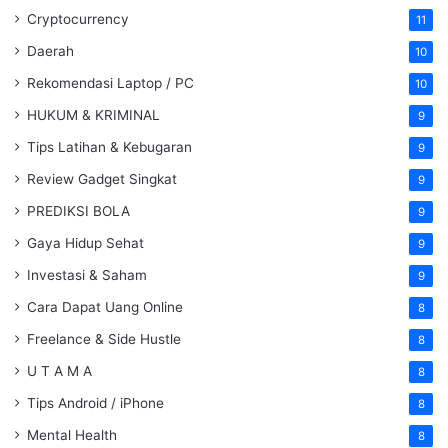
Cryptocurrency
11
Daerah
10
Rekomendasi Laptop / PC
10
HUKUM & KRIMINAL
9
Tips Latihan & Kebugaran
9
Review Gadget Singkat
9
PREDIKSI BOLA
9
Gaya Hidup Sehat
9
Investasi & Saham
9
Cara Dapat Uang Online
8
Freelance & Side Hustle
8
U T A M A
8
Tips Android / iPhone
8
Mental Health
8