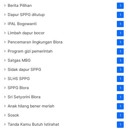
Berita Pilihan
1
Dapur SPPG ditutup
1
IPAL Bogowanti
1
Limbah dapur bocor
1
Pencemaran lingkungan Blora
1
Program gizi pemerintah
1
Satgas MBG
1
Sidak dapur SPPG
1
SLHS SPPG
1
SPPG Blora
1
Sri Setyorini Blora
1
Anak hilang bener meriah
1
Sosok
1
Tanda Kamu Butuh Istirahat
1