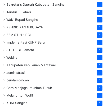
Sekretaris Daerah Kabupaten Sangihe
1
Tendris Bulahari
1
Wakil Bupati Sangihe
1
PENDIDIKAN & BUDAYA
1
BEM STIH – PGL
1
Implementasi KUHP Baru
1
STIH-PGL Jakarta
1
Webinar
1
Kabupaten Kepulauan Mentawai
1
administrasi
1
pendampingan
1
Cara Menjaga Imunitas Tubuh
1
Melanchton Wolff
1
KONI Sangihe
1