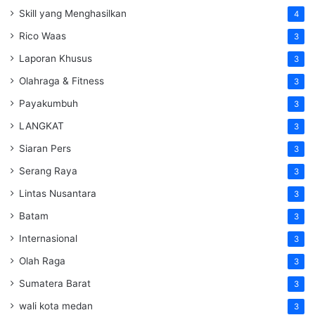
Skill yang Menghasilkan
4
Rico Waas
3
Laporan Khusus
3
Olahraga & Fitness
3
Payakumbuh
3
LANGKAT
3
Siaran Pers
3
Serang Raya
3
Lintas Nusantara
3
Batam
3
Internasional
3
Olah Raga
3
Sumatera Barat
3
wali kota medan
3