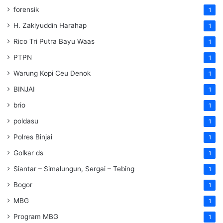
forensik
1
H. Zakiyuddin Harahap
1
Rico Tri Putra Bayu Waas
1
PTPN
1
Warung Kopi Ceu Denok
1
BINJAI
1
brio
1
poldasu
1
Polres Binjai
1
Golkar ds
1
Siantar – Simalungun, Sergai – Tebing
1
Bogor
1
MBG
1
Program MBG
1