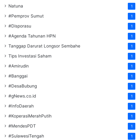
Natuna
1
#Pemprov Sumut
1
#Disporasu
1
#Agenda Tahunan HPN
1
Tanggap Darurat Longsor Sembahe
1
Tips Investasi Saham
1
#Amirudin
1
#Banggai
1
#DesaBubung
1
#gNews.co.id
1
#InfoDaerah
1
#KoperasiMerahPutih
1
#MendesPDT
1
#SulawesiTengah
1