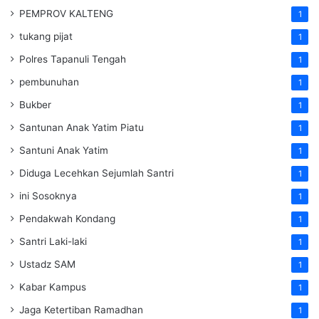
PEMPROV KALTENG
1
tukang pijat
1
Polres Tapanuli Tengah
1
pembunuhan
1
Bukber
1
Santunan Anak Yatim Piatu
1
Santuni Anak Yatim
1
Diduga Lecehkan Sejumlah Santri
1
ini Sosoknya
1
Pendakwah Kondang
1
Santri Laki-laki
1
Ustadz SAM
1
Kabar Kampus
1
Jaga Ketertiban Ramadhan
1