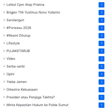
Letkol Cpm Atep Priatna
1
Brigjen TNI Yustinus Nono Yulianto
1
Sarolangun
1
#Porwasu 2026
1
#Resmi Ditutup
1
Lifestyle
1
PUJAKETARUB
1
Video
1
Serba-serbi
1
Opini
1
'Haba Jamen
1
Orkestra Kekuasaan
1
Presiden atau Penjaga Takhta?
1
Minta Kepastian Hukum ke Polda Sumut
1