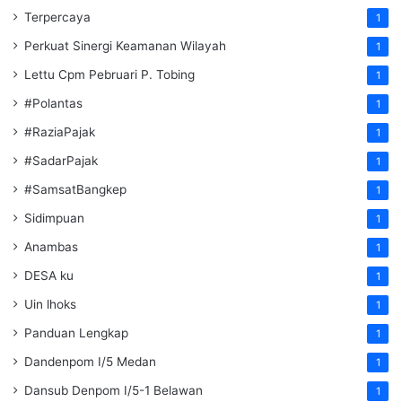
Terpercaya
1
Perkuat Sinergi Keamanan Wilayah
1
Lettu Cpm Pebruari P. Tobing
1
#Polantas
1
#RaziaPajak
1
#SadarPajak
1
#SamsatBangkep
1
Sidimpuan
1
Anambas
1
DESA ku
1
Uin lhoks
1
Panduan Lengkap
1
Dandenpom I/5 Medan
1
Dansub Denpom I/5-1 Belawan
1