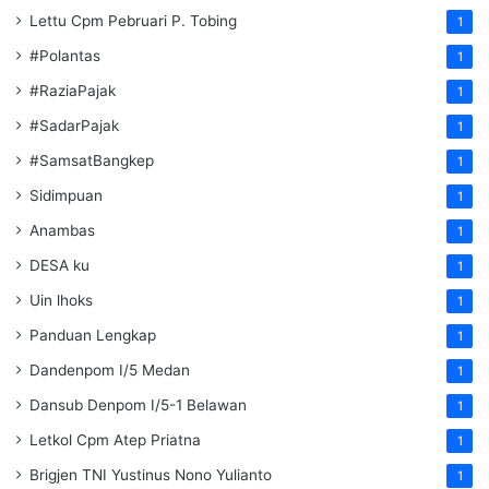
Lettu Cpm Pebruari P. Tobing
1
#Polantas
1
#RaziaPajak
1
#SadarPajak
1
#SamsatBangkep
1
Sidimpuan
1
Anambas
1
DESA ku
1
Uin lhoks
1
Panduan Lengkap
1
Dandenpom I/5 Medan
1
Dansub Denpom I/5-1 Belawan
1
Letkol Cpm Atep Priatna
1
Brigjen TNI Yustinus Nono Yulianto
1