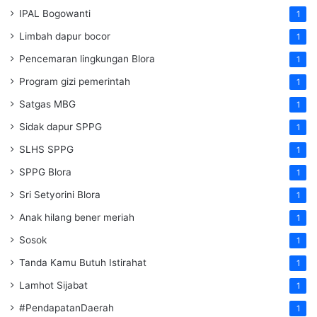
IPAL Bogowanti
1
Limbah dapur bocor
1
Pencemaran lingkungan Blora
1
Program gizi pemerintah
1
Satgas MBG
1
Sidak dapur SPPG
1
SLHS SPPG
1
SPPG Blora
1
Sri Setyorini Blora
1
Anak hilang bener meriah
1
Sosok
1
Tanda Kamu Butuh Istirahat
1
Lamhot Sijabat
1
#PendapatanDaerah
1