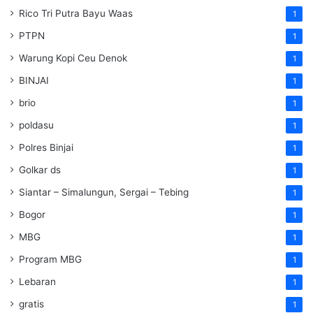
Rico Tri Putra Bayu Waas
1
PTPN
1
Warung Kopi Ceu Denok
1
BINJAI
1
brio
1
poldasu
1
Polres Binjai
1
Golkar ds
1
Siantar – Simalungun, Sergai – Tebing
1
Bogor
1
MBG
1
Program MBG
1
Lebaran
1
gratis
1