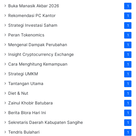
Buka Manasik Akbar 2026
1
Rekomendasi PC Kantor
1
Strategi Investasi Saham
1
Peran Tokenomics
1
Mengenal Dampak Perubahan
1
Insight Cryptocurrency Exchange
1
Cara Menghitung Kemampuan
1
Strategi UMKM
1
Tantangan Utama
1
Diet & Nut
1
Zainul Khobir Batubara
1
Berita Blora Hari Ini
1
Sekretaris Daerah Kabupaten Sangihe
1
Tendris Bulahari
1