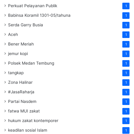
Perkuat Pelayanan Publik
1
Babinsa Koramil 1301-05/tahuna
1
Serda Garry Busia
1
Aceh
1
Bener Meriah
1
jemur kopi
1
Polsek Medan Tembung
1
tangkap
1
Zona Halinar
1
#JasaRaharja
1
Partai Nasdem
1
fatwa MUI zakat
1
hukum zakat kontemporer
1
keadilan sosial Islam
1