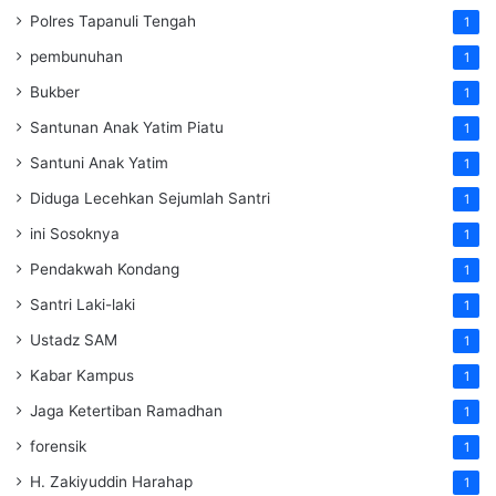
Polres Tapanuli Tengah
1
pembunuhan
1
Bukber
1
Santunan Anak Yatim Piatu
1
Santuni Anak Yatim
1
Diduga Lecehkan Sejumlah Santri
1
ini Sosoknya
1
Pendakwah Kondang
1
Santri Laki-laki
1
Ustadz SAM
1
Kabar Kampus
1
Jaga Ketertiban Ramadhan
1
forensik
1
H. Zakiyuddin Harahap
1