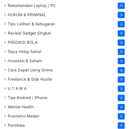
Rekomendasi Laptop / PC
10
HUKUM & KRIMINAL
9
Tips Latihan & Kebugaran
9
Review Gadget Singkat
9
PREDIKSI BOLA
9
Gaya Hidup Sehat
9
Investasi & Saham
9
Cara Dapat Uang Online
8
Freelance & Side Hustle
8
U T A M A
8
Tips Android / iPhone
8
Mental Health
8
Posmetro Medan
8
Peristiwa
8