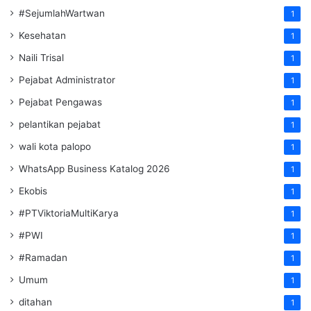
#SejumlahWartwan
1
Kesehatan
1
Naili Trisal
1
Pejabat Administrator
1
Pejabat Pengawas
1
pelantikan pejabat
1
wali kota palopo
1
WhatsApp Business Katalog 2026
1
Ekobis
1
#PTViktoriaMultiKarya
1
#PWI
1
#Ramadan
1
Umum
1
ditahan
1