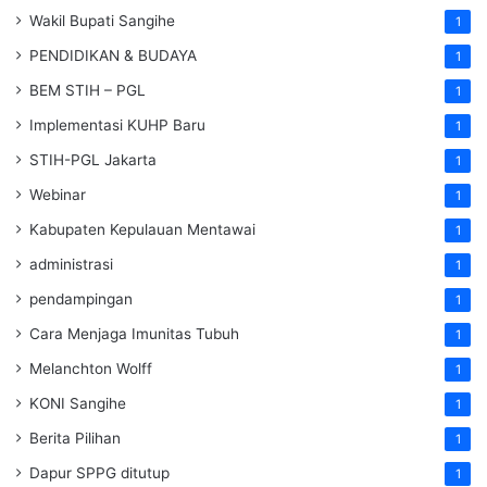
Wakil Bupati Sangihe
1
PENDIDIKAN & BUDAYA
1
BEM STIH – PGL
1
Implementasi KUHP Baru
1
STIH-PGL Jakarta
1
Webinar
1
Kabupaten Kepulauan Mentawai
1
administrasi
1
pendampingan
1
Cara Menjaga Imunitas Tubuh
1
Melanchton Wolff
1
KONI Sangihe
1
Berita Pilihan
1
Dapur SPPG ditutup
1