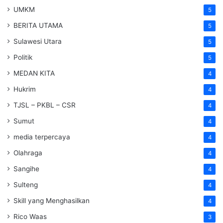
UMKM
5
BERITA UTAMA
5
Sulawesi Utara
5
Politik
5
MEDAN KITA
4
Hukrim
4
TJSL – PKBL – CSR
4
Sumut
4
media terpercaya
4
Olahraga
4
Sangihe
4
Sulteng
4
Skill yang Menghasilkan
4
Rico Waas
3