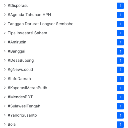
#Disporasu
1
#Agenda Tahunan HPN
1
Tanggap Darurat Longsor Sembahe
1
Tips Investasi Saham
1
#Amirudin
1
#Banggai
1
#DesaBubung
1
#gNews.co.id
1
#InfoDaerah
1
#KoperasiMerahPutih
1
#MendesPDT
1
#SulawesiTengah
1
#YandriSusanto
1
Bola
1