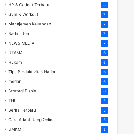
HP & Gadget Terbaru
8
Gym & Workout
7
Manajemen Keuangan
7
Badminton
7
NEWS MEDIA
7
UTAMA
6
Hukum
6
Tips Produktivitas Harian
6
medan
6
Strategi Bisnis
6
TNI
5
Berita Terbaru
5
Cara Adapt Uang Online
5
UMKM
5