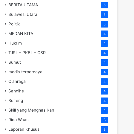
BERITA UTAMA
5
Sulawesi Utara
5
Politik
5
MEDAN KITA
4
Hukrim
4
TJSL – PKBL – CSR
4
Sumut
4
media terpercaya
4
Olahraga
4
Sangihe
4
Sulteng
4
Skill yang Menghasilkan
4
Rico Waas
3
Laporan Khusus
3