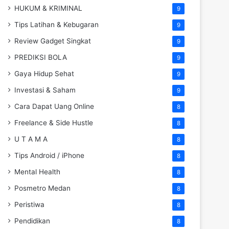
HUKUM & KRIMINAL
9
Tips Latihan & Kebugaran
9
Review Gadget Singkat
9
PREDIKSI BOLA
9
Gaya Hidup Sehat
9
Investasi & Saham
9
Cara Dapat Uang Online
8
Freelance & Side Hustle
8
U T A M A
8
Tips Android / iPhone
8
Mental Health
8
Posmetro Medan
8
Peristiwa
8
Pendidikan
8