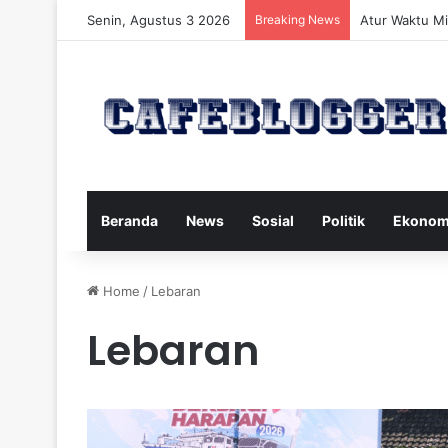
Senin, Agustus 3 2026
Breaking News
Atur Waktu Mi
Beranda
News
Sosial
Politik
Ekonom
Home
/
Lebaran
Lebaran