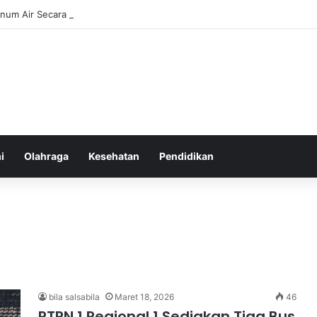
num Air Secara Teratur untuk Gaya Hidup Sehat Sepanjang Hari
i
Olahraga
Kesehatan
Pendidikan
bila salsabila
Maret 18, 2026
46
PTPN 1 Regional 1 Sediakan Tiga Bus