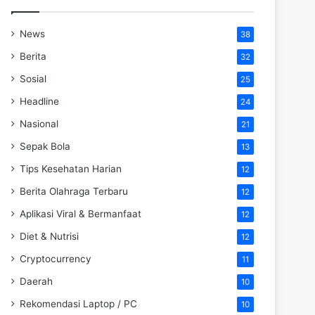
News
38
Berita
32
Sosial
25
Headline
24
Nasional
21
Sepak Bola
13
Tips Kesehatan Harian
12
Berita Olahraga Terbaru
12
Aplikasi Viral & Bermanfaat
12
Diet & Nutrisi
12
Cryptocurrency
11
Daerah
10
Rekomendasi Laptop / PC
10