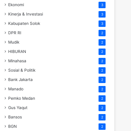
Ekonomi
3
Kinerja & Investasi
3
Kabupaten Solok
3
DPR RI
2
Mudik
2
HIBURAN
2
Minahasa
2
Sosial & Politik
2
Bank Jakarta
2
Manado
2
Pemko Medan
2
Gus Yaqut
2
Bansos
2
BGN
2