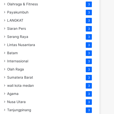
Olahraga & Fitness
3
Payakumbuh
3
LANGKAT
3
Siaran Pers
3
Serang Raya
3
Lintas Nusantara
3
Batam
3
Internasional
3
Olah Raga
3
Sumatera Barat
3
wali kota medan
3
Agama
3
Nusa Utara
3
Tanjungpinang
3