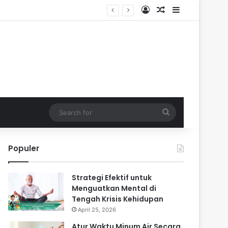
Log In
Random Article
Sidebar
Search
for
Populer
Strategi Efektif untuk
Menguatkan Mental di
Tengah Krisis Kehidupan
April 25, 2026
Atur Waktu Minum Air Secara