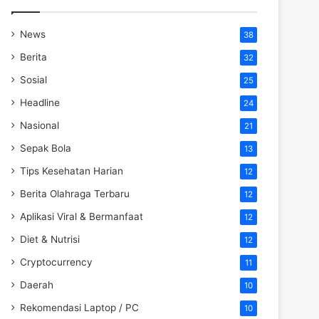
News
38
Berita
32
Sosial
25
Headline
24
Nasional
21
Sepak Bola
13
Tips Kesehatan Harian
12
Berita Olahraga Terbaru
12
Aplikasi Viral & Bermanfaat
12
Diet & Nutrisi
12
Cryptocurrency
11
Daerah
10
Rekomendasi Laptop / PC
10