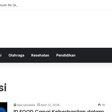
num Air Secara Teratur untuk Gaya Hidup Sehat Sepanjang Hari
i
Olahraga
Kesehatan
Pendidikan
si
bila salsabila
April 12, 2026
18
ID FOOD Capai Keberhasilan dalam