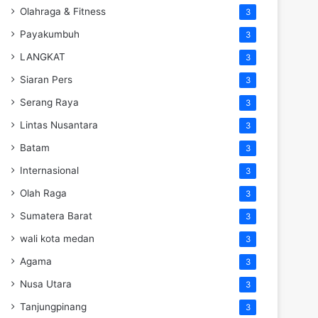
Olahraga & Fitness
3
Payakumbuh
3
LANGKAT
3
Siaran Pers
3
Serang Raya
3
Lintas Nusantara
3
Batam
3
Internasional
3
Olah Raga
3
Sumatera Barat
3
wali kota medan
3
Agama
3
Nusa Utara
3
Tanjungpinang
3