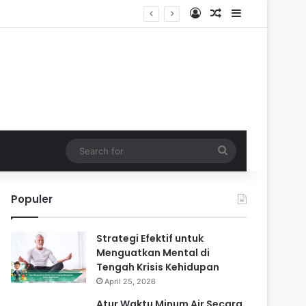
Log In
Random Article
Sidebar
Search
for
Populer
Strategi Efektif untuk
Menguatkan Mental di
Tengah Krisis Kehidupan
April 25, 2026
Atur Waktu Minum Air Secara