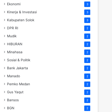
Ekonomi
3
Kinerja & Investasi
3
Kabupaten Solok
3
DPR RI
2
Mudik
2
HIBURAN
2
Minahasa
2
Sosial & Politik
2
Bank Jakarta
2
Manado
2
Pemko Medan
2
Gus Yaqut
2
Bansos
2
BGN
2