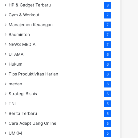
HP & Gadget Terbaru
8
Gym & Workout
7
Manajemen Keuangan
7
Badminton
7
NEWS MEDIA
7
UTAMA
6
Hukum
6
Tips Produktivitas Harian
6
medan
6
Strategi Bisnis
6
TNI
5
Berita Terbaru
5
Cara Adapt Uang Online
5
UMKM
5