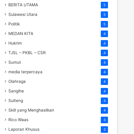
BERITA UTAMA
5
Sulawesi Utara
5
Politik
5
MEDAN KITA
4
Hukrim
4
TJSL – PKBL – CSR
4
Sumut
4
media terpercaya
4
Olahraga
4
Sangihe
4
Sulteng
4
Skill yang Menghasilkan
4
Rico Waas
3
Laporan Khusus
3