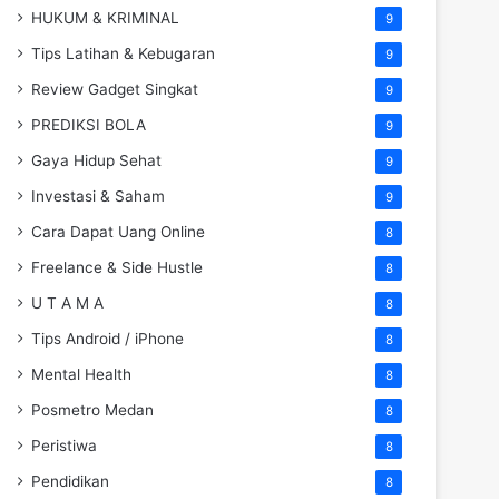
HUKUM & KRIMINAL
9
Tips Latihan & Kebugaran
9
Review Gadget Singkat
9
PREDIKSI BOLA
9
Gaya Hidup Sehat
9
Investasi & Saham
9
Cara Dapat Uang Online
8
Freelance & Side Hustle
8
U T A M A
8
Tips Android / iPhone
8
Mental Health
8
Posmetro Medan
8
Peristiwa
8
Pendidikan
8