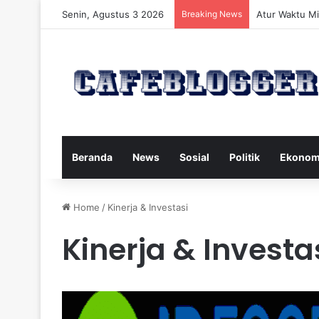
Senin, Agustus 3 2026
Breaking News
Atur Waktu Mi
Beranda
News
Sosial
Politik
Ekonom
Home
/
Kinerja & Investasi
Kinerja & Investa