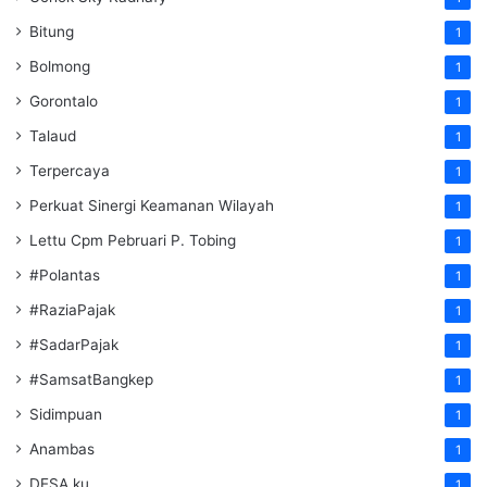
Bitung
1
Bolmong
1
Gorontalo
1
Talaud
1
Terpercaya
1
Perkuat Sinergi Keamanan Wilayah
1
Lettu Cpm Pebruari P. Tobing
1
#Polantas
1
#RaziaPajak
1
#SadarPajak
1
#SamsatBangkep
1
Sidimpuan
1
Anambas
1
DESA ku
1