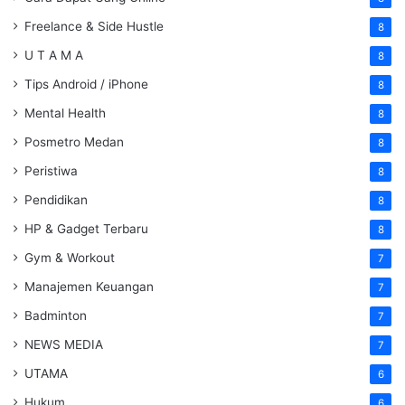
Freelance & Side Hustle
8
U T A M A
8
Tips Android / iPhone
8
Mental Health
8
Posmetro Medan
8
Peristiwa
8
Pendidikan
8
HP & Gadget Terbaru
8
Gym & Workout
7
Manajemen Keuangan
7
Badminton
7
NEWS MEDIA
7
UTAMA
6
Hukum
6