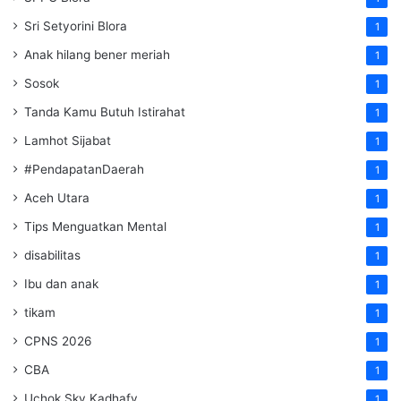
Sri Setyorini Blora
1
Anak hilang bener meriah
1
Sosok
1
Tanda Kamu Butuh Istirahat
1
Lamhot Sijabat
1
#PendapatanDaerah
1
Aceh Utara
1
Tips Menguatkan Mental
1
disabilitas
1
Ibu dan anak
1
tikam
1
CPNS 2026
1
CBA
1
Uchok Sky Kadhafy
1