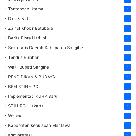
Tantangan Utama
1
Diet & Nut
1
Zainul Khobir Batubara
1
Berita Blora Hari Ini
1
Sekretaris Daerah Kabupaten Sangihe
1
Tendris Bulahari
1
Wakil Bupati Sangihe
1
PENDIDIKAN & BUDAYA
1
BEM STIH – PGL
1
Implementasi KUHP Baru
1
STIH-PGL Jakarta
1
Webinar
1
Kabupaten Kepulauan Mentawai
1
administrasi
1