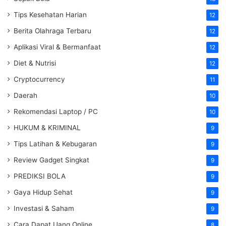
Tips Kesehatan Harian
12
Berita Olahraga Terbaru
12
Aplikasi Viral & Bermanfaat
12
Diet & Nutrisi
12
Cryptocurrency
11
Daerah
10
Rekomendasi Laptop / PC
10
HUKUM & KRIMINAL
9
Tips Latihan & Kebugaran
9
Review Gadget Singkat
9
PREDIKSI BOLA
9
Gaya Hidup Sehat
9
Investasi & Saham
9
Cara Dapat Uang Online
8