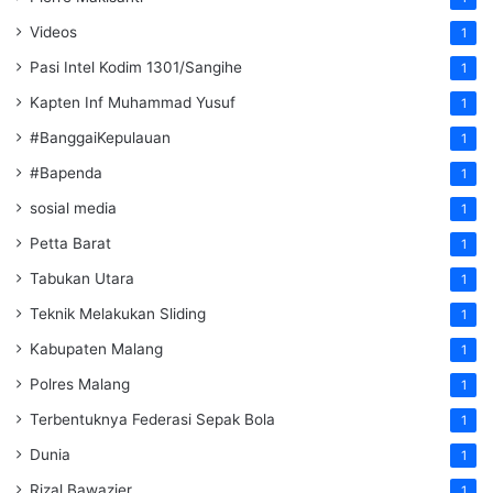
Videos
1
Pasi Intel Kodim 1301/Sangihe
1
Kapten Inf Muhammad Yusuf
1
#BanggaiKepulauan
1
#Bapenda
1
sosial media
1
Petta Barat
1
Tabukan Utara
1
Teknik Melakukan Sliding
1
Kabupaten Malang
1
Polres Malang
1
Terbentuknya Federasi Sepak Bola
1
Dunia
1
Rizal Bawazier
1