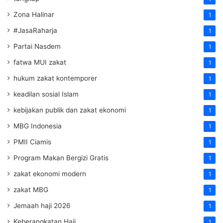
Zona Halinar
1
#JasaRaharja
1
Partai Nasdem
1
fatwa MUI zakat
1
hukum zakat kontemporer
1
keadilan sosial Islam
1
kebijakan publik dan zakat ekonomi
1
MBG Indonesia
1
PMII Ciamis
1
Program Makan Bergizi Gratis
1
zakat ekonomi modern
1
zakat MBG
1
Jemaah haji 2026
1
Keberangkatan Haji
1