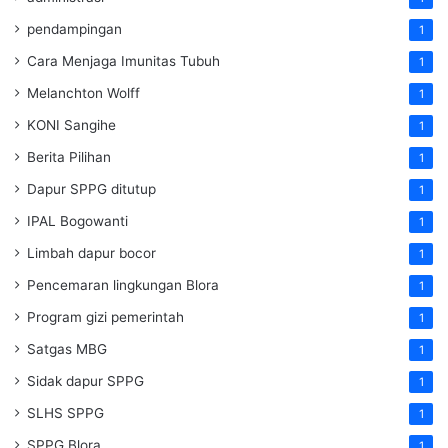
pendampingan
1
Cara Menjaga Imunitas Tubuh
1
Melanchton Wolff
1
KONI Sangihe
1
Berita Pilihan
1
Dapur SPPG ditutup
1
IPAL Bogowanti
1
Limbah dapur bocor
1
Pencemaran lingkungan Blora
1
Program gizi pemerintah
1
Satgas MBG
1
Sidak dapur SPPG
1
SLHS SPPG
1
SPPG Blora
1