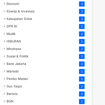
Ekonomi
3
Kinerja & Investasi
3
Kabupaten Solok
3
DPR RI
2
Mudik
2
HIBURAN
2
Minahasa
2
Sosial & Politik
2
Bank Jakarta
2
Manado
2
Pemko Medan
2
Gus Yaqut
2
Bansos
2
BGN
2