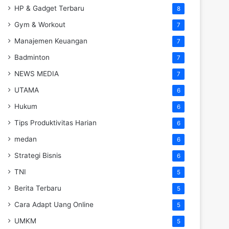
HP & Gadget Terbaru
8
Gym & Workout
7
Manajemen Keuangan
7
Badminton
7
NEWS MEDIA
7
UTAMA
6
Hukum
6
Tips Produktivitas Harian
6
medan
6
Strategi Bisnis
6
TNI
5
Berita Terbaru
5
Cara Adapt Uang Online
5
UMKM
5