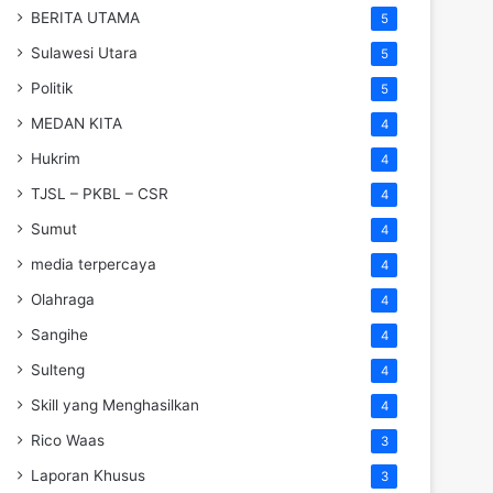
BERITA UTAMA
5
Sulawesi Utara
5
Politik
5
MEDAN KITA
4
Hukrim
4
TJSL – PKBL – CSR
4
Sumut
4
media terpercaya
4
Olahraga
4
Sangihe
4
Sulteng
4
Skill yang Menghasilkan
4
Rico Waas
3
Laporan Khusus
3