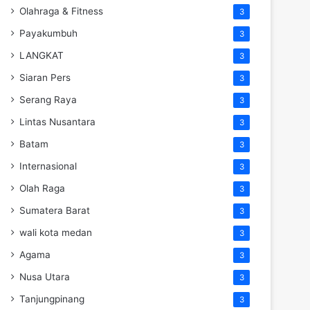
Olahraga & Fitness
3
Payakumbuh
3
LANGKAT
3
Siaran Pers
3
Serang Raya
3
Lintas Nusantara
3
Batam
3
Internasional
3
Olah Raga
3
Sumatera Barat
3
wali kota medan
3
Agama
3
Nusa Utara
3
Tanjungpinang
3