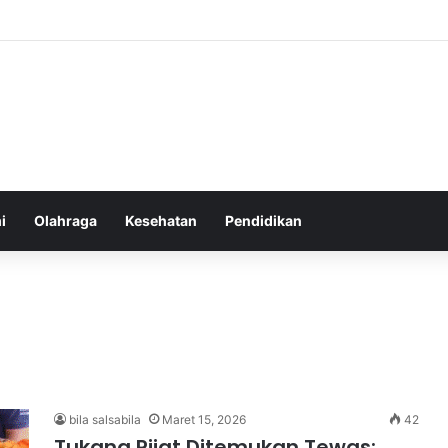
num Air Secara Teratur untuk Gaya Hidup Sehat Sepanjang Hari
i
Olahraga
Kesehatan
Pendidikan
bila salsabila
Maret 15, 2026
42
Tukang Pijat Ditemukan Tewas: