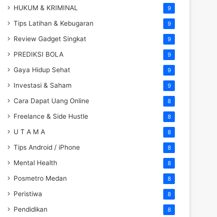
HUKUM & KRIMINAL
9
Tips Latihan & Kebugaran
9
Review Gadget Singkat
9
PREDIKSI BOLA
9
Gaya Hidup Sehat
9
Investasi & Saham
9
Cara Dapat Uang Online
8
Freelance & Side Hustle
8
U T A M A
8
Tips Android / iPhone
8
Mental Health
8
Posmetro Medan
8
Peristiwa
8
Pendidikan
8