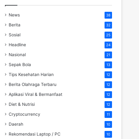
News
38
Berita
32
Sosial
25
Headline
24
Nasional
21
Sepak Bola
13
Tips Kesehatan Harian
12
Berita Olahraga Terbaru
12
Aplikasi Viral & Bermanfaat
12
Diet & Nutrisi
12
Cryptocurrency
11
Daerah
10
Rekomendasi Laptop / PC
10