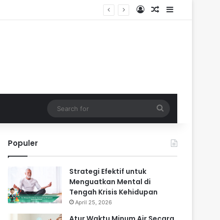
Log In
Random Article
Sidebar
Search
for
Populer
Strategi Efektif untuk
Menguatkan Mental di
Tengah Krisis Kehidupan
April 25, 2026
Atur Waktu Minum Air Secara