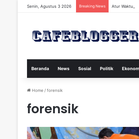
Senin, Agustus 3 2026
Breaking News
Atur Waktu Mi
Beranda
News
Sosial
Politik
Ekonom
Home
/
forensik
forensik