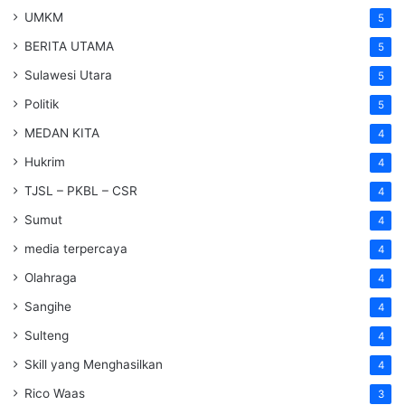
UMKM
5
BERITA UTAMA
5
Sulawesi Utara
5
Politik
5
MEDAN KITA
4
Hukrim
4
TJSL – PKBL – CSR
4
Sumut
4
media terpercaya
4
Olahraga
4
Sangihe
4
Sulteng
4
Skill yang Menghasilkan
4
Rico Waas
3