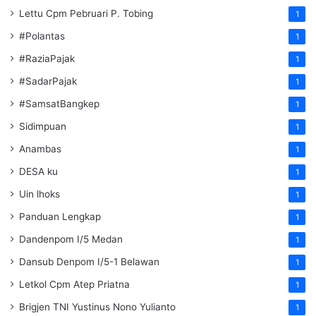
Lettu Cpm Pebruari P. Tobing
1
#Polantas
1
#RaziaPajak
1
#SadarPajak
1
#SamsatBangkep
1
Sidimpuan
1
Anambas
1
DESA ku
1
Uin lhoks
1
Panduan Lengkap
1
Dandenpom I/5 Medan
1
Dansub Denpom I/5-1 Belawan
1
Letkol Cpm Atep Priatna
1
Brigjen TNI Yustinus Nono Yulianto
1