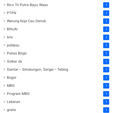
Rico Tri Putra Bayu Waas
1
PTPN
1
Warung Kopi Ceu Denok
1
BINJAI
1
brio
1
poldasu
1
Polres Binjai
1
Golkar ds
1
Siantar – Simalungun, Sergai – Tebing
1
Bogor
1
MBG
1
Program MBG
1
Lebaran
1
gratis
1