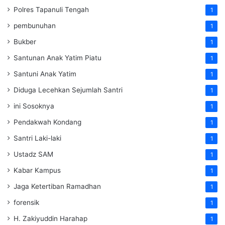
Polres Tapanuli Tengah
1
pembunuhan
1
Bukber
1
Santunan Anak Yatim Piatu
1
Santuni Anak Yatim
1
Diduga Lecehkan Sejumlah Santri
1
ini Sosoknya
1
Pendakwah Kondang
1
Santri Laki-laki
1
Ustadz SAM
1
Kabar Kampus
1
Jaga Ketertiban Ramadhan
1
forensik
1
H. Zakiyuddin Harahap
1