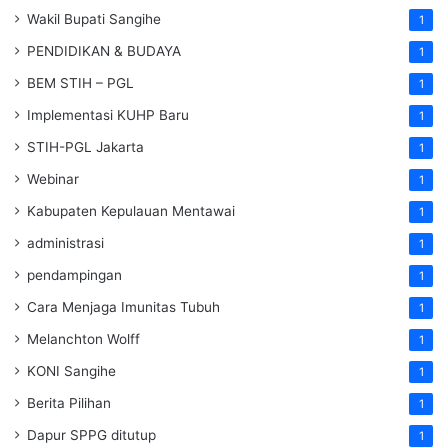
Wakil Bupati Sangihe
1
PENDIDIKAN & BUDAYA
1
BEM STIH – PGL
1
Implementasi KUHP Baru
1
STIH-PGL Jakarta
1
Webinar
1
Kabupaten Kepulauan Mentawai
1
administrasi
1
pendampingan
1
Cara Menjaga Imunitas Tubuh
1
Melanchton Wolff
1
KONI Sangihe
1
Berita Pilihan
1
Dapur SPPG ditutup
1