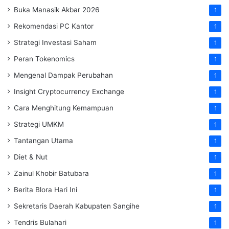
Buka Manasik Akbar 2026
1
Rekomendasi PC Kantor
1
Strategi Investasi Saham
1
Peran Tokenomics
1
Mengenal Dampak Perubahan
1
Insight Cryptocurrency Exchange
1
Cara Menghitung Kemampuan
1
Strategi UMKM
1
Tantangan Utama
1
Diet & Nut
1
Zainul Khobir Batubara
1
Berita Blora Hari Ini
1
Sekretaris Daerah Kabupaten Sangihe
1
Tendris Bulahari
1