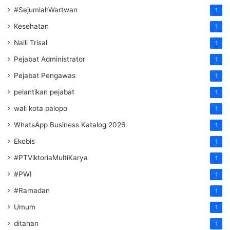
#SejumlahWartwan
1
Kesehatan
1
Naili Trisal
1
Pejabat Administrator
1
Pejabat Pengawas
1
pelantikan pejabat
1
wali kota palopo
1
WhatsApp Business Katalog 2026
1
Ekobis
1
#PTViktoriaMultiKarya
1
#PWI
1
#Ramadan
1
Umum
1
ditahan
1