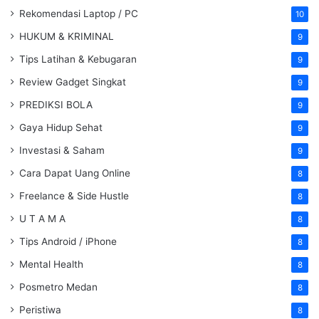
Rekomendasi Laptop / PC
10
HUKUM & KRIMINAL
9
Tips Latihan & Kebugaran
9
Review Gadget Singkat
9
PREDIKSI BOLA
9
Gaya Hidup Sehat
9
Investasi & Saham
9
Cara Dapat Uang Online
8
Freelance & Side Hustle
8
U T A M A
8
Tips Android / iPhone
8
Mental Health
8
Posmetro Medan
8
Peristiwa
8