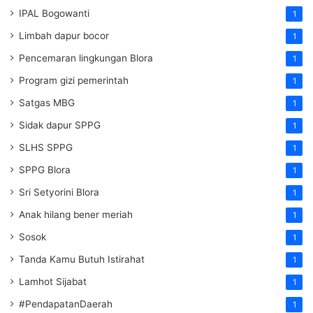
IPAL Bogowanti
1
Limbah dapur bocor
1
Pencemaran lingkungan Blora
1
Program gizi pemerintah
1
Satgas MBG
1
Sidak dapur SPPG
1
SLHS SPPG
1
SPPG Blora
1
Sri Setyorini Blora
1
Anak hilang bener meriah
1
Sosok
1
Tanda Kamu Butuh Istirahat
1
Lamhot Sijabat
1
#PendapatanDaerah
1