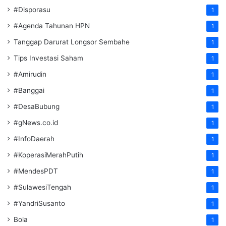
#Disporasu
1
#Agenda Tahunan HPN
1
Tanggap Darurat Longsor Sembahe
1
Tips Investasi Saham
1
#Amirudin
1
#Banggai
1
#DesaBubung
1
#gNews.co.id
1
#InfoDaerah
1
#KoperasiMerahPutih
1
#MendesPDT
1
#SulawesiTengah
1
#YandriSusanto
1
Bola
1