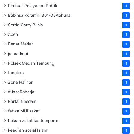
Perkuat Pelayanan Publik
1
Babinsa Koramil 1301-05/tahuna
1
Serda Garry Busia
1
Aceh
1
Bener Meriah
1
jemur kopi
1
Polsek Medan Tembung
1
tangkap
1
Zona Halinar
1
#JasaRaharja
1
Partai Nasdem
1
fatwa MUI zakat
1
hukum zakat kontemporer
1
keadilan sosial Islam
1