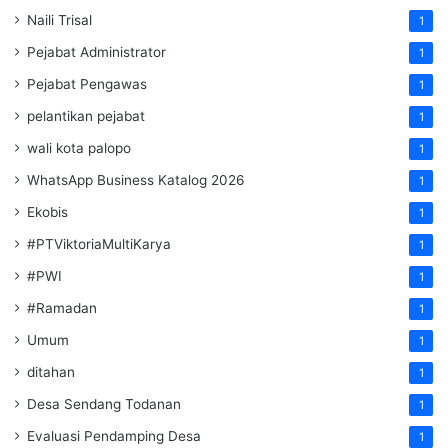
Naili Trisal
1
Pejabat Administrator
1
Pejabat Pengawas
1
pelantikan pejabat
1
wali kota palopo
1
WhatsApp Business Katalog 2026
1
Ekobis
1
#PTViktoriaMultiKarya
1
#PWI
1
#Ramadan
1
Umum
1
ditahan
1
Desa Sendang Todanan
1
Evaluasi Pendamping Desa
1