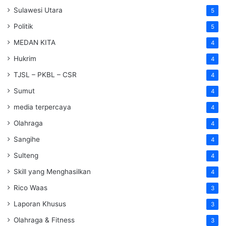
Sulawesi Utara
5
Politik
5
MEDAN KITA
4
Hukrim
4
TJSL – PKBL – CSR
4
Sumut
4
media terpercaya
4
Olahraga
4
Sangihe
4
Sulteng
4
Skill yang Menghasilkan
4
Rico Waas
3
Laporan Khusus
3
Olahraga & Fitness
3