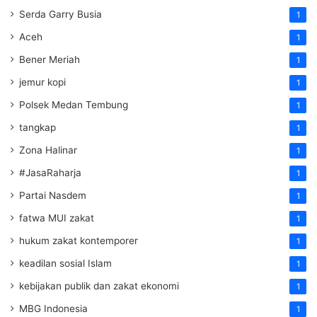
Serda Garry Busia
1
Aceh
1
Bener Meriah
1
jemur kopi
1
Polsek Medan Tembung
1
tangkap
1
Zona Halinar
1
#JasaRaharja
1
Partai Nasdem
1
fatwa MUI zakat
1
hukum zakat kontemporer
1
keadilan sosial Islam
1
kebijakan publik dan zakat ekonomi
1
MBG Indonesia
1