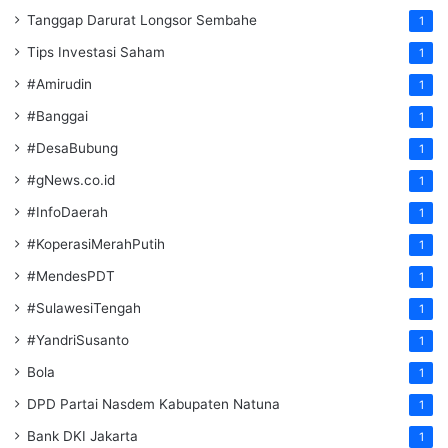
Tanggap Darurat Longsor Sembahe
1
Tips Investasi Saham
1
#Amirudin
1
#Banggai
1
#DesaBubung
1
#gNews.co.id
1
#InfoDaerah
1
#KoperasiMerahPutih
1
#MendesPDT
1
#SulawesiTengah
1
#YandriSusanto
1
Bola
1
DPD Partai Nasdem Kabupaten Natuna
1
Bank DKI Jakarta
1