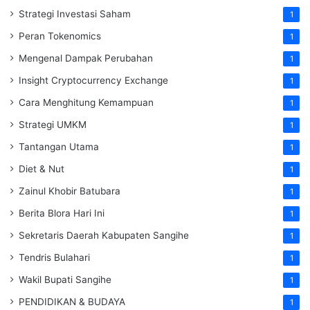
Strategi Investasi Saham
1
Peran Tokenomics
1
Mengenal Dampak Perubahan
1
Insight Cryptocurrency Exchange
1
Cara Menghitung Kemampuan
1
Strategi UMKM
1
Tantangan Utama
1
Diet & Nut
1
Zainul Khobir Batubara
1
Berita Blora Hari Ini
1
Sekretaris Daerah Kabupaten Sangihe
1
Tendris Bulahari
1
Wakil Bupati Sangihe
1
PENDIDIKAN & BUDAYA
1