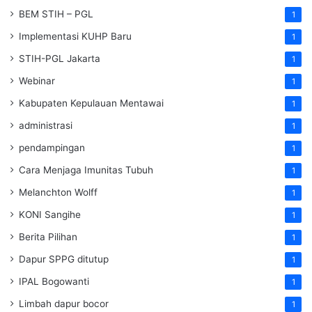
BEM STIH – PGL
1
Implementasi KUHP Baru
1
STIH-PGL Jakarta
1
Webinar
1
Kabupaten Kepulauan Mentawai
1
administrasi
1
pendampingan
1
Cara Menjaga Imunitas Tubuh
1
Melanchton Wolff
1
KONI Sangihe
1
Berita Pilihan
1
Dapur SPPG ditutup
1
IPAL Bogowanti
1
Limbah dapur bocor
1