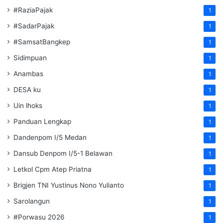
#RaziaPajak
1
#SadarPajak
1
#SamsatBangkep
1
Sidimpuan
1
Anambas
1
DESA ku
1
Uin lhoks
1
Panduan Lengkap
1
Dandenpom I/5 Medan
1
Dansub Denpom I/5-1 Belawan
1
Letkol Cpm Atep Priatna
1
Brigjen TNI Yustinus Nono Yulianto
1
Sarolangun
1
#Porwasu 2026
1