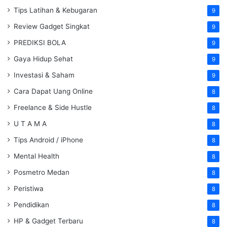
Tips Latihan & Kebugaran
9
Review Gadget Singkat
9
PREDIKSI BOLA
9
Gaya Hidup Sehat
9
Investasi & Saham
9
Cara Dapat Uang Online
8
Freelance & Side Hustle
8
U T A M A
8
Tips Android / iPhone
8
Mental Health
8
Posmetro Medan
8
Peristiwa
8
Pendidikan
8
HP & Gadget Terbaru
8