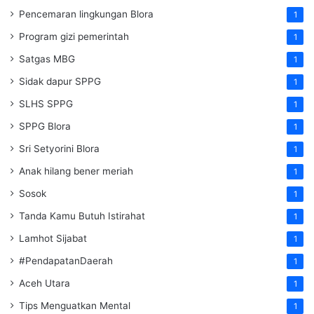
Pencemaran lingkungan Blora
1
Program gizi pemerintah
1
Satgas MBG
1
Sidak dapur SPPG
1
SLHS SPPG
1
SPPG Blora
1
Sri Setyorini Blora
1
Anak hilang bener meriah
1
Sosok
1
Tanda Kamu Butuh Istirahat
1
Lamhot Sijabat
1
#PendapatanDaerah
1
Aceh Utara
1
Tips Menguatkan Mental
1