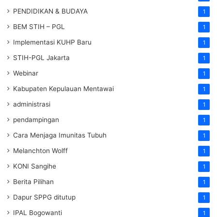
PENDIDIKAN & BUDAYA
1
BEM STIH – PGL
1
Implementasi KUHP Baru
1
STIH-PGL Jakarta
1
Webinar
1
Kabupaten Kepulauan Mentawai
1
administrasi
1
pendampingan
1
Cara Menjaga Imunitas Tubuh
1
Melanchton Wolff
1
KONI Sangihe
1
Berita Pilihan
1
Dapur SPPG ditutup
1
IPAL Bogowanti
1