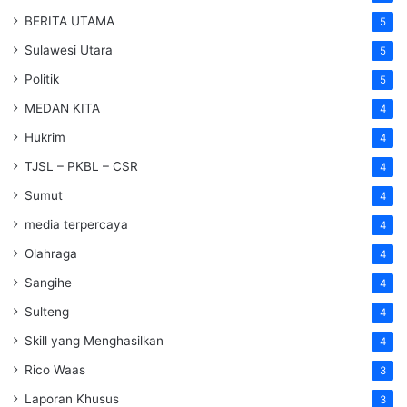
BERITA UTAMA
5
Sulawesi Utara
5
Politik
5
MEDAN KITA
4
Hukrim
4
TJSL – PKBL – CSR
4
Sumut
4
media terpercaya
4
Olahraga
4
Sangihe
4
Sulteng
4
Skill yang Menghasilkan
4
Rico Waas
3
Laporan Khusus
3