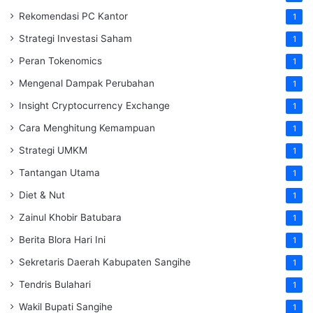
Rekomendasi PC Kantor
1
Strategi Investasi Saham
1
Peran Tokenomics
1
Mengenal Dampak Perubahan
1
Insight Cryptocurrency Exchange
1
Cara Menghitung Kemampuan
1
Strategi UMKM
1
Tantangan Utama
1
Diet & Nut
1
Zainul Khobir Batubara
1
Berita Blora Hari Ini
1
Sekretaris Daerah Kabupaten Sangihe
1
Tendris Bulahari
1
Wakil Bupati Sangihe
1