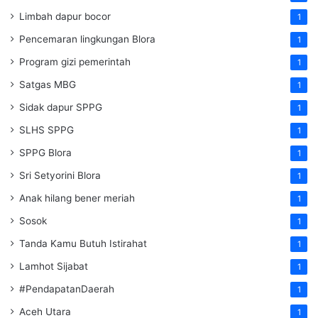
Limbah dapur bocor
1
Pencemaran lingkungan Blora
1
Program gizi pemerintah
1
Satgas MBG
1
Sidak dapur SPPG
1
SLHS SPPG
1
SPPG Blora
1
Sri Setyorini Blora
1
Anak hilang bener meriah
1
Sosok
1
Tanda Kamu Butuh Istirahat
1
Lamhot Sijabat
1
#PendapatanDaerah
1
Aceh Utara
1