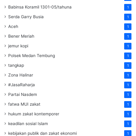
Babinsa Koramil 1301-05/tahuna
1
Serda Garry Busia
1
Aceh
1
Bener Meriah
1
jemur kopi
1
Polsek Medan Tembung
1
tangkap
1
Zona Halinar
1
#JasaRaharja
1
Partai Nasdem
1
fatwa MUI zakat
1
hukum zakat kontemporer
1
keadilan sosial Islam
1
kebijakan publik dan zakat ekonomi
1