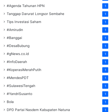
#Agenda Tahunan HPN
1
Tanggap Darurat Longsor Sembahe
1
Tips Investasi Saham
1
#Amirudin
1
#Banggai
1
#DesaBubung
1
#gNews.co.id
1
#InfoDaerah
1
#KoperasiMerahPutih
1
#MendesPDT
1
#SulawesiTengah
1
#YandriSusanto
1
Bola
1
DPD Partai Nasdem Kabupaten Natuna
1