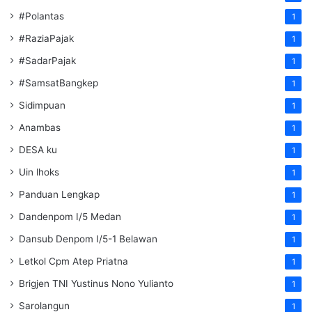
#Polantas
1
#RaziaPajak
1
#SadarPajak
1
#SamsatBangkep
1
Sidimpuan
1
Anambas
1
DESA ku
1
Uin lhoks
1
Panduan Lengkap
1
Dandenpom I/5 Medan
1
Dansub Denpom I/5-1 Belawan
1
Letkol Cpm Atep Priatna
1
Brigjen TNI Yustinus Nono Yulianto
1
Sarolangun
1