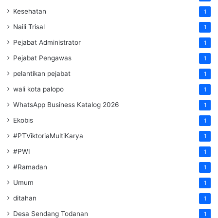
Kesehatan
1
Naili Trisal
1
Pejabat Administrator
1
Pejabat Pengawas
1
pelantikan pejabat
1
wali kota palopo
1
WhatsApp Business Katalog 2026
1
Ekobis
1
#PTViktoriaMultiKarya
1
#PWI
1
#Ramadan
1
Umum
1
ditahan
1
Desa Sendang Todanan
1