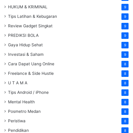
HUKUM & KRIMINAL
9
Tips Latihan & Kebugaran
9
Review Gadget Singkat
9
PREDIKSI BOLA
9
Gaya Hidup Sehat
9
Investasi & Saham
9
Cara Dapat Uang Online
8
Freelance & Side Hustle
8
U T A M A
8
Tips Android / iPhone
8
Mental Health
8
Posmetro Medan
8
Peristiwa
8
Pendidikan
8