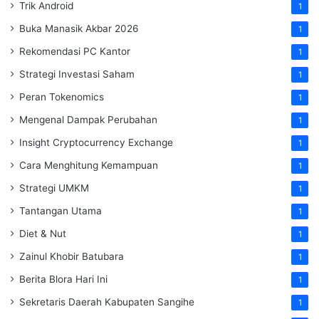
Trik Android
1
Buka Manasik Akbar 2026
1
Rekomendasi PC Kantor
1
Strategi Investasi Saham
1
Peran Tokenomics
1
Mengenal Dampak Perubahan
1
Insight Cryptocurrency Exchange
1
Cara Menghitung Kemampuan
1
Strategi UMKM
1
Tantangan Utama
1
Diet & Nut
1
Zainul Khobir Batubara
1
Berita Blora Hari Ini
1
Sekretaris Daerah Kabupaten Sangihe
1