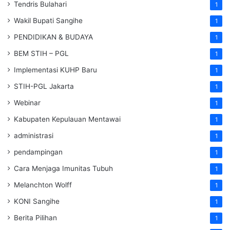
Tendris Bulahari
1
Wakil Bupati Sangihe
1
PENDIDIKAN & BUDAYA
1
BEM STIH – PGL
1
Implementasi KUHP Baru
1
STIH-PGL Jakarta
1
Webinar
1
Kabupaten Kepulauan Mentawai
1
administrasi
1
pendampingan
1
Cara Menjaga Imunitas Tubuh
1
Melanchton Wolff
1
KONI Sangihe
1
Berita Pilihan
1