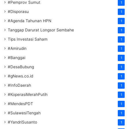
#Pemprov Sumut
1
#Disporasu
1
#Agenda Tahunan HPN
1
Tanggap Darurat Longsor Sembahe
1
Tips Investasi Saham
1
#Amirudin
1
#Banggai
1
#DesaBubung
1
#gNews.co.id
1
#InfoDaerah
1
#KoperasiMerahPutih
1
#MendesPDT
1
#SulawesiTengah
1
#YandriSusanto
1