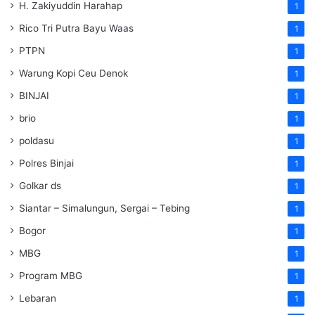
H. Zakiyuddin Harahap
1
Rico Tri Putra Bayu Waas
1
PTPN
1
Warung Kopi Ceu Denok
1
BINJAI
1
brio
1
poldasu
1
Polres Binjai
1
Golkar ds
1
Siantar – Simalungun, Sergai – Tebing
1
Bogor
1
MBG
1
Program MBG
1
Lebaran
1