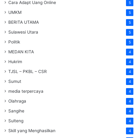
Cara Adapt Uang Online
5
UMKM
5
BERITA UTAMA
5
Sulawesi Utara
5
Politik
5
MEDAN KITA
4
Hukrim
4
TJSL – PKBL – CSR
4
Sumut
4
media terpercaya
4
Olahraga
4
Sangihe
4
Sulteng
4
Skill yang Menghasilkan
4