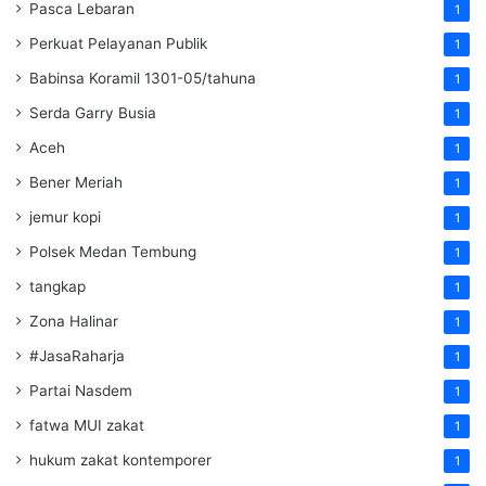
Pasca Lebaran
1
Perkuat Pelayanan Publik
1
Babinsa Koramil 1301-05/tahuna
1
Serda Garry Busia
1
Aceh
1
Bener Meriah
1
jemur kopi
1
Polsek Medan Tembung
1
tangkap
1
Zona Halinar
1
#JasaRaharja
1
Partai Nasdem
1
fatwa MUI zakat
1
hukum zakat kontemporer
1