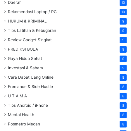
Daerah
10
Rekomendasi Laptop / PC
10
HUKUM & KRIMINAL
9
Tips Latihan & Kebugaran
9
Review Gadget Singkat
9
PREDIKSI BOLA
9
Gaya Hidup Sehat
9
Investasi & Saham
9
Cara Dapat Uang Online
8
Freelance & Side Hustle
8
U T A M A
8
Tips Android / iPhone
8
Mental Health
8
Posmetro Medan
8