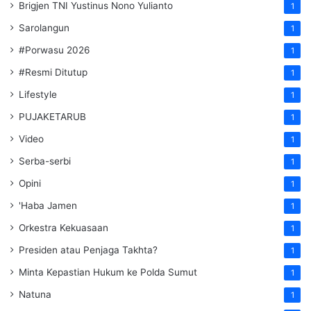
Brigjen TNI Yustinus Nono Yulianto
1
Sarolangun
1
#Porwasu 2026
1
#Resmi Ditutup
1
Lifestyle
1
PUJAKETARUB
1
Video
1
Serba-serbi
1
Opini
1
'Haba Jamen
1
Orkestra Kekuasaan
1
Presiden atau Penjaga Takhta?
1
Minta Kepastian Hukum ke Polda Sumut
1
Natuna
1