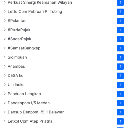
Perkuat Sinergi Keamanan Wilayah
1
Lettu Cpm Pebruari P. Tobing
1
#Polantas
1
#RaziaPajak
1
#SadarPajak
1
#SamsatBangkep
1
Sidimpuan
1
Anambas
1
DESA ku
1
Uin lhoks
1
Panduan Lengkap
1
Dandenpom I/5 Medan
1
Dansub Denpom I/5-1 Belawan
1
Letkol Cpm Atep Priatna
1