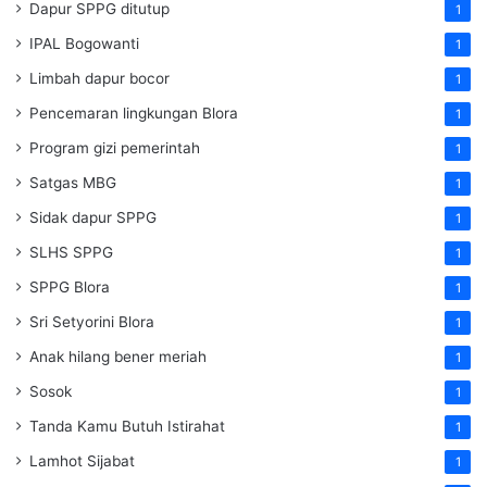
Dapur SPPG ditutup
1
IPAL Bogowanti
1
Limbah dapur bocor
1
Pencemaran lingkungan Blora
1
Program gizi pemerintah
1
Satgas MBG
1
Sidak dapur SPPG
1
SLHS SPPG
1
SPPG Blora
1
Sri Setyorini Blora
1
Anak hilang bener meriah
1
Sosok
1
Tanda Kamu Butuh Istirahat
1
Lamhot Sijabat
1