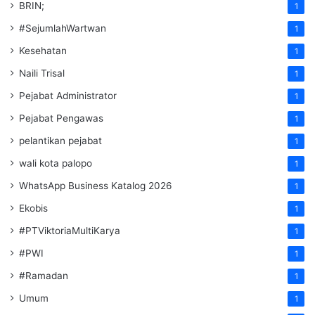
BRIN;
1
#SejumlahWartwan
1
Kesehatan
1
Naili Trisal
1
Pejabat Administrator
1
Pejabat Pengawas
1
pelantikan pejabat
1
wali kota palopo
1
WhatsApp Business Katalog 2026
1
Ekobis
1
#PTViktoriaMultiKarya
1
#PWI
1
#Ramadan
1
Umum
1