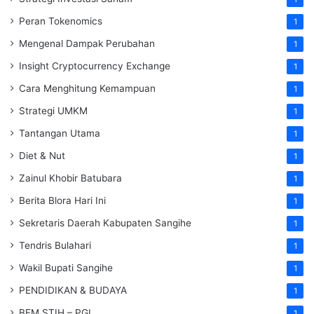
Peran Tokenomics
1
Mengenal Dampak Perubahan
1
Insight Cryptocurrency Exchange
1
Cara Menghitung Kemampuan
1
Strategi UMKM
1
Tantangan Utama
1
Diet & Nut
1
Zainul Khobir Batubara
1
Berita Blora Hari Ini
1
Sekretaris Daerah Kabupaten Sangihe
1
Tendris Bulahari
1
Wakil Bupati Sangihe
1
PENDIDIKAN & BUDAYA
1
BEM STIH – PGL
1