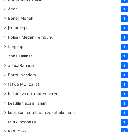
Aceh
1
Bener Meriah
1
jemur kopi
1
Polsek Medan Tembung
1
tangkap
1
Zona Halinar
1
#JasaRaharja
1
Partai Nasdem
1
fatwa MUI zakat
1
hukum zakat kontemporer
1
keadilan sosial Islam
1
kebijakan publik dan zakat ekonomi
1
MBG Indonesia
1
PMII Ciamis
1