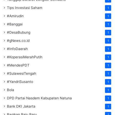
Tips Investasi Saham
1
#Amirudin
1
#Banggai
1
#DesaBubung
1
#gNews.co.id
1
#InfoDaerah
1
#KoperasiMerahPutih
1
#MendesPDT
1
#SulawesiTengah
1
#YandriSusanto
1
Bola
1
DPD Partai Nasdem Kabupaten Natuna
1
Bank DKI Jakarta
1
Bagikan Baju Baru
1