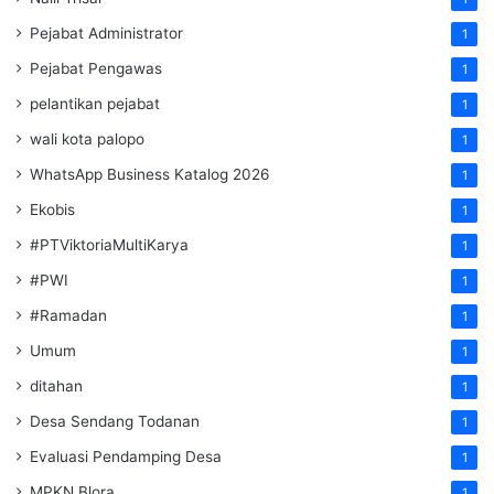
Pejabat Administrator
1
Pejabat Pengawas
1
pelantikan pejabat
1
wali kota palopo
1
WhatsApp Business Katalog 2026
1
Ekobis
1
#PTViktoriaMultiKarya
1
#PWI
1
#Ramadan
1
Umum
1
ditahan
1
Desa Sendang Todanan
1
Evaluasi Pendamping Desa
1
MPKN Blora
1