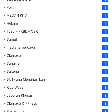
Politik
5
MEDAN KITA
4
Hukrim
4
TJSL – PKBL – CSR
4
Sumut
4
media terpercaya
4
Olahraga
4
Sangihe
4
Sulteng
4
Skill yang Menghasilkan
4
Rico Waas
3
Laporan Khusus
3
Olahraga & Fitness
3
Payakumbuh
3