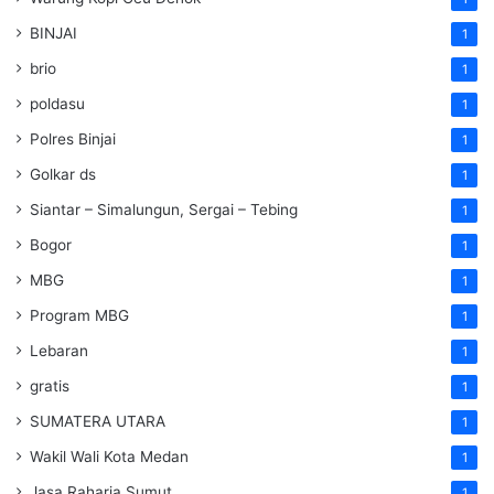
BINJAI
1
brio
1
poldasu
1
Polres Binjai
1
Golkar ds
1
Siantar – Simalungun, Sergai – Tebing
1
Bogor
1
MBG
1
Program MBG
1
Lebaran
1
gratis
1
SUMATERA UTARA
1
Wakil Wali Kota Medan
1
Jasa Raharja Sumut
1