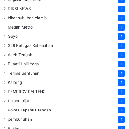
DIKSI NEWS
1
biker subuhan ciamis
1
Medan Metro
1
Gayo
1
328 Petugas Kebersihan
1
Aceh Tengah
1
Bupati Haili Yoga
1
Terima Santunan
1
Kalteng
1
PEMPROV KALTENG
1
tukang pijat
1
Polres Tapanuli Tengah
1
pembunuhan
1
Bukber
1