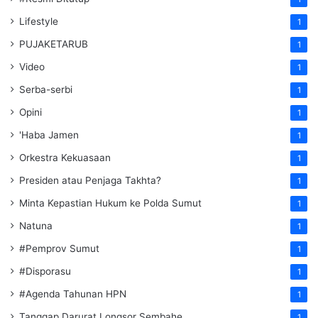
Lifestyle
1
PUJAKETARUB
1
Video
1
Serba-serbi
1
Opini
1
'Haba Jamen
1
Orkestra Kekuasaan
1
Presiden atau Penjaga Takhta?
1
Minta Kepastian Hukum ke Polda Sumut
1
Natuna
1
#Pemprov Sumut
1
#Disporasu
1
#Agenda Tahunan HPN
1
Tanggap Darurat Longsor Sembahe
1