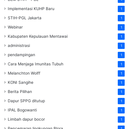
Implementasi KUHP Baru
1
STIH-PGL Jakarta
1
Webinar
1
Kabupaten Kepulauan Mentawai
1
administrasi
1
pendampingan
1
Cara Menjaga Imunitas Tubuh
1
Melanchton Wolff
1
KONI Sangihe
1
Berita Pilihan
1
Dapur SPPG ditutup
1
IPAL Bogowanti
1
Limbah dapur bocor
1
Pencemaran lingkungan Blora
1