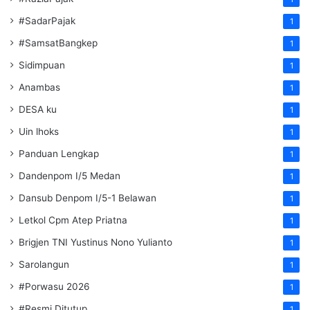
#SadarPajak
1
#SamsatBangkep
1
Sidimpuan
1
Anambas
1
DESA ku
1
Uin lhoks
1
Panduan Lengkap
1
Dandenpom I/5 Medan
1
Dansub Denpom I/5-1 Belawan
1
Letkol Cpm Atep Priatna
1
Brigjen TNI Yustinus Nono Yulianto
1
Sarolangun
1
#Porwasu 2026
1
#Resmi Ditutup
1