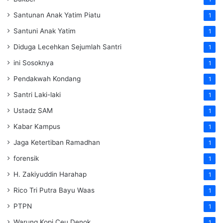
Santunan Anak Yatim Piatu
1
Santuni Anak Yatim
1
Diduga Lecehkan Sejumlah Santri
1
ini Sosoknya
1
Pendakwah Kondang
1
Santri Laki-laki
1
Ustadz SAM
1
Kabar Kampus
1
Jaga Ketertiban Ramadhan
1
forensik
1
H. Zakiyuddin Harahap
1
Rico Tri Putra Bayu Waas
1
PTPN
1
Warung Kopi Ceu Denok
1