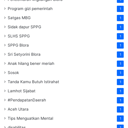
Program gizi pemerintah
1
Satgas MBG
1
Sidak dapur SPPG
1
SLHS SPPG
1
SPPG Blora
1
Sri Setyorini Blora
1
Anak hilang bener meriah
1
Sosok
1
Tanda Kamu Butuh Istirahat
1
Lamhot Sijabat
1
#PendapatanDaerah
1
Aceh Utara
1
Tips Menguatkan Mental
1
disabilitas
1