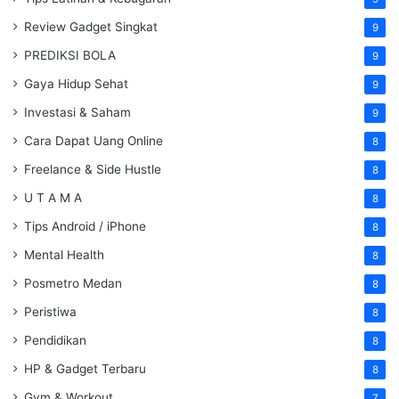
Review Gadget Singkat
9
PREDIKSI BOLA
9
Gaya Hidup Sehat
9
Investasi & Saham
9
Cara Dapat Uang Online
8
Freelance & Side Hustle
8
U T A M A
8
Tips Android / iPhone
8
Mental Health
8
Posmetro Medan
8
Peristiwa
8
Pendidikan
8
HP & Gadget Terbaru
8
Gym & Workout
7