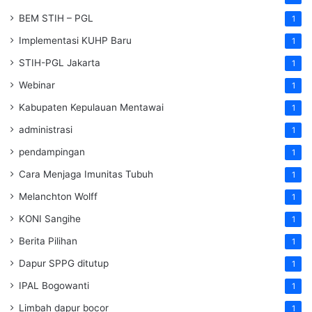
BEM STIH – PGL
1
Implementasi KUHP Baru
1
STIH-PGL Jakarta
1
Webinar
1
Kabupaten Kepulauan Mentawai
1
administrasi
1
pendampingan
1
Cara Menjaga Imunitas Tubuh
1
Melanchton Wolff
1
KONI Sangihe
1
Berita Pilihan
1
Dapur SPPG ditutup
1
IPAL Bogowanti
1
Limbah dapur bocor
1