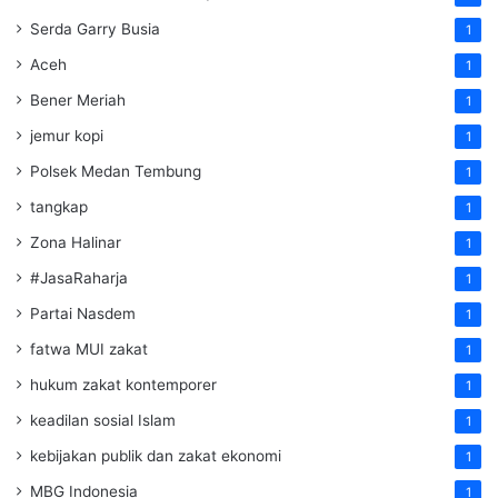
Serda Garry Busia
1
Aceh
1
Bener Meriah
1
jemur kopi
1
Polsek Medan Tembung
1
tangkap
1
Zona Halinar
1
#JasaRaharja
1
Partai Nasdem
1
fatwa MUI zakat
1
hukum zakat kontemporer
1
keadilan sosial Islam
1
kebijakan publik dan zakat ekonomi
1
MBG Indonesia
1