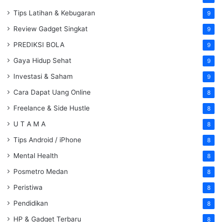
Tips Latihan & Kebugaran
9
Review Gadget Singkat
9
PREDIKSI BOLA
9
Gaya Hidup Sehat
9
Investasi & Saham
9
Cara Dapat Uang Online
8
Freelance & Side Hustle
8
U T A M A
8
Tips Android / iPhone
8
Mental Health
8
Posmetro Medan
8
Peristiwa
8
Pendidikan
8
HP & Gadget Terbaru
8