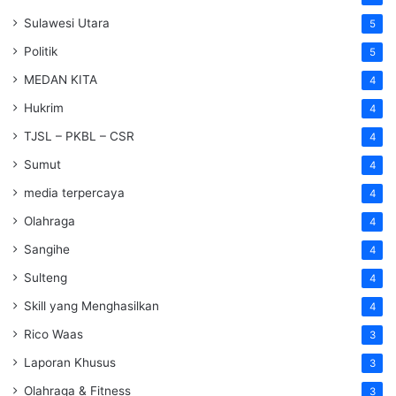
Sulawesi Utara
5
Politik
5
MEDAN KITA
4
Hukrim
4
TJSL – PKBL – CSR
4
Sumut
4
media terpercaya
4
Olahraga
4
Sangihe
4
Sulteng
4
Skill yang Menghasilkan
4
Rico Waas
3
Laporan Khusus
3
Olahraga & Fitness
3