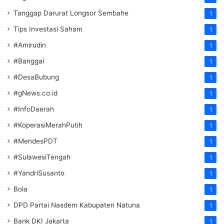
Tanggap Darurat Longsor Sembahe
1
Tips Investasi Saham
1
#Amirudin
1
#Banggai
1
#DesaBubung
1
#gNews.co.id
1
#InfoDaerah
1
#KoperasiMerahPutih
1
#MendesPDT
1
#SulawesiTengah
1
#YandriSusanto
1
Bola
1
DPD Partai Nasdem Kabupaten Natuna
1
Bank DKI Jakarta
1