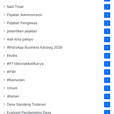
Naili Trisal
1
Pejabat Administrator
1
Pejabat Pengawas
1
pelantikan pejabat
1
wali kota palopo
1
WhatsApp Business Katalog 2026
1
Ekobis
1
#PTViktoriaMultiKarya
1
#PWI
1
#Ramadan
1
Umum
1
ditahan
1
Desa Sendang Todanan
1
Evaluasi Pendamping Desa
1