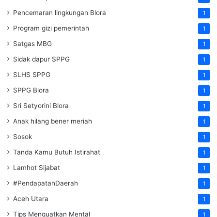
Pencemaran lingkungan Blora
1
Program gizi pemerintah
1
Satgas MBG
1
Sidak dapur SPPG
1
SLHS SPPG
1
SPPG Blora
1
Sri Setyorini Blora
1
Anak hilang bener meriah
1
Sosok
1
Tanda Kamu Butuh Istirahat
1
Lamhot Sijabat
1
#PendapatanDaerah
1
Aceh Utara
1
Tips Menguatkan Mental
1