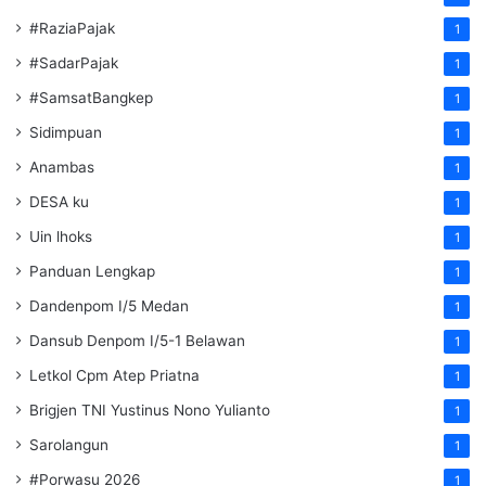
#RaziaPajak
1
#SadarPajak
1
#SamsatBangkep
1
Sidimpuan
1
Anambas
1
DESA ku
1
Uin lhoks
1
Panduan Lengkap
1
Dandenpom I/5 Medan
1
Dansub Denpom I/5-1 Belawan
1
Letkol Cpm Atep Priatna
1
Brigjen TNI Yustinus Nono Yulianto
1
Sarolangun
1
#Porwasu 2026
1