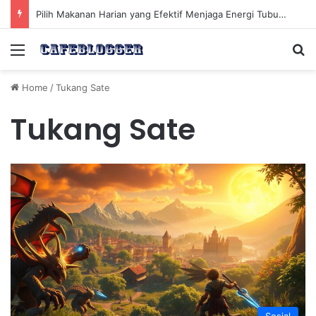
Strategi Efektif Mengelola Emosi Negatif dalam Hubungan Sosial yang Rumit untuk Kesehatan Mental
Menu
Se
Home
/
Tukang Sate
Tukang Sate
Sosial