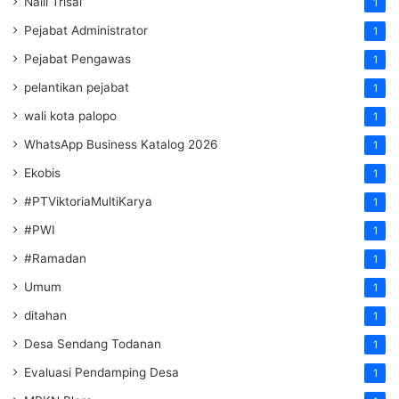
Naili Trisal
1
Pejabat Administrator
1
Pejabat Pengawas
1
pelantikan pejabat
1
wali kota palopo
1
WhatsApp Business Katalog 2026
1
Ekobis
1
#PTViktoriaMultiKarya
1
#PWI
1
#Ramadan
1
Umum
1
ditahan
1
Desa Sendang Todanan
1
Evaluasi Pendamping Desa
1