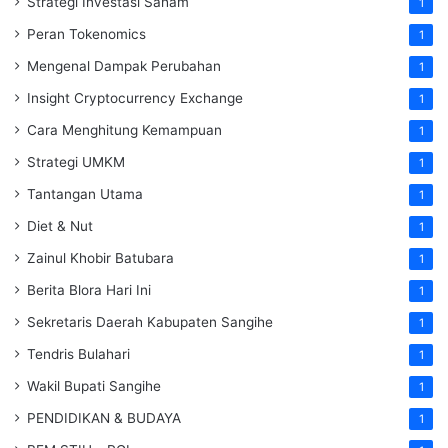
Strategi Investasi Saham
1
Peran Tokenomics
1
Mengenal Dampak Perubahan
1
Insight Cryptocurrency Exchange
1
Cara Menghitung Kemampuan
1
Strategi UMKM
1
Tantangan Utama
1
Diet & Nut
1
Zainul Khobir Batubara
1
Berita Blora Hari Ini
1
Sekretaris Daerah Kabupaten Sangihe
1
Tendris Bulahari
1
Wakil Bupati Sangihe
1
PENDIDIKAN & BUDAYA
1