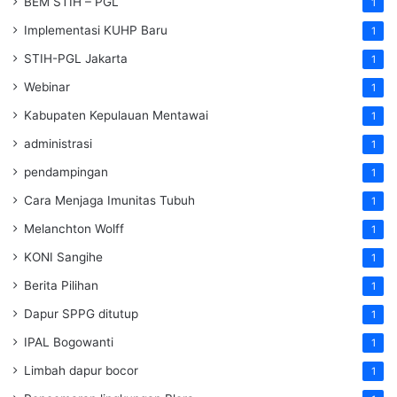
BEM STIH – PGL
1
Implementasi KUHP Baru
1
STIH-PGL Jakarta
1
Webinar
1
Kabupaten Kepulauan Mentawai
1
administrasi
1
pendampingan
1
Cara Menjaga Imunitas Tubuh
1
Melanchton Wolff
1
KONI Sangihe
1
Berita Pilihan
1
Dapur SPPG ditutup
1
IPAL Bogowanti
1
Limbah dapur bocor
1