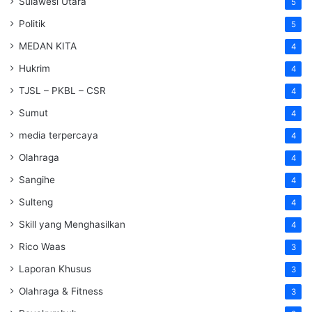
Sulawesi Utara
5
Politik
5
MEDAN KITA
4
Hukrim
4
TJSL – PKBL – CSR
4
Sumut
4
media terpercaya
4
Olahraga
4
Sangihe
4
Sulteng
4
Skill yang Menghasilkan
4
Rico Waas
3
Laporan Khusus
3
Olahraga & Fitness
3