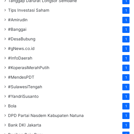
Tanggap Darurat Longsor Sembahe
1
Tips Investasi Saham
1
#Amirudin
1
#Banggai
1
#DesaBubung
1
#gNews.co.id
1
#InfoDaerah
1
#KoperasiMerahPutih
1
#MendesPDT
1
#SulawesiTengah
1
#YandriSusanto
1
Bola
1
DPD Partai Nasdem Kabupaten Natuna
1
Bank DKI Jakarta
1