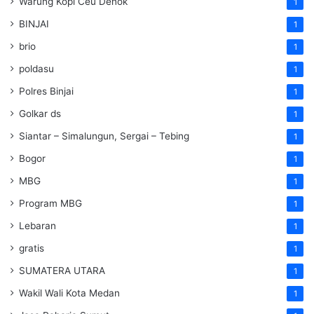
Warung Kopi Ceu Denok
1
BINJAI
1
brio
1
poldasu
1
Polres Binjai
1
Golkar ds
1
Siantar – Simalungun, Sergai – Tebing
1
Bogor
1
MBG
1
Program MBG
1
Lebaran
1
gratis
1
SUMATERA UTARA
1
Wakil Wali Kota Medan
1