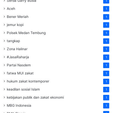
Serda Garry Busia
1
Aceh
1
Bener Meriah
1
jemur kopi
1
Polsek Medan Tembung
1
tangkap
1
Zona Halinar
1
#JasaRaharja
1
Partai Nasdem
1
fatwa MUI zakat
1
hukum zakat kontemporer
1
keadilan sosial Islam
1
kebijakan publik dan zakat ekonomi
1
MBG Indonesia
1