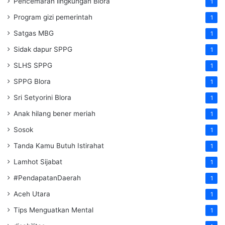
Pencemaran lingkungan Blora
1
Program gizi pemerintah
1
Satgas MBG
1
Sidak dapur SPPG
1
SLHS SPPG
1
SPPG Blora
1
Sri Setyorini Blora
1
Anak hilang bener meriah
1
Sosok
1
Tanda Kamu Butuh Istirahat
1
Lamhot Sijabat
1
#PendapatanDaerah
1
Aceh Utara
1
Tips Menguatkan Mental
1