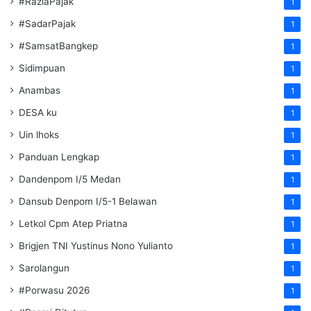
#RaziaPajak
1
#SadarPajak
1
#SamsatBangkep
1
Sidimpuan
1
Anambas
1
DESA ku
1
Uin lhoks
1
Panduan Lengkap
1
Dandenpom I/5 Medan
1
Dansub Denpom I/5-1 Belawan
1
Letkol Cpm Atep Priatna
1
Brigjen TNI Yustinus Nono Yulianto
1
Sarolangun
1
#Porwasu 2026
1