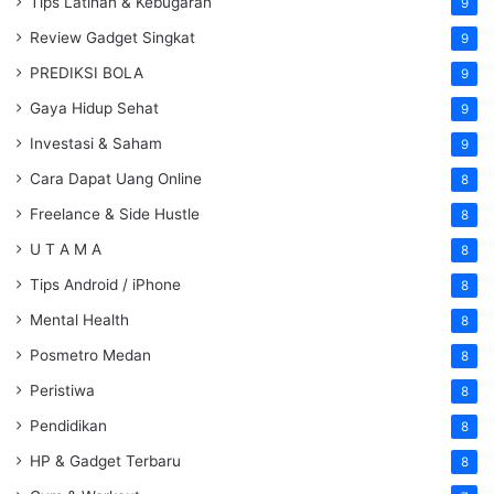
Tips Latihan & Kebugaran
9
Review Gadget Singkat
9
PREDIKSI BOLA
9
Gaya Hidup Sehat
9
Investasi & Saham
9
Cara Dapat Uang Online
8
Freelance & Side Hustle
8
U T A M A
8
Tips Android / iPhone
8
Mental Health
8
Posmetro Medan
8
Peristiwa
8
Pendidikan
8
HP & Gadget Terbaru
8