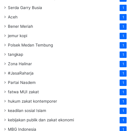
Serda Garry Busia
1
Aceh
1
Bener Meriah
1
jemur kopi
1
Polsek Medan Tembung
1
tangkap
1
Zona Halinar
1
#JasaRaharja
1
Partai Nasdem
1
fatwa MUI zakat
1
hukum zakat kontemporer
1
keadilan sosial Islam
1
kebijakan publik dan zakat ekonomi
1
MBG Indonesia
1