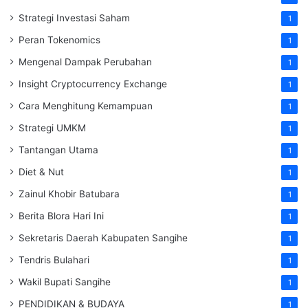
Strategi Investasi Saham
1
Peran Tokenomics
1
Mengenal Dampak Perubahan
1
Insight Cryptocurrency Exchange
1
Cara Menghitung Kemampuan
1
Strategi UMKM
1
Tantangan Utama
1
Diet & Nut
1
Zainul Khobir Batubara
1
Berita Blora Hari Ini
1
Sekretaris Daerah Kabupaten Sangihe
1
Tendris Bulahari
1
Wakil Bupati Sangihe
1
PENDIDIKAN & BUDAYA
1