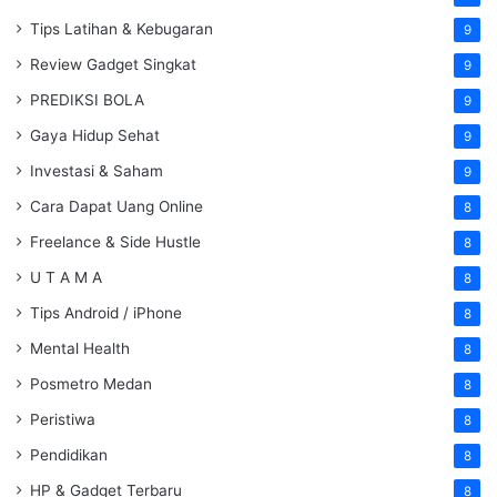
Tips Latihan & Kebugaran
9
Review Gadget Singkat
9
PREDIKSI BOLA
9
Gaya Hidup Sehat
9
Investasi & Saham
9
Cara Dapat Uang Online
8
Freelance & Side Hustle
8
U T A M A
8
Tips Android / iPhone
8
Mental Health
8
Posmetro Medan
8
Peristiwa
8
Pendidikan
8
HP & Gadget Terbaru
8