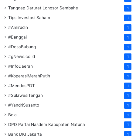
Tanggap Darurat Longsor Sembahe
1
Tips Investasi Saham
1
#Amirudin
1
#Banggai
1
#DesaBubung
1
#gNews.co.id
1
#InfoDaerah
1
#KoperasiMerahPutih
1
#MendesPDT
1
#SulawesiTengah
1
#YandriSusanto
1
Bola
1
DPD Partai Nasdem Kabupaten Natuna
1
Bank DKI Jakarta
1