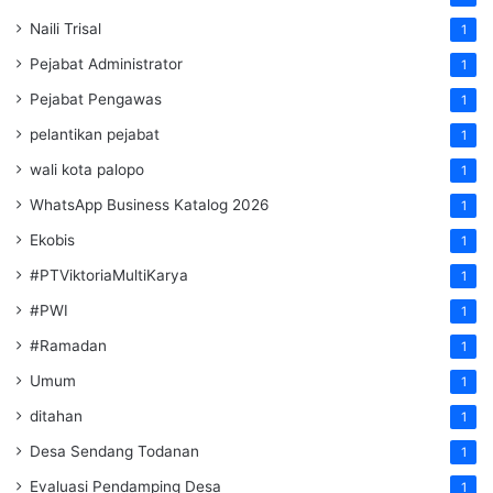
Naili Trisal
1
Pejabat Administrator
1
Pejabat Pengawas
1
pelantikan pejabat
1
wali kota palopo
1
WhatsApp Business Katalog 2026
1
Ekobis
1
#PTViktoriaMultiKarya
1
#PWI
1
#Ramadan
1
Umum
1
ditahan
1
Desa Sendang Todanan
1
Evaluasi Pendamping Desa
1