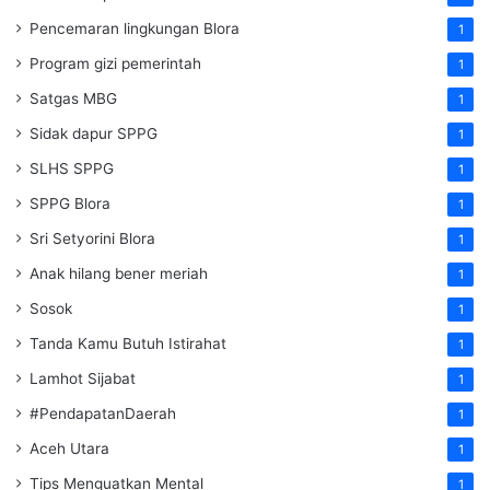
Pencemaran lingkungan Blora
1
Program gizi pemerintah
1
Satgas MBG
1
Sidak dapur SPPG
1
SLHS SPPG
1
SPPG Blora
1
Sri Setyorini Blora
1
Anak hilang bener meriah
1
Sosok
1
Tanda Kamu Butuh Istirahat
1
Lamhot Sijabat
1
#PendapatanDaerah
1
Aceh Utara
1
Tips Menguatkan Mental
1