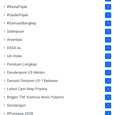
#RaziaPajak
1
#SadarPajak
1
#SamsatBangkep
1
Sidimpuan
1
Anambas
1
DESA ku
1
Uin lhoks
1
Panduan Lengkap
1
Dandenpom I/5 Medan
1
Dansub Denpom I/5-1 Belawan
1
Letkol Cpm Atep Priatna
1
Brigjen TNI Yustinus Nono Yulianto
1
Sarolangun
1
#Porwasu 2026
1