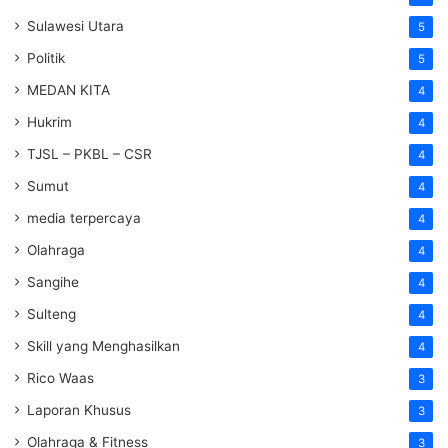
Sulawesi Utara
5
Politik
5
MEDAN KITA
4
Hukrim
4
TJSL – PKBL – CSR
4
Sumut
4
media terpercaya
4
Olahraga
4
Sangihe
4
Sulteng
4
Skill yang Menghasilkan
4
Rico Waas
3
Laporan Khusus
3
Olahraga & Fitness
3