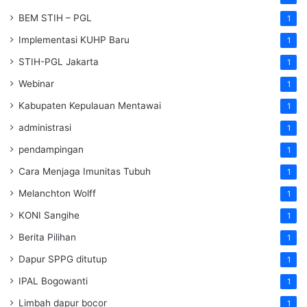
BEM STIH – PGL
1
Implementasi KUHP Baru
1
STIH-PGL Jakarta
1
Webinar
1
Kabupaten Kepulauan Mentawai
1
administrasi
1
pendampingan
1
Cara Menjaga Imunitas Tubuh
1
Melanchton Wolff
1
KONI Sangihe
1
Berita Pilihan
1
Dapur SPPG ditutup
1
IPAL Bogowanti
1
Limbah dapur bocor
1