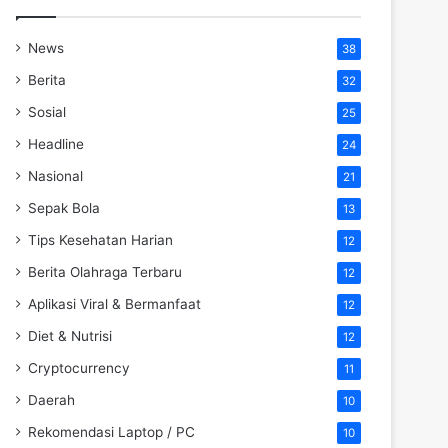
News
38
Berita
32
Sosial
25
Headline
24
Nasional
21
Sepak Bola
13
Tips Kesehatan Harian
12
Berita Olahraga Terbaru
12
Aplikasi Viral & Bermanfaat
12
Diet & Nutrisi
12
Cryptocurrency
11
Daerah
10
Rekomendasi Laptop / PC
10