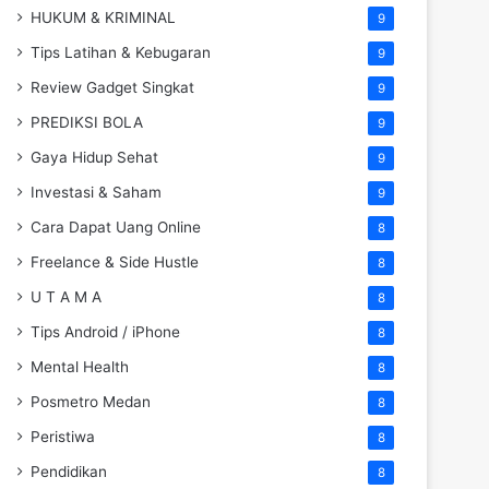
HUKUM & KRIMINAL
9
Tips Latihan & Kebugaran
9
Review Gadget Singkat
9
PREDIKSI BOLA
9
Gaya Hidup Sehat
9
Investasi & Saham
9
Cara Dapat Uang Online
8
Freelance & Side Hustle
8
U T A M A
8
Tips Android / iPhone
8
Mental Health
8
Posmetro Medan
8
Peristiwa
8
Pendidikan
8