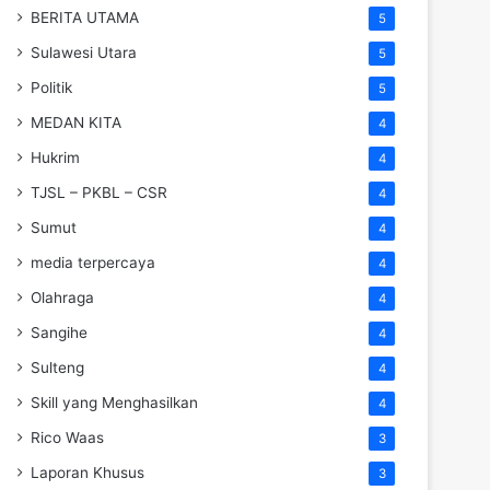
BERITA UTAMA
5
Sulawesi Utara
5
Politik
5
MEDAN KITA
4
Hukrim
4
TJSL – PKBL – CSR
4
Sumut
4
media terpercaya
4
Olahraga
4
Sangihe
4
Sulteng
4
Skill yang Menghasilkan
4
Rico Waas
3
Laporan Khusus
3