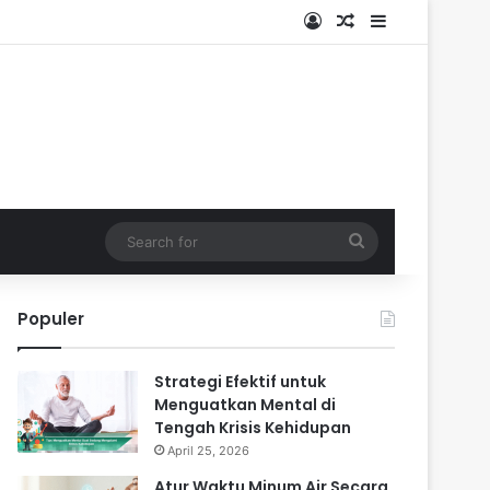
Log In
Random Article
Sidebar
Search
for
Populer
Strategi Efektif untuk
Menguatkan Mental di
Tengah Krisis Kehidupan
April 25, 2026
Atur Waktu Minum Air Secara