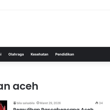
i
Olahraga
Kesehatan
Pendidikan
an aceh
bila salsabila
Maret 29, 2026
34
Pemulihan Pascabencana Aceh