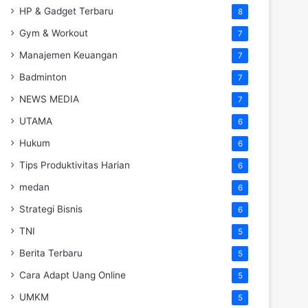
HP & Gadget Terbaru
8
Gym & Workout
7
Manajemen Keuangan
7
Badminton
7
NEWS MEDIA
7
UTAMA
6
Hukum
6
Tips Produktivitas Harian
6
medan
6
Strategi Bisnis
6
TNI
5
Berita Terbaru
5
Cara Adapt Uang Online
5
UMKM
5