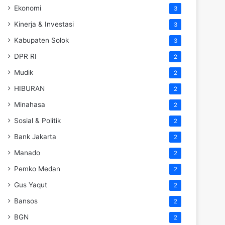
Ekonomi
3
Kinerja & Investasi
3
Kabupaten Solok
3
DPR RI
2
Mudik
2
HIBURAN
2
Minahasa
2
Sosial & Politik
2
Bank Jakarta
2
Manado
2
Pemko Medan
2
Gus Yaqut
2
Bansos
2
BGN
2