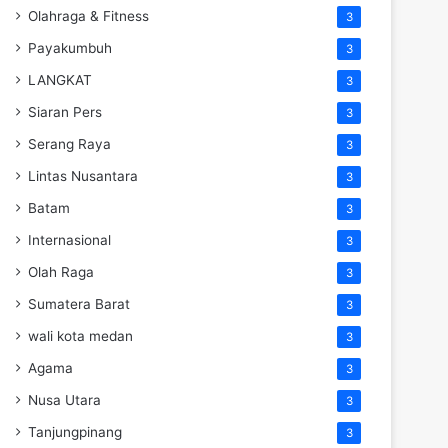
Olahraga & Fitness
3
Payakumbuh
3
LANGKAT
3
Siaran Pers
3
Serang Raya
3
Lintas Nusantara
3
Batam
3
Internasional
3
Olah Raga
3
Sumatera Barat
3
wali kota medan
3
Agama
3
Nusa Utara
3
Tanjungpinang
3