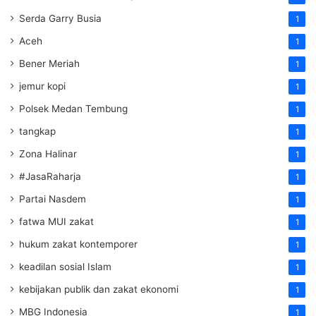
Serda Garry Busia
1
Aceh
1
Bener Meriah
1
jemur kopi
1
Polsek Medan Tembung
1
tangkap
1
Zona Halinar
1
#JasaRaharja
1
Partai Nasdem
1
fatwa MUI zakat
1
hukum zakat kontemporer
1
keadilan sosial Islam
1
kebijakan publik dan zakat ekonomi
1
MBG Indonesia
1