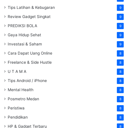
Tips Latihan & Kebugaran
9
Review Gadget Singkat
9
PREDIKSI BOLA
9
Gaya Hidup Sehat
9
Investasi & Saham
9
Cara Dapat Uang Online
8
Freelance & Side Hustle
8
U T A M A
8
Tips Android / iPhone
8
Mental Health
8
Posmetro Medan
8
Peristiwa
8
Pendidikan
8
HP & Gadget Terbaru
8