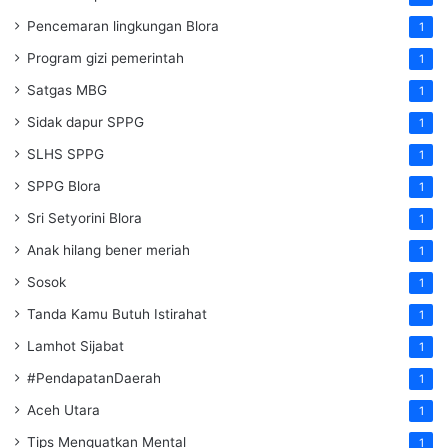
Pencemaran lingkungan Blora
1
Program gizi pemerintah
1
Satgas MBG
1
Sidak dapur SPPG
1
SLHS SPPG
1
SPPG Blora
1
Sri Setyorini Blora
1
Anak hilang bener meriah
1
Sosok
1
Tanda Kamu Butuh Istirahat
1
Lamhot Sijabat
1
#PendapatanDaerah
1
Aceh Utara
1
Tips Menguatkan Mental
1