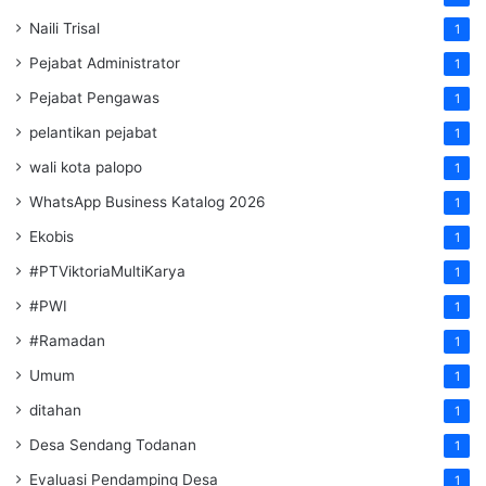
Naili Trisal
1
Pejabat Administrator
1
Pejabat Pengawas
1
pelantikan pejabat
1
wali kota palopo
1
WhatsApp Business Katalog 2026
1
Ekobis
1
#PTViktoriaMultiKarya
1
#PWI
1
#Ramadan
1
Umum
1
ditahan
1
Desa Sendang Todanan
1
Evaluasi Pendamping Desa
1