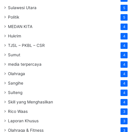
Sulawesi Utara
5
Politik
5
MEDAN KITA
4
Hukrim
4
TJSL – PKBL – CSR
4
Sumut
4
media terpercaya
4
Olahraga
4
Sangihe
4
Sulteng
4
Skill yang Menghasilkan
4
Rico Waas
3
Laporan Khusus
3
Olahraga & Fitness
3