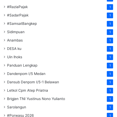
#RaziaPajak
1
#SadarPajak
1
#SamsatBangkep
1
Sidimpuan
1
Anambas
1
DESA ku
1
Uin lhoks
1
Panduan Lengkap
1
Dandenpom I/5 Medan
1
Dansub Denpom I/5-1 Belawan
1
Letkol Cpm Atep Priatna
1
Brigjen TNI Yustinus Nono Yulianto
1
Sarolangun
1
#Porwasu 2026
1