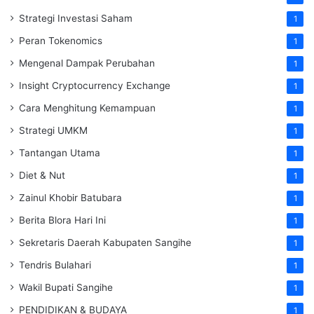
Strategi Investasi Saham
1
Peran Tokenomics
1
Mengenal Dampak Perubahan
1
Insight Cryptocurrency Exchange
1
Cara Menghitung Kemampuan
1
Strategi UMKM
1
Tantangan Utama
1
Diet & Nut
1
Zainul Khobir Batubara
1
Berita Blora Hari Ini
1
Sekretaris Daerah Kabupaten Sangihe
1
Tendris Bulahari
1
Wakil Bupati Sangihe
1
PENDIDIKAN & BUDAYA
1