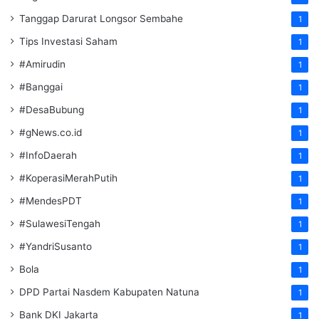
Tanggap Darurat Longsor Sembahe
1
Tips Investasi Saham
1
#Amirudin
1
#Banggai
1
#DesaBubung
1
#gNews.co.id
1
#InfoDaerah
1
#KoperasiMerahPutih
1
#MendesPDT
1
#SulawesiTengah
1
#YandriSusanto
1
Bola
1
DPD Partai Nasdem Kabupaten Natuna
1
Bank DKI Jakarta
1