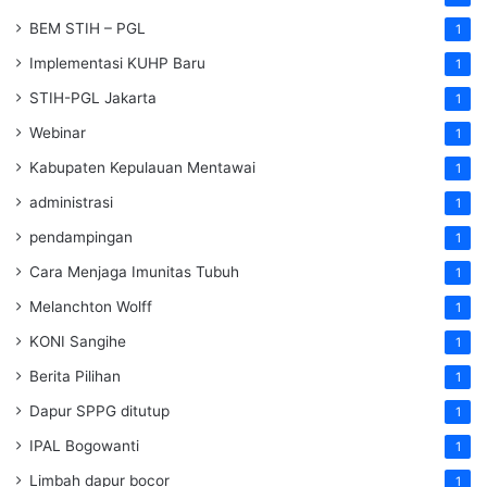
BEM STIH – PGL
1
Implementasi KUHP Baru
1
STIH-PGL Jakarta
1
Webinar
1
Kabupaten Kepulauan Mentawai
1
administrasi
1
pendampingan
1
Cara Menjaga Imunitas Tubuh
1
Melanchton Wolff
1
KONI Sangihe
1
Berita Pilihan
1
Dapur SPPG ditutup
1
IPAL Bogowanti
1
Limbah dapur bocor
1