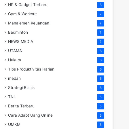
HP & Gadget Terbaru
8
Gym & Workout
7
Manajemen Keuangan
7
Badminton
7
NEWS MEDIA
7
UTAMA
6
Hukum
6
Tips Produktivitas Harian
6
medan
6
Strategi Bisnis
6
TNI
5
Berita Terbaru
5
Cara Adapt Uang Online
5
UMKM
5