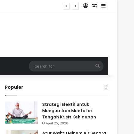
Log In
Random Article
Sidebar
Search
for
Populer
Strategi Efektif untuk
Menguatkan Mental di
Tengah Krisis Kehidupan
April 25, 2026
Atur Waktu Minum Air Secara