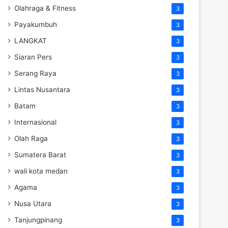
Olahraga & Fitness
3
Payakumbuh
3
LANGKAT
3
Siaran Pers
3
Serang Raya
3
Lintas Nusantara
3
Batam
3
Internasional
3
Olah Raga
3
Sumatera Barat
3
wali kota medan
3
Agama
3
Nusa Utara
3
Tanjungpinang
3