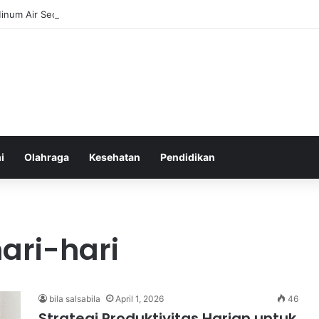
inum Air Secara Teratur untuk Gaya Hidup Sehat Sepanjang Hari
i
Olahraga
Kesehatan
Pendidikan
ari-hari
bila salsabila
April 1, 2026
46
Strategi Produktivitas Harian untuk