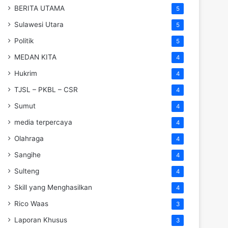
BERITA UTAMA
5
Sulawesi Utara
5
Politik
5
MEDAN KITA
4
Hukrim
4
TJSL – PKBL – CSR
4
Sumut
4
media terpercaya
4
Olahraga
4
Sangihe
4
Sulteng
4
Skill yang Menghasilkan
4
Rico Waas
3
Laporan Khusus
3