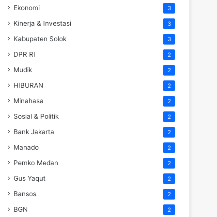
Ekonomi
3
Kinerja & Investasi
3
Kabupaten Solok
3
DPR RI
2
Mudik
2
HIBURAN
2
Minahasa
2
Sosial & Politik
2
Bank Jakarta
2
Manado
2
Pemko Medan
2
Gus Yaqut
2
Bansos
2
BGN
2