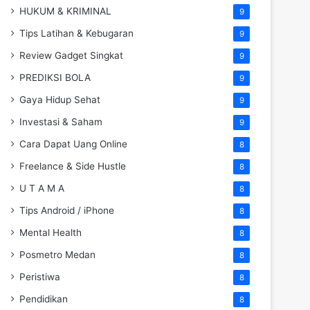
HUKUM & KRIMINAL
9
Tips Latihan & Kebugaran
9
Review Gadget Singkat
9
PREDIKSI BOLA
9
Gaya Hidup Sehat
9
Investasi & Saham
9
Cara Dapat Uang Online
8
Freelance & Side Hustle
8
U T A M A
8
Tips Android / iPhone
8
Mental Health
8
Posmetro Medan
8
Peristiwa
8
Pendidikan
8