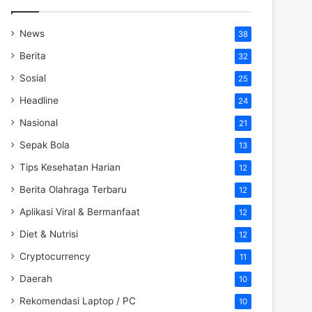
News
38
Berita
32
Sosial
25
Headline
24
Nasional
21
Sepak Bola
13
Tips Kesehatan Harian
12
Berita Olahraga Terbaru
12
Aplikasi Viral & Bermanfaat
12
Diet & Nutrisi
12
Cryptocurrency
11
Daerah
10
Rekomendasi Laptop / PC
10