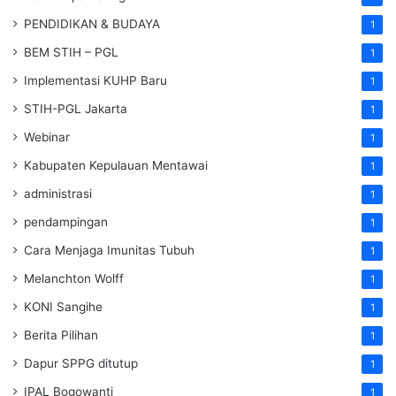
PENDIDIKAN & BUDAYA
1
BEM STIH – PGL
1
Implementasi KUHP Baru
1
STIH-PGL Jakarta
1
Webinar
1
Kabupaten Kepulauan Mentawai
1
administrasi
1
pendampingan
1
Cara Menjaga Imunitas Tubuh
1
Melanchton Wolff
1
KONI Sangihe
1
Berita Pilihan
1
Dapur SPPG ditutup
1
IPAL Bogowanti
1