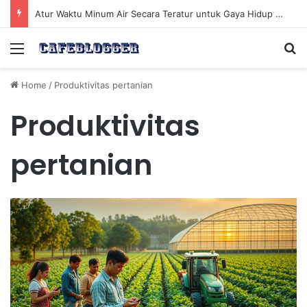
Atur Waktu Minum Air Secara Teratur untuk Gaya Hidup Sehat Sepanjang Hari
Menu
Se
Home
/
Produktivitas pertanian
Produktivitas
pertanian