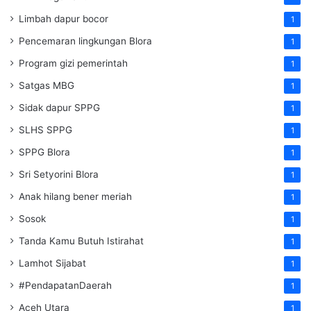
Limbah dapur bocor
1
Pencemaran lingkungan Blora
1
Program gizi pemerintah
1
Satgas MBG
1
Sidak dapur SPPG
1
SLHS SPPG
1
SPPG Blora
1
Sri Setyorini Blora
1
Anak hilang bener meriah
1
Sosok
1
Tanda Kamu Butuh Istirahat
1
Lamhot Sijabat
1
#PendapatanDaerah
1
Aceh Utara
1