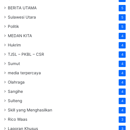
BERITA UTAMA
5
Sulawesi Utara
5
Politik
5
MEDAN KITA
4
Hukrim
4
TJSL – PKBL – CSR
4
Sumut
4
media terpercaya
4
Olahraga
4
Sangihe
4
Sulteng
4
Skill yang Menghasilkan
4
Rico Waas
3
Laporan Khusus
3