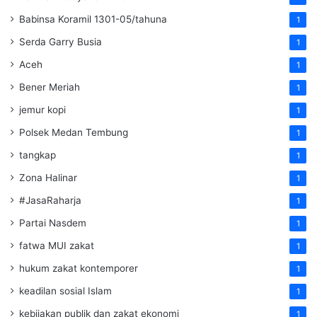
Babinsa Koramil 1301-05/tahuna
1
Serda Garry Busia
1
Aceh
1
Bener Meriah
1
jemur kopi
1
Polsek Medan Tembung
1
tangkap
1
Zona Halinar
1
#JasaRaharja
1
Partai Nasdem
1
fatwa MUI zakat
1
hukum zakat kontemporer
1
keadilan sosial Islam
1
kebijakan publik dan zakat ekonomi
1