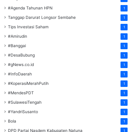
#Agenda Tahunan HPN
1
Tanggap Darurat Longsor Sembahe
1
Tips Investasi Saham
1
#Amirudin
1
#Banggai
1
#DesaBubung
1
#gNews.co.id
1
#InfoDaerah
1
#KoperasiMerahPutih
1
#MendesPDT
1
#SulawesiTengah
1
#YandriSusanto
1
Bola
1
DPD Partai Nasdem Kabupaten Natuna
1