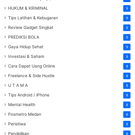
HUKUM & KRIMINAL
9
Tips Latihan & Kebugaran
9
Review Gadget Singkat
9
PREDIKSI BOLA
9
Gaya Hidup Sehat
9
Investasi & Saham
9
Cara Dapat Uang Online
8
Freelance & Side Hustle
8
U T A M A
8
Tips Android / iPhone
8
Mental Health
8
Posmetro Medan
8
Peristiwa
8
Pendidikan
8