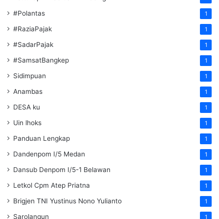
#Polantas
1
#RaziaPajak
1
#SadarPajak
1
#SamsatBangkep
1
Sidimpuan
1
Anambas
1
DESA ku
1
Uin lhoks
1
Panduan Lengkap
1
Dandenpom I/5 Medan
1
Dansub Denpom I/5-1 Belawan
1
Letkol Cpm Atep Priatna
1
Brigjen TNI Yustinus Nono Yulianto
1
Sarolangun
1