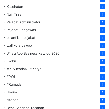
Kesehatan
1
Naili Trisal
1
Pejabat Administrator
1
Pejabat Pengawas
1
pelantikan pejabat
1
wali kota palopo
1
WhatsApp Business Katalog 2026
1
Ekobis
1
#PTViktoriaMultiKarya
1
#PWI
1
#Ramadan
1
Umum
1
ditahan
1
Desa Sendang Todanan
1