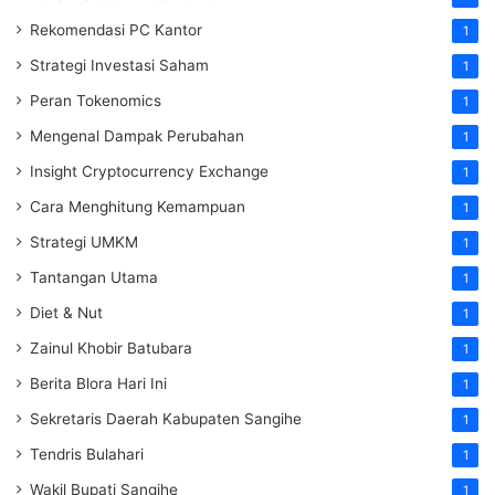
Rekomendasi PC Kantor
1
Strategi Investasi Saham
1
Peran Tokenomics
1
Mengenal Dampak Perubahan
1
Insight Cryptocurrency Exchange
1
Cara Menghitung Kemampuan
1
Strategi UMKM
1
Tantangan Utama
1
Diet & Nut
1
Zainul Khobir Batubara
1
Berita Blora Hari Ini
1
Sekretaris Daerah Kabupaten Sangihe
1
Tendris Bulahari
1
Wakil Bupati Sangihe
1