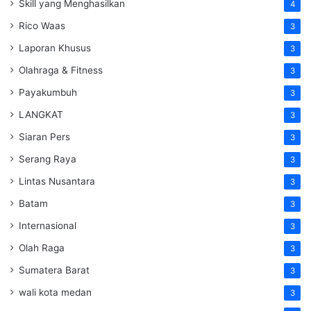
Skill yang Menghasilkan
4
Rico Waas
3
Laporan Khusus
3
Olahraga & Fitness
3
Payakumbuh
3
LANGKAT
3
Siaran Pers
3
Serang Raya
3
Lintas Nusantara
3
Batam
3
Internasional
3
Olah Raga
3
Sumatera Barat
3
wali kota medan
3