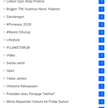
Letkol Cpm Atep Priatna
1
Brigjen TNI Yustinus Nono Yulianto
1
Sarolangun
1
#Porwasu 2026
1
#Resmi Ditutup
1
Lifestyle
1
PUJAKETARUB
1
Video
1
Serba-serbi
1
Opini
1
'Haba Jamen
1
Orkestra Kekuasaan
1
Presiden atau Penjaga Takhta?
1
Minta Kepastian Hukum ke Polda Sumut
1