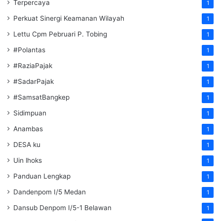
Terpercaya
1
Perkuat Sinergi Keamanan Wilayah
1
Lettu Cpm Pebruari P. Tobing
1
#Polantas
1
#RaziaPajak
1
#SadarPajak
1
#SamsatBangkep
1
Sidimpuan
1
Anambas
1
DESA ku
1
Uin lhoks
1
Panduan Lengkap
1
Dandenpom I/5 Medan
1
Dansub Denpom I/5-1 Belawan
1