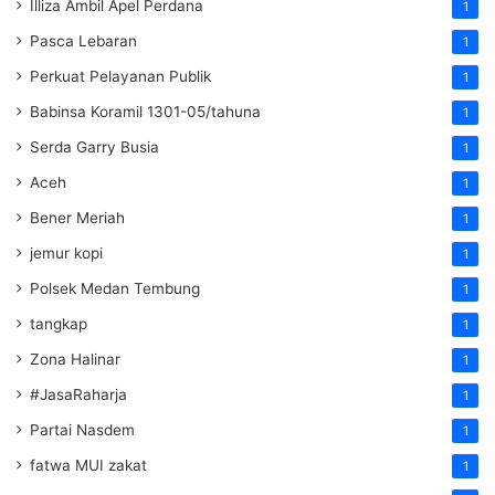
Illiza Ambil Apel Perdana
1
Pasca Lebaran
1
Perkuat Pelayanan Publik
1
Babinsa Koramil 1301-05/tahuna
1
Serda Garry Busia
1
Aceh
1
Bener Meriah
1
jemur kopi
1
Polsek Medan Tembung
1
tangkap
1
Zona Halinar
1
#JasaRaharja
1
Partai Nasdem
1
fatwa MUI zakat
1