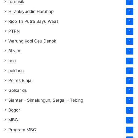
forensik
1
H. Zakiyuddin Harahap
1
Rico Tri Putra Bayu Waas
1
PTPN
1
Warung Kopi Ceu Denok
1
BINJAI
1
brio
1
poldasu
1
Polres Binjai
1
Golkar ds
1
Siantar – Simalungun, Sergai – Tebing
1
Bogor
1
MBG
1
Program MBG
1