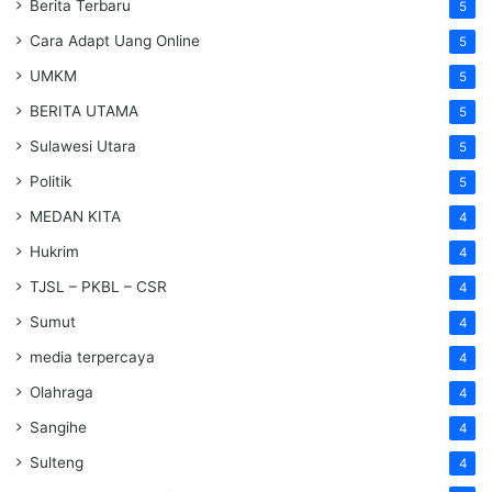
Berita Terbaru
5
Cara Adapt Uang Online
5
UMKM
5
BERITA UTAMA
5
Sulawesi Utara
5
Politik
5
MEDAN KITA
4
Hukrim
4
TJSL – PKBL – CSR
4
Sumut
4
media terpercaya
4
Olahraga
4
Sangihe
4
Sulteng
4