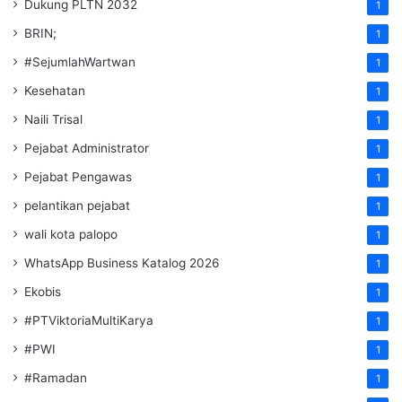
Dukung PLTN 2032
1
BRIN;
1
#SejumlahWartwan
1
Kesehatan
1
Naili Trisal
1
Pejabat Administrator
1
Pejabat Pengawas
1
pelantikan pejabat
1
wali kota palopo
1
WhatsApp Business Katalog 2026
1
Ekobis
1
#PTViktoriaMultiKarya
1
#PWI
1
#Ramadan
1