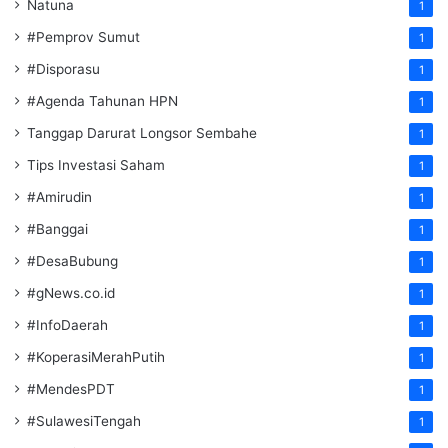
Natuna
1
#Pemprov Sumut
1
#Disporasu
1
#Agenda Tahunan HPN
1
Tanggap Darurat Longsor Sembahe
1
Tips Investasi Saham
1
#Amirudin
1
#Banggai
1
#DesaBubung
1
#gNews.co.id
1
#InfoDaerah
1
#KoperasiMerahPutih
1
#MendesPDT
1
#SulawesiTengah
1