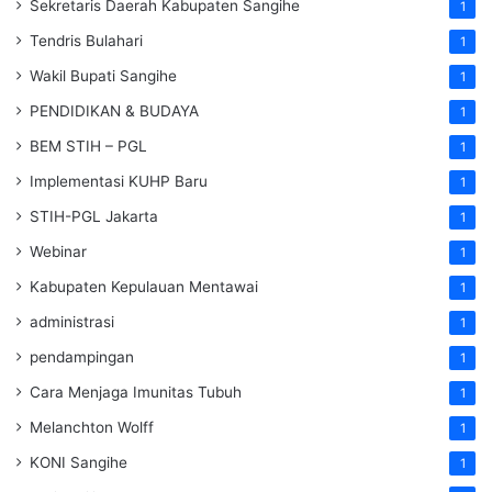
Sekretaris Daerah Kabupaten Sangihe
1
Tendris Bulahari
1
Wakil Bupati Sangihe
1
PENDIDIKAN & BUDAYA
1
BEM STIH – PGL
1
Implementasi KUHP Baru
1
STIH-PGL Jakarta
1
Webinar
1
Kabupaten Kepulauan Mentawai
1
administrasi
1
pendampingan
1
Cara Menjaga Imunitas Tubuh
1
Melanchton Wolff
1
KONI Sangihe
1