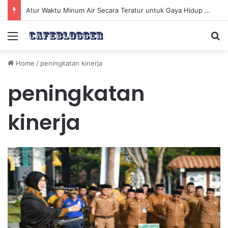
Pilih Makanan Harian yang Efektif Menjaga Energi Tubuh Secara Konsisten
Menu
Se
Home
/
peningkatan kinerja
peningkatan
kinerja