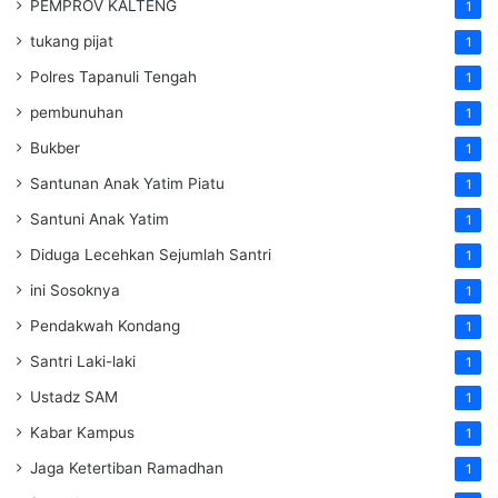
PEMPROV KALTENG
1
tukang pijat
1
Polres Tapanuli Tengah
1
pembunuhan
1
Bukber
1
Santunan Anak Yatim Piatu
1
Santuni Anak Yatim
1
Diduga Lecehkan Sejumlah Santri
1
ini Sosoknya
1
Pendakwah Kondang
1
Santri Laki-laki
1
Ustadz SAM
1
Kabar Kampus
1
Jaga Ketertiban Ramadhan
1