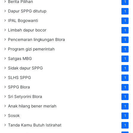
Berita Pilihan
1
Dapur SPPG ditutup
1
IPAL Bogowanti
1
Limbah dapur bocor
1
Pencemaran lingkungan Blora
1
Program gizi pemerintah
1
Satgas MBG
1
Sidak dapur SPPG
1
SLHS SPPG
1
SPPG Blora
1
Sri Setyorini Blora
1
Anak hilang bener meriah
1
Sosok
1
Tanda Kamu Butuh Istirahat
1