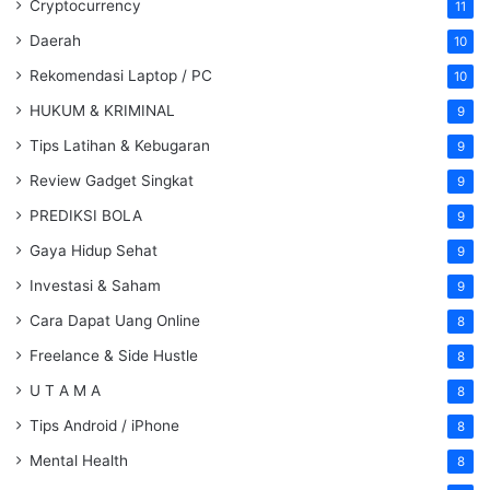
Cryptocurrency
11
Daerah
10
Rekomendasi Laptop / PC
10
HUKUM & KRIMINAL
9
Tips Latihan & Kebugaran
9
Review Gadget Singkat
9
PREDIKSI BOLA
9
Gaya Hidup Sehat
9
Investasi & Saham
9
Cara Dapat Uang Online
8
Freelance & Side Hustle
8
U T A M A
8
Tips Android / iPhone
8
Mental Health
8