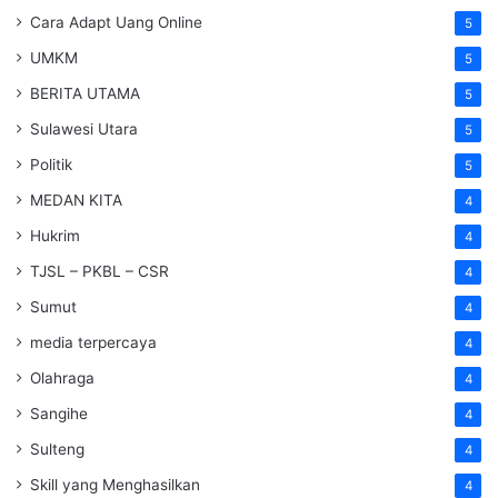
Cara Adapt Uang Online
5
UMKM
5
BERITA UTAMA
5
Sulawesi Utara
5
Politik
5
MEDAN KITA
4
Hukrim
4
TJSL – PKBL – CSR
4
Sumut
4
media terpercaya
4
Olahraga
4
Sangihe
4
Sulteng
4
Skill yang Menghasilkan
4