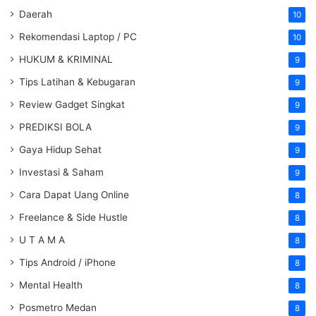
Daerah
10
Rekomendasi Laptop / PC
10
HUKUM & KRIMINAL
9
Tips Latihan & Kebugaran
9
Review Gadget Singkat
9
PREDIKSI BOLA
9
Gaya Hidup Sehat
9
Investasi & Saham
9
Cara Dapat Uang Online
8
Freelance & Side Hustle
8
U T A M A
8
Tips Android / iPhone
8
Mental Health
8
Posmetro Medan
8