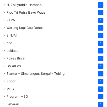
H. Zakiyuddin Harahap
1
Rico Tri Putra Bayu Waas
1
PTPN
1
Warung Kopi Ceu Denok
1
BINJAI
1
brio
1
poldasu
1
Polres Binjai
1
Golkar ds
1
Siantar – Simalungun, Sergai – Tebing
1
Bogor
1
MBG
1
Program MBG
1
Lebaran
1