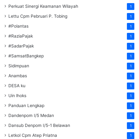
Perkuat Sinergi Keamanan Wilayah
1
Lettu Cpm Pebruari P. Tobing
1
#Polantas
1
#RaziaPajak
1
#SadarPajak
1
#SamsatBangkep
1
Sidimpuan
1
Anambas
1
DESA ku
1
Uin lhoks
1
Panduan Lengkap
1
Dandenpom I/5 Medan
1
Dansub Denpom I/5-1 Belawan
1
Letkol Cpm Atep Priatna
1