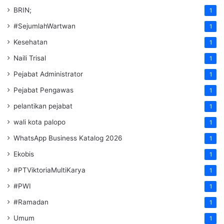
BRIN;
1
#SejumlahWartwan
1
Kesehatan
1
Naili Trisal
1
Pejabat Administrator
1
Pejabat Pengawas
1
pelantikan pejabat
1
wali kota palopo
1
WhatsApp Business Katalog 2026
1
Ekobis
1
#PTViktoriaMultiKarya
1
#PWI
1
#Ramadan
1
Umum
1