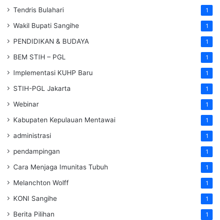
Tendris Bulahari
1
Wakil Bupati Sangihe
1
PENDIDIKAN & BUDAYA
1
BEM STIH – PGL
1
Implementasi KUHP Baru
1
STIH-PGL Jakarta
1
Webinar
1
Kabupaten Kepulauan Mentawai
1
administrasi
1
pendampingan
1
Cara Menjaga Imunitas Tubuh
1
Melanchton Wolff
1
KONI Sangihe
1
Berita Pilihan
1