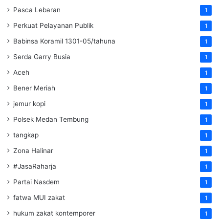
Pasca Lebaran
1
Perkuat Pelayanan Publik
1
Babinsa Koramil 1301-05/tahuna
1
Serda Garry Busia
1
Aceh
1
Bener Meriah
1
jemur kopi
1
Polsek Medan Tembung
1
tangkap
1
Zona Halinar
1
#JasaRaharja
1
Partai Nasdem
1
fatwa MUI zakat
1
hukum zakat kontemporer
1