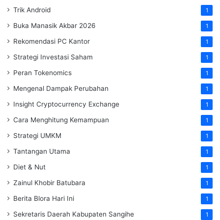
Trik Android
1
Buka Manasik Akbar 2026
1
Rekomendasi PC Kantor
1
Strategi Investasi Saham
1
Peran Tokenomics
1
Mengenal Dampak Perubahan
1
Insight Cryptocurrency Exchange
1
Cara Menghitung Kemampuan
1
Strategi UMKM
1
Tantangan Utama
1
Diet & Nut
1
Zainul Khobir Batubara
1
Berita Blora Hari Ini
1
Sekretaris Daerah Kabupaten Sangihe
1