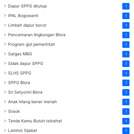
Dapur SPPG ditutup
1
IPAL Bogowanti
1
Limbah dapur bocor
1
Pencemaran lingkungan Blora
1
Program gizi pemerintah
1
Satgas MBG
1
Sidak dapur SPPG
1
SLHS SPPG
1
SPPG Blora
1
Sri Setyorini Blora
1
Anak hilang bener meriah
1
Sosok
1
Tanda Kamu Butuh Istirahat
1
Lamhot Sijabat
1