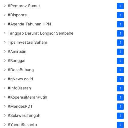
#Pemprov Sumut
1
#Disporasu
1
#Agenda Tahunan HPN
1
Tanggap Darurat Longsor Sembahe
1
Tips Investasi Saham
1
#Amirudin
1
#Banggai
1
#DesaBubung
1
#gNews.co.id
1
#InfoDaerah
1
#KoperasiMerahPutih
1
#MendesPDT
1
#SulawesiTengah
1
#YandriSusanto
1