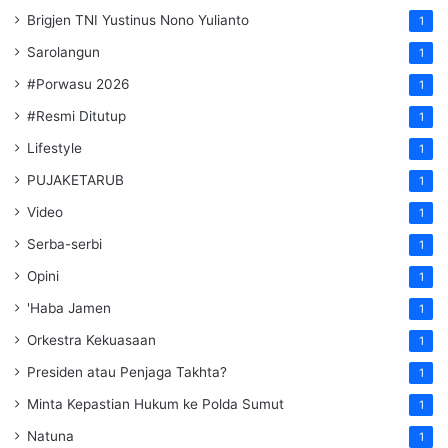
Brigjen TNI Yustinus Nono Yulianto
1
Sarolangun
1
#Porwasu 2026
1
#Resmi Ditutup
1
Lifestyle
1
PUJAKETARUB
1
Video
1
Serba-serbi
1
Opini
1
'Haba Jamen
1
Orkestra Kekuasaan
1
Presiden atau Penjaga Takhta?
1
Minta Kepastian Hukum ke Polda Sumut
1
Natuna
1