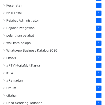
Kesehatan
1
Naili Trisal
1
Pejabat Administrator
1
Pejabat Pengawas
1
pelantikan pejabat
1
wali kota palopo
1
WhatsApp Business Katalog 2026
1
Ekobis
1
#PTViktoriaMultiKarya
1
#PWI
1
#Ramadan
1
Umum
1
ditahan
1
Desa Sendang Todanan
1