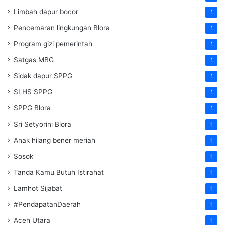
Limbah dapur bocor
1
Pencemaran lingkungan Blora
1
Program gizi pemerintah
1
Satgas MBG
1
Sidak dapur SPPG
1
SLHS SPPG
1
SPPG Blora
1
Sri Setyorini Blora
1
Anak hilang bener meriah
1
Sosok
1
Tanda Kamu Butuh Istirahat
1
Lamhot Sijabat
1
#PendapatanDaerah
1
Aceh Utara
1