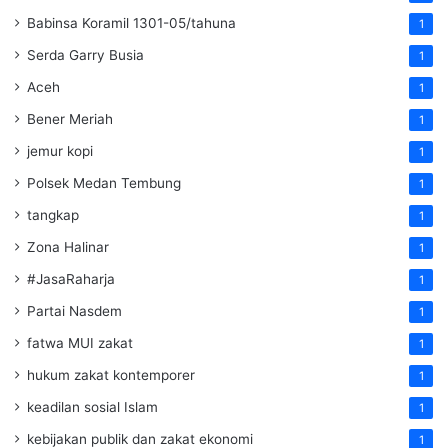
Babinsa Koramil 1301-05/tahuna
1
Serda Garry Busia
1
Aceh
1
Bener Meriah
1
jemur kopi
1
Polsek Medan Tembung
1
tangkap
1
Zona Halinar
1
#JasaRaharja
1
Partai Nasdem
1
fatwa MUI zakat
1
hukum zakat kontemporer
1
keadilan sosial Islam
1
kebijakan publik dan zakat ekonomi
1