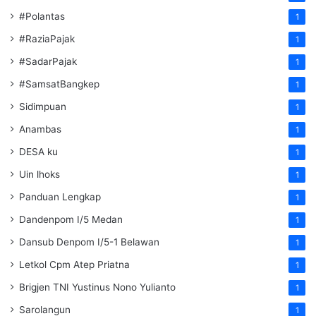
#Polantas
1
#RaziaPajak
1
#SadarPajak
1
#SamsatBangkep
1
Sidimpuan
1
Anambas
1
DESA ku
1
Uin lhoks
1
Panduan Lengkap
1
Dandenpom I/5 Medan
1
Dansub Denpom I/5-1 Belawan
1
Letkol Cpm Atep Priatna
1
Brigjen TNI Yustinus Nono Yulianto
1
Sarolangun
1