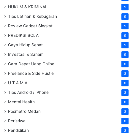
HUKUM & KRIMINAL
9
Tips Latihan & Kebugaran
9
Review Gadget Singkat
9
PREDIKSI BOLA
9
Gaya Hidup Sehat
9
Investasi & Saham
9
Cara Dapat Uang Online
8
Freelance & Side Hustle
8
U T A M A
8
Tips Android / iPhone
8
Mental Health
8
Posmetro Medan
8
Peristiwa
8
Pendidikan
8