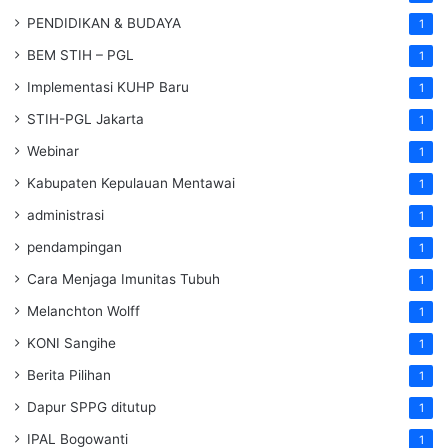
PENDIDIKAN & BUDAYA
1
BEM STIH – PGL
1
Implementasi KUHP Baru
1
STIH-PGL Jakarta
1
Webinar
1
Kabupaten Kepulauan Mentawai
1
administrasi
1
pendampingan
1
Cara Menjaga Imunitas Tubuh
1
Melanchton Wolff
1
KONI Sangihe
1
Berita Pilihan
1
Dapur SPPG ditutup
1
IPAL Bogowanti
1