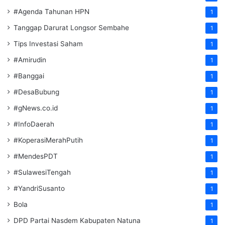
#Agenda Tahunan HPN
1
Tanggap Darurat Longsor Sembahe
1
Tips Investasi Saham
1
#Amirudin
1
#Banggai
1
#DesaBubung
1
#gNews.co.id
1
#InfoDaerah
1
#KoperasiMerahPutih
1
#MendesPDT
1
#SulawesiTengah
1
#YandriSusanto
1
Bola
1
DPD Partai Nasdem Kabupaten Natuna
1