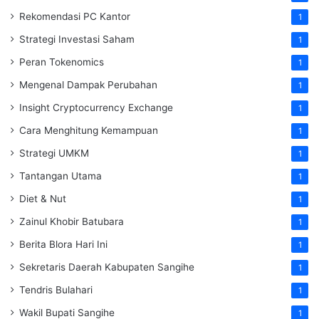
Rekomendasi PC Kantor
1
Strategi Investasi Saham
1
Peran Tokenomics
1
Mengenal Dampak Perubahan
1
Insight Cryptocurrency Exchange
1
Cara Menghitung Kemampuan
1
Strategi UMKM
1
Tantangan Utama
1
Diet & Nut
1
Zainul Khobir Batubara
1
Berita Blora Hari Ini
1
Sekretaris Daerah Kabupaten Sangihe
1
Tendris Bulahari
1
Wakil Bupati Sangihe
1