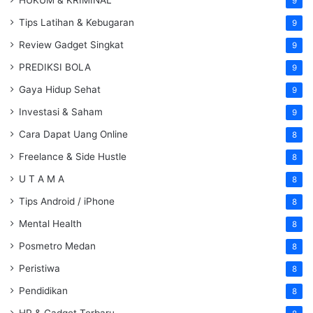
HUKUM & KRIMINAL
9
Tips Latihan & Kebugaran
9
Review Gadget Singkat
9
PREDIKSI BOLA
9
Gaya Hidup Sehat
9
Investasi & Saham
9
Cara Dapat Uang Online
8
Freelance & Side Hustle
8
U T A M A
8
Tips Android / iPhone
8
Mental Health
8
Posmetro Medan
8
Peristiwa
8
Pendidikan
8