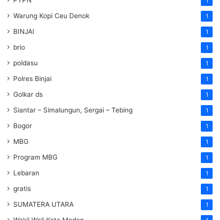
PTPN
1
Warung Kopi Ceu Denok
1
BINJAI
1
brio
1
poldasu
1
Polres Binjai
1
Golkar ds
1
Siantar – Simalungun, Sergai – Tebing
1
Bogor
1
MBG
1
Program MBG
1
Lebaran
1
gratis
1
SUMATERA UTARA
1