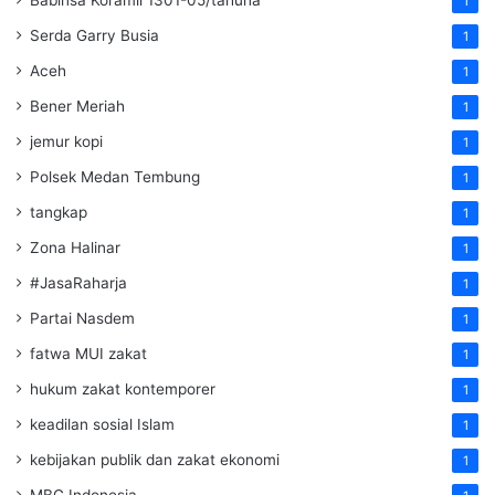
Babinsa Koramil 1301-05/tahuna
1
Serda Garry Busia
1
Aceh
1
Bener Meriah
1
jemur kopi
1
Polsek Medan Tembung
1
tangkap
1
Zona Halinar
1
#JasaRaharja
1
Partai Nasdem
1
fatwa MUI zakat
1
hukum zakat kontemporer
1
keadilan sosial Islam
1
kebijakan publik dan zakat ekonomi
1