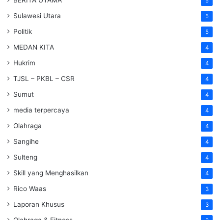
BERITA UTAMA
5
Sulawesi Utara
5
Politik
5
MEDAN KITA
4
Hukrim
4
TJSL – PKBL – CSR
4
Sumut
4
media terpercaya
4
Olahraga
4
Sangihe
4
Sulteng
4
Skill yang Menghasilkan
4
Rico Waas
3
Laporan Khusus
3