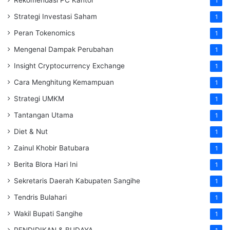
Rekomendasi PC Kantor
1
Strategi Investasi Saham
1
Peran Tokenomics
1
Mengenal Dampak Perubahan
1
Insight Cryptocurrency Exchange
1
Cara Menghitung Kemampuan
1
Strategi UMKM
1
Tantangan Utama
1
Diet & Nut
1
Zainul Khobir Batubara
1
Berita Blora Hari Ini
1
Sekretaris Daerah Kabupaten Sangihe
1
Tendris Bulahari
1
Wakil Bupati Sangihe
1