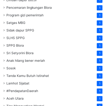
Limbah dapur bocor
1
Pencemaran lingkungan Blora
1
Program gizi pemerintah
1
Satgas MBG
1
Sidak dapur SPPG
1
SLHS SPPG
1
SPPG Blora
1
Sri Setyorini Blora
1
Anak hilang bener meriah
1
Sosok
1
Tanda Kamu Butuh Istirahat
1
Lamhot Sijabat
1
#PendapatanDaerah
1
Aceh Utara
1