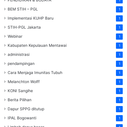
PENDIDIKAN & BUDAYA
1
BEM STIH – PGL
1
Implementasi KUHP Baru
1
STIH-PGL Jakarta
1
Webinar
1
Kabupaten Kepulauan Mentawai
1
administrasi
1
pendampingan
1
Cara Menjaga Imunitas Tubuh
1
Melanchton Wolff
1
KONI Sangihe
1
Berita Pilihan
1
Dapur SPPG ditutup
1
IPAL Bogowanti
1