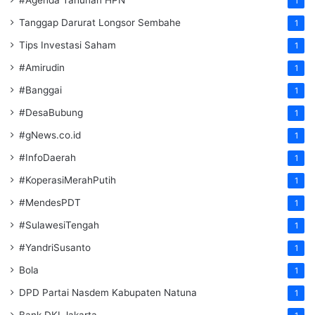
#Agenda Tahunan HPN
1
Tanggap Darurat Longsor Sembahe
1
Tips Investasi Saham
1
#Amirudin
1
#Banggai
1
#DesaBubung
1
#gNews.co.id
1
#InfoDaerah
1
#KoperasiMerahPutih
1
#MendesPDT
1
#SulawesiTengah
1
#YandriSusanto
1
Bola
1
DPD Partai Nasdem Kabupaten Natuna
1