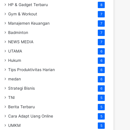
HP & Gadget Terbaru
8
Gym & Workout
7
Manajemen Keuangan
7
Badminton
7
NEWS MEDIA
7
UTAMA
6
Hukum
6
Tips Produktivitas Harian
6
medan
6
Strategi Bisnis
6
TNI
5
Berita Terbaru
5
Cara Adapt Uang Online
5
UMKM
5