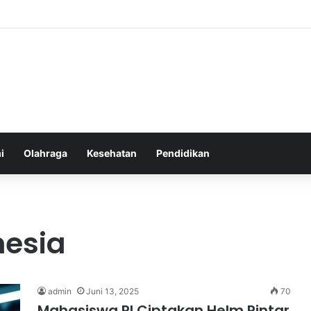
i
Olahraga
Kesehatan
Pendidikan
esia
admin
Juni 13, 2025
70
Mahasiswa RI Ciptakan Helm Pintar