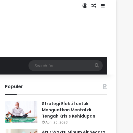
Log In
Random Article
Sidebar
Search
for
Populer
Strategi Efektif untuk
Menguatkan Mental di
Tengah Krisis Kehidupan
April 25, 2026
Atur Waktu Minum Air Secara