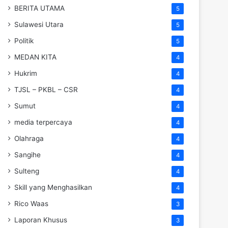
BERITA UTAMA
5
Sulawesi Utara
5
Politik
5
MEDAN KITA
4
Hukrim
4
TJSL – PKBL – CSR
4
Sumut
4
media terpercaya
4
Olahraga
4
Sangihe
4
Sulteng
4
Skill yang Menghasilkan
4
Rico Waas
3
Laporan Khusus
3