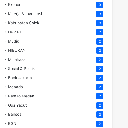
Ekonomi
3
Kinerja & Investasi
3
Kabupaten Solok
3
DPR RI
2
Mudik
2
HIBURAN
2
Minahasa
2
Sosial & Politik
2
Bank Jakarta
2
Manado
2
Pemko Medan
2
Gus Yaqut
2
Bansos
2
BGN
2