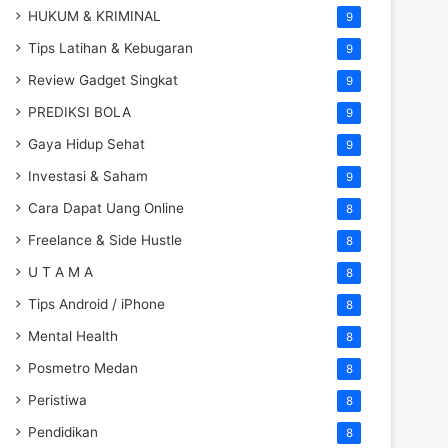
HUKUM & KRIMINAL
9
Tips Latihan & Kebugaran
9
Review Gadget Singkat
9
PREDIKSI BOLA
9
Gaya Hidup Sehat
9
Investasi & Saham
9
Cara Dapat Uang Online
8
Freelance & Side Hustle
8
U T A M A
8
Tips Android / iPhone
8
Mental Health
8
Posmetro Medan
8
Peristiwa
8
Pendidikan
8