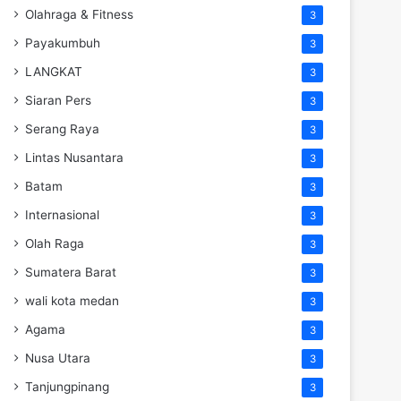
Olahraga & Fitness
3
Payakumbuh
3
LANGKAT
3
Siaran Pers
3
Serang Raya
3
Lintas Nusantara
3
Batam
3
Internasional
3
Olah Raga
3
Sumatera Barat
3
wali kota medan
3
Agama
3
Nusa Utara
3
Tanjungpinang
3