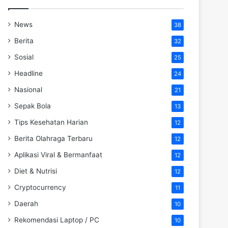
News
38
Berita
32
Sosial
25
Headline
24
Nasional
21
Sepak Bola
13
Tips Kesehatan Harian
12
Berita Olahraga Terbaru
12
Aplikasi Viral & Bermanfaat
12
Diet & Nutrisi
12
Cryptocurrency
11
Daerah
10
Rekomendasi Laptop / PC
10