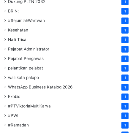
Dukung PLTN 2032
1
BRIN;
1
#SejumlahWartwan
1
Kesehatan
1
Naili Trisal
1
Pejabat Administrator
1
Pejabat Pengawas
1
pelantikan pejabat
1
wali kota palopo
1
WhatsApp Business Katalog 2026
1
Ekobis
1
#PTViktoriaMultiKarya
1
#PWI
1
#Ramadan
1