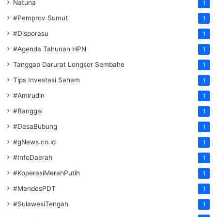
Natuna
1
#Pemprov Sumut
1
#Disporasu
1
#Agenda Tahunan HPN
1
Tanggap Darurat Longsor Sembahe
1
Tips Investasi Saham
1
#Amirudin
1
#Banggai
1
#DesaBubung
1
#gNews.co.id
1
#InfoDaerah
1
#KoperasiMerahPutih
1
#MendesPDT
1
#SulawesiTengah
1