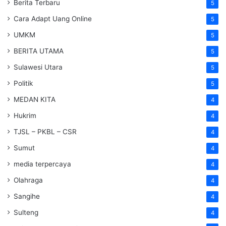
Berita Terbaru
5
Cara Adapt Uang Online
5
UMKM
5
BERITA UTAMA
5
Sulawesi Utara
5
Politik
5
MEDAN KITA
4
Hukrim
4
TJSL – PKBL – CSR
4
Sumut
4
media terpercaya
4
Olahraga
4
Sangihe
4
Sulteng
4