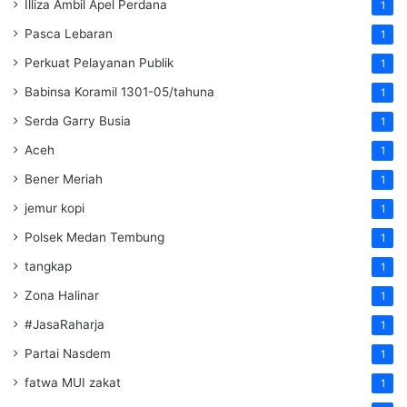
Illiza Ambil Apel Perdana
1
Pasca Lebaran
1
Perkuat Pelayanan Publik
1
Babinsa Koramil 1301-05/tahuna
1
Serda Garry Busia
1
Aceh
1
Bener Meriah
1
jemur kopi
1
Polsek Medan Tembung
1
tangkap
1
Zona Halinar
1
#JasaRaharja
1
Partai Nasdem
1
fatwa MUI zakat
1