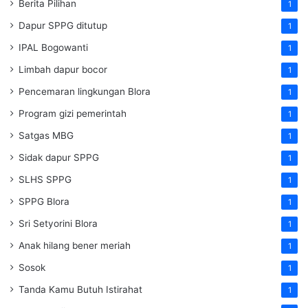
Berita Pilihan
1
Dapur SPPG ditutup
1
IPAL Bogowanti
1
Limbah dapur bocor
1
Pencemaran lingkungan Blora
1
Program gizi pemerintah
1
Satgas MBG
1
Sidak dapur SPPG
1
SLHS SPPG
1
SPPG Blora
1
Sri Setyorini Blora
1
Anak hilang bener meriah
1
Sosok
1
Tanda Kamu Butuh Istirahat
1