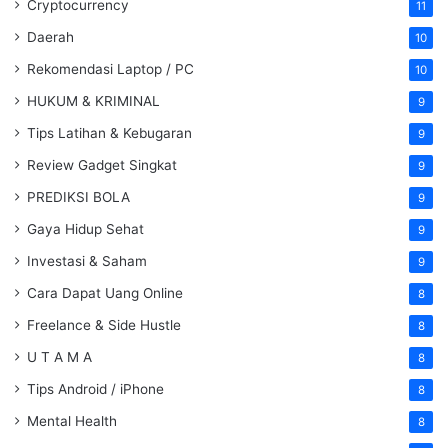
Cryptocurrency
11
Daerah
10
Rekomendasi Laptop / PC
10
HUKUM & KRIMINAL
9
Tips Latihan & Kebugaran
9
Review Gadget Singkat
9
PREDIKSI BOLA
9
Gaya Hidup Sehat
9
Investasi & Saham
9
Cara Dapat Uang Online
8
Freelance & Side Hustle
8
U T A M A
8
Tips Android / iPhone
8
Mental Health
8