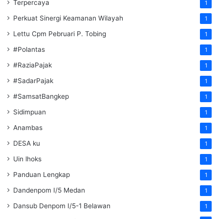
Terpercaya
1
Perkuat Sinergi Keamanan Wilayah
1
Lettu Cpm Pebruari P. Tobing
1
#Polantas
1
#RaziaPajak
1
#SadarPajak
1
#SamsatBangkep
1
Sidimpuan
1
Anambas
1
DESA ku
1
Uin lhoks
1
Panduan Lengkap
1
Dandenpom I/5 Medan
1
Dansub Denpom I/5-1 Belawan
1