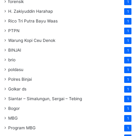
forensik
1
H. Zakiyuddin Harahap
1
Rico Tri Putra Bayu Waas
1
PTPN
1
Warung Kopi Ceu Denok
1
BINJAI
1
brio
1
poldasu
1
Polres Binjai
1
Golkar ds
1
Siantar – Simalungun, Sergai – Tebing
1
Bogor
1
MBG
1
Program MBG
1