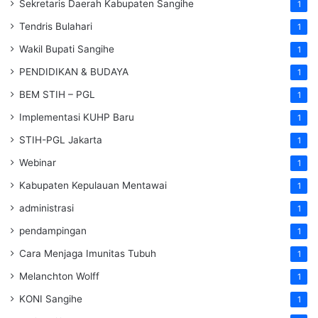
Sekretaris Daerah Kabupaten Sangihe
1
Tendris Bulahari
1
Wakil Bupati Sangihe
1
PENDIDIKAN & BUDAYA
1
BEM STIH – PGL
1
Implementasi KUHP Baru
1
STIH-PGL Jakarta
1
Webinar
1
Kabupaten Kepulauan Mentawai
1
administrasi
1
pendampingan
1
Cara Menjaga Imunitas Tubuh
1
Melanchton Wolff
1
KONI Sangihe
1