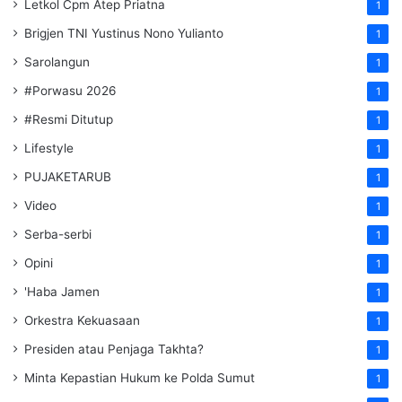
Letkol Cpm Atep Priatna
1
Brigjen TNI Yustinus Nono Yulianto
1
Sarolangun
1
#Porwasu 2026
1
#Resmi Ditutup
1
Lifestyle
1
PUJAKETARUB
1
Video
1
Serba-serbi
1
Opini
1
'Haba Jamen
1
Orkestra Kekuasaan
1
Presiden atau Penjaga Takhta?
1
Minta Kepastian Hukum ke Polda Sumut
1