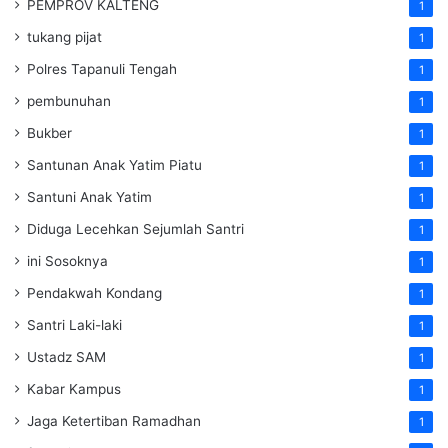
PEMPROV KALTENG
1
tukang pijat
1
Polres Tapanuli Tengah
1
pembunuhan
1
Bukber
1
Santunan Anak Yatim Piatu
1
Santuni Anak Yatim
1
Diduga Lecehkan Sejumlah Santri
1
ini Sosoknya
1
Pendakwah Kondang
1
Santri Laki-laki
1
Ustadz SAM
1
Kabar Kampus
1
Jaga Ketertiban Ramadhan
1