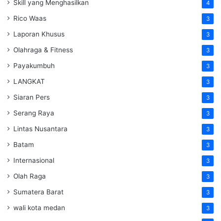
Skill yang Menghasilkan
4
Rico Waas
3
Laporan Khusus
3
Olahraga & Fitness
3
Payakumbuh
3
LANGKAT
3
Siaran Pers
3
Serang Raya
3
Lintas Nusantara
3
Batam
3
Internasional
3
Olah Raga
3
Sumatera Barat
3
wali kota medan
3