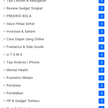
Tips Latihan & Kebugaran
9
Review Gadget Singkat
9
PREDIKSI BOLA
9
Gaya Hidup Sehat
9
Investasi & Saham
9
Cara Dapat Uang Online
8
Freelance & Side Hustle
8
U T A M A
8
Tips Android / iPhone
8
Mental Health
8
Posmetro Medan
8
Peristiwa
8
Pendidikan
8
HP & Gadget Terbaru
8