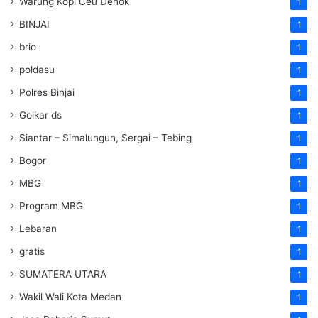
Warung Kopi Ceu Denok
1
BINJAI
1
brio
1
poldasu
1
Polres Binjai
1
Golkar ds
1
Siantar – Simalungun, Sergai – Tebing
1
Bogor
1
MBG
1
Program MBG
1
Lebaran
1
gratis
1
SUMATERA UTARA
1
Wakil Wali Kota Medan
1