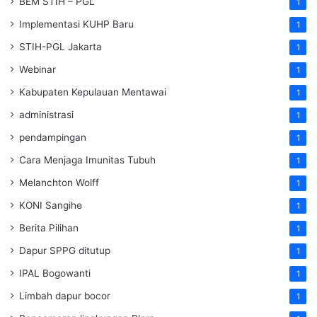
BEM STIH – PGL
1
Implementasi KUHP Baru
1
STIH-PGL Jakarta
1
Webinar
1
Kabupaten Kepulauan Mentawai
1
administrasi
1
pendampingan
1
Cara Menjaga Imunitas Tubuh
1
Melanchton Wolff
1
KONI Sangihe
1
Berita Pilihan
1
Dapur SPPG ditutup
1
IPAL Bogowanti
1
Limbah dapur bocor
1