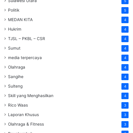
Sulawesi Utara
5
Politik
5
MEDAN KITA
4
Hukrim
4
TJSL – PKBL – CSR
4
Sumut
4
media terpercaya
4
Olahraga
4
Sangihe
4
Sulteng
4
Skill yang Menghasilkan
4
Rico Waas
3
Laporan Khusus
3
Olahraga & Fitness
3