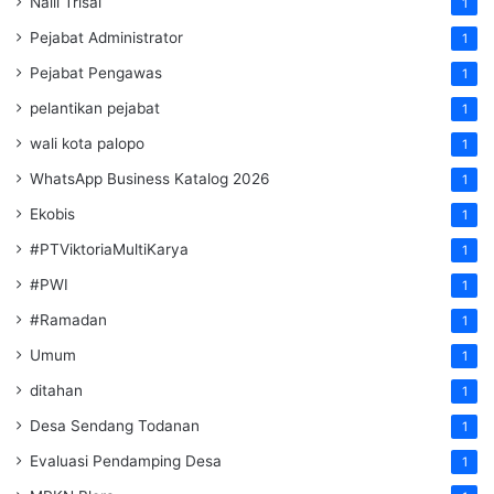
Naili Trisal
1
Pejabat Administrator
1
Pejabat Pengawas
1
pelantikan pejabat
1
wali kota palopo
1
WhatsApp Business Katalog 2026
1
Ekobis
1
#PTViktoriaMultiKarya
1
#PWI
1
#Ramadan
1
Umum
1
ditahan
1
Desa Sendang Todanan
1
Evaluasi Pendamping Desa
1