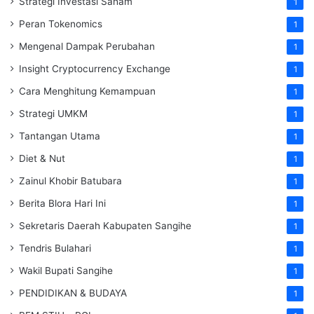
Strategi Investasi Saham
1
Peran Tokenomics
1
Mengenal Dampak Perubahan
1
Insight Cryptocurrency Exchange
1
Cara Menghitung Kemampuan
1
Strategi UMKM
1
Tantangan Utama
1
Diet & Nut
1
Zainul Khobir Batubara
1
Berita Blora Hari Ini
1
Sekretaris Daerah Kabupaten Sangihe
1
Tendris Bulahari
1
Wakil Bupati Sangihe
1
PENDIDIKAN & BUDAYA
1