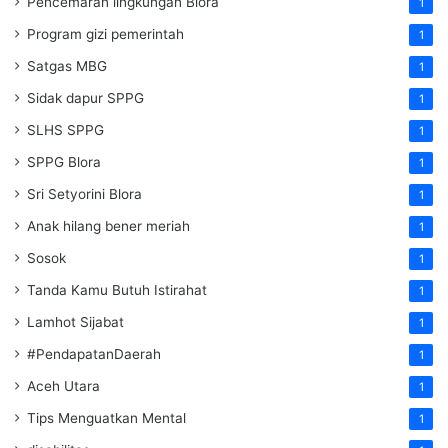
Pencemaran lingkungan Blora
1
Program gizi pemerintah
1
Satgas MBG
1
Sidak dapur SPPG
1
SLHS SPPG
1
SPPG Blora
1
Sri Setyorini Blora
1
Anak hilang bener meriah
1
Sosok
1
Tanda Kamu Butuh Istirahat
1
Lamhot Sijabat
1
#PendapatanDaerah
1
Aceh Utara
1
Tips Menguatkan Mental
1