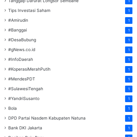
Tanggap Darurat Longsor Sembahe
1
Tips Investasi Saham
1
#Amirudin
1
#Banggai
1
#DesaBubung
1
#gNews.co.id
1
#InfoDaerah
1
#KoperasiMerahPutih
1
#MendesPDT
1
#SulawesiTengah
1
#YandriSusanto
1
Bola
1
DPD Partai Nasdem Kabupaten Natuna
1
Bank DKI Jakarta
1