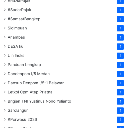
#RaziaPajak
1
#SadarPajak
1
#SamsatBangkep
1
Sidimpuan
1
Anambas
1
DESA ku
1
Uin lhoks
1
Panduan Lengkap
1
Dandenpom I/5 Medan
1
Dansub Denpom I/5-1 Belawan
1
Letkol Cpm Atep Priatna
1
Brigjen TNI Yustinus Nono Yulianto
1
Sarolangun
1
#Porwasu 2026
1