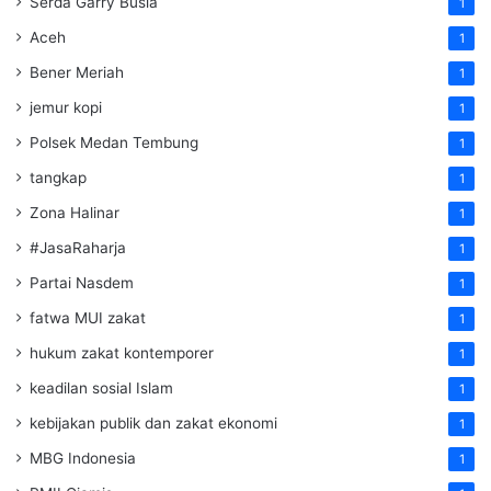
Serda Garry Busia
1
Aceh
1
Bener Meriah
1
jemur kopi
1
Polsek Medan Tembung
1
tangkap
1
Zona Halinar
1
#JasaRaharja
1
Partai Nasdem
1
fatwa MUI zakat
1
hukum zakat kontemporer
1
keadilan sosial Islam
1
kebijakan publik dan zakat ekonomi
1
MBG Indonesia
1