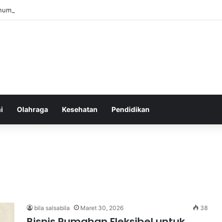
num Air Secara Teratur untuk Gaya Hidup Sehat Sepanjang Hari
i
Olahraga
Kesehatan
Pendidikan
bila salsabila
Maret 30, 2026
38
Bisnis Rumahan Fleksibel untuk