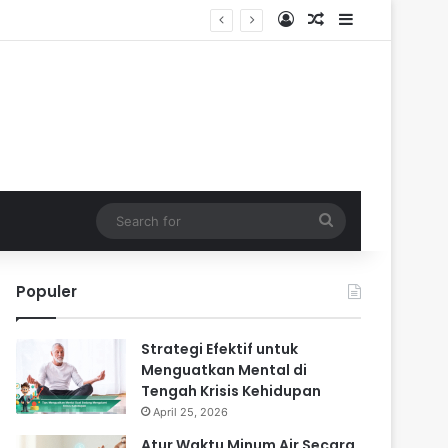
Log In
Random Article
Sidebar
Search
for
Populer
Strategi Efektif untuk
Menguatkan Mental di
Tengah Krisis Kehidupan
April 25, 2026
Atur Waktu Minum Air Secara