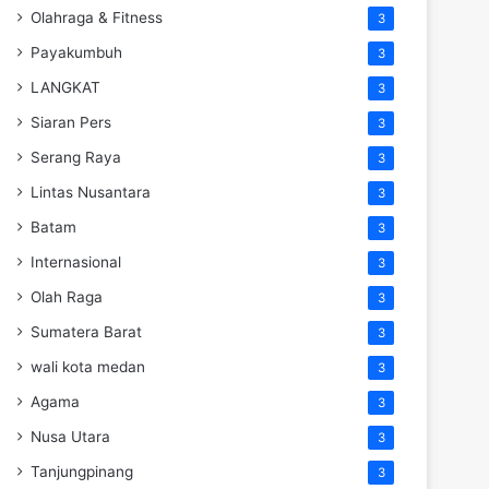
Olahraga & Fitness
3
Payakumbuh
3
LANGKAT
3
Siaran Pers
3
Serang Raya
3
Lintas Nusantara
3
Batam
3
Internasional
3
Olah Raga
3
Sumatera Barat
3
wali kota medan
3
Agama
3
Nusa Utara
3
Tanjungpinang
3