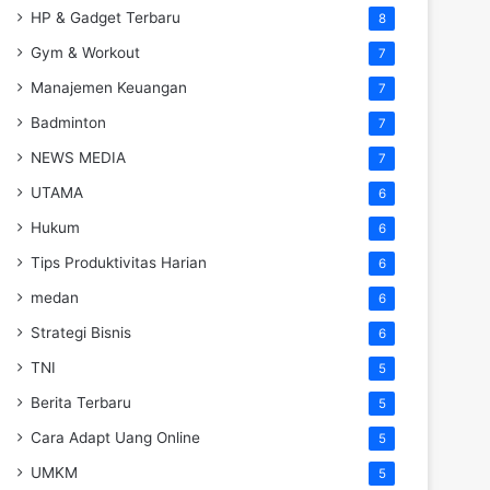
HP & Gadget Terbaru
8
Gym & Workout
7
Manajemen Keuangan
7
Badminton
7
NEWS MEDIA
7
UTAMA
6
Hukum
6
Tips Produktivitas Harian
6
medan
6
Strategi Bisnis
6
TNI
5
Berita Terbaru
5
Cara Adapt Uang Online
5
UMKM
5