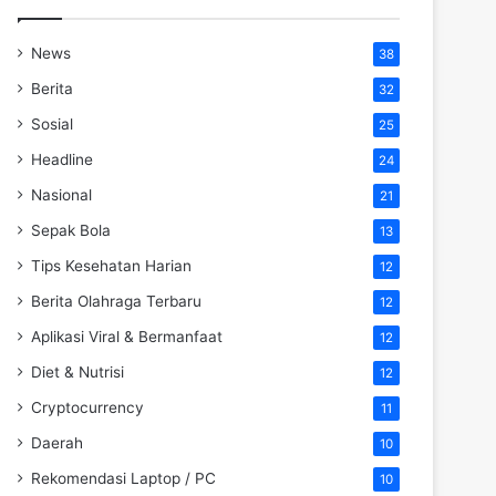
News
38
Berita
32
Sosial
25
Headline
24
Nasional
21
Sepak Bola
13
Tips Kesehatan Harian
12
Berita Olahraga Terbaru
12
Aplikasi Viral & Bermanfaat
12
Diet & Nutrisi
12
Cryptocurrency
11
Daerah
10
Rekomendasi Laptop / PC
10