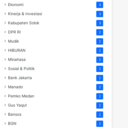
Ekonomi
3
Kinerja & Investasi
3
Kabupaten Solok
3
DPR RI
2
Mudik
2
HIBURAN
2
Minahasa
2
Sosial & Politik
2
Bank Jakarta
2
Manado
2
Pemko Medan
2
Gus Yaqut
2
Bansos
2
BGN
2