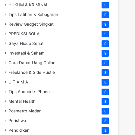
HUKUM & KRIMINAL
9
Tips Latihan & Kebugaran
9
Review Gadget Singkat
9
PREDIKSI BOLA
9
Gaya Hidup Sehat
9
Investasi & Saham
9
Cara Dapat Uang Online
8
Freelance & Side Hustle
8
U T A M A
8
Tips Android / iPhone
8
Mental Health
8
Posmetro Medan
8
Peristiwa
8
Pendidikan
8