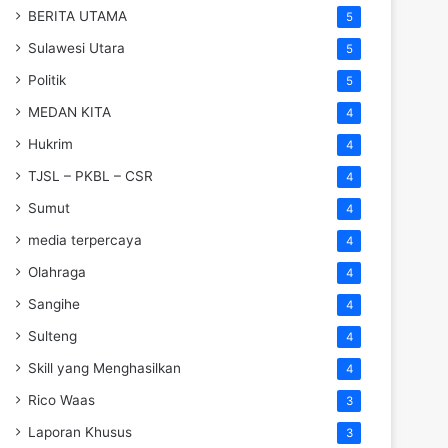
BERITA UTAMA
5
Sulawesi Utara
5
Politik
5
MEDAN KITA
4
Hukrim
4
TJSL – PKBL – CSR
4
Sumut
4
media terpercaya
4
Olahraga
4
Sangihe
4
Sulteng
4
Skill yang Menghasilkan
4
Rico Waas
3
Laporan Khusus
3