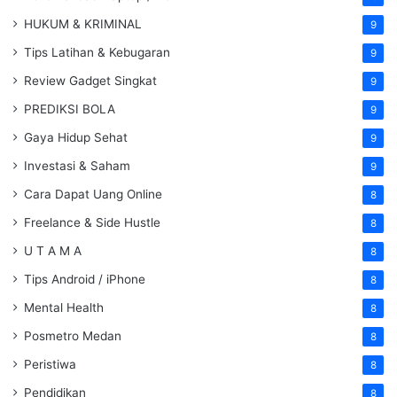
HUKUM & KRIMINAL
9
Tips Latihan & Kebugaran
9
Review Gadget Singkat
9
PREDIKSI BOLA
9
Gaya Hidup Sehat
9
Investasi & Saham
9
Cara Dapat Uang Online
8
Freelance & Side Hustle
8
U T A M A
8
Tips Android / iPhone
8
Mental Health
8
Posmetro Medan
8
Peristiwa
8
Pendidikan
8