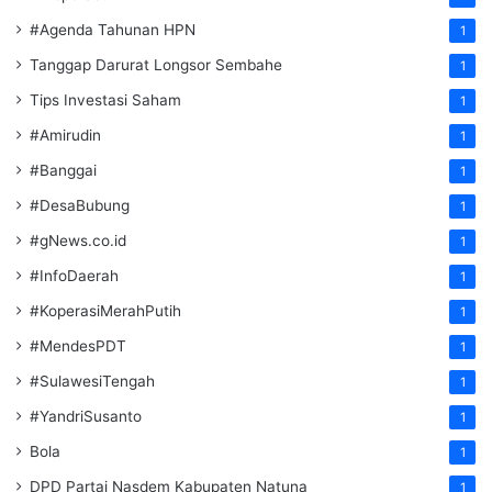
#Agenda Tahunan HPN
1
Tanggap Darurat Longsor Sembahe
1
Tips Investasi Saham
1
#Amirudin
1
#Banggai
1
#DesaBubung
1
#gNews.co.id
1
#InfoDaerah
1
#KoperasiMerahPutih
1
#MendesPDT
1
#SulawesiTengah
1
#YandriSusanto
1
Bola
1
DPD Partai Nasdem Kabupaten Natuna
1