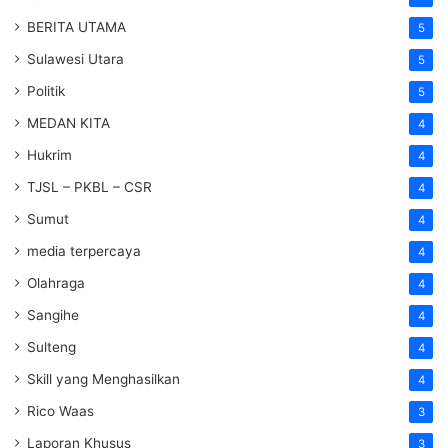
BERITA UTAMA
5
Sulawesi Utara
5
Politik
5
MEDAN KITA
4
Hukrim
4
TJSL – PKBL – CSR
4
Sumut
4
media terpercaya
4
Olahraga
4
Sangihe
4
Sulteng
4
Skill yang Menghasilkan
4
Rico Waas
3
Laporan Khusus
3