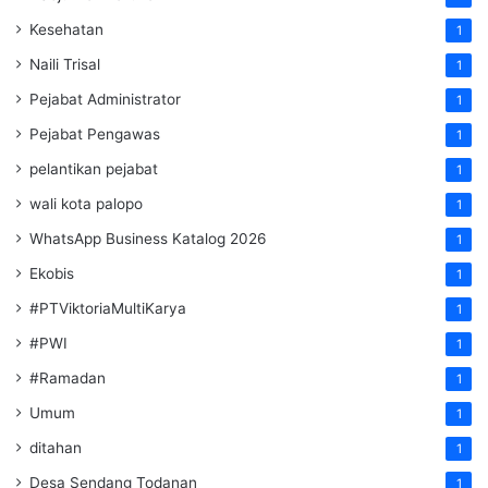
Kesehatan
1
Naili Trisal
1
Pejabat Administrator
1
Pejabat Pengawas
1
pelantikan pejabat
1
wali kota palopo
1
WhatsApp Business Katalog 2026
1
Ekobis
1
#PTViktoriaMultiKarya
1
#PWI
1
#Ramadan
1
Umum
1
ditahan
1
Desa Sendang Todanan
1