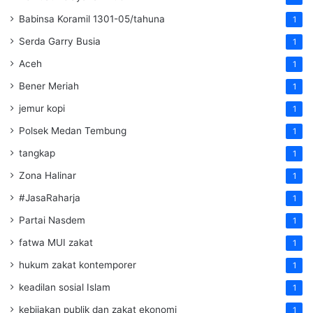
Babinsa Koramil 1301-05/tahuna
1
Serda Garry Busia
1
Aceh
1
Bener Meriah
1
jemur kopi
1
Polsek Medan Tembung
1
tangkap
1
Zona Halinar
1
#JasaRaharja
1
Partai Nasdem
1
fatwa MUI zakat
1
hukum zakat kontemporer
1
keadilan sosial Islam
1
kebijakan publik dan zakat ekonomi
1