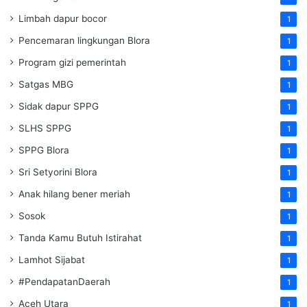
Limbah dapur bocor
1
Pencemaran lingkungan Blora
1
Program gizi pemerintah
1
Satgas MBG
1
Sidak dapur SPPG
1
SLHS SPPG
1
SPPG Blora
1
Sri Setyorini Blora
1
Anak hilang bener meriah
1
Sosok
1
Tanda Kamu Butuh Istirahat
1
Lamhot Sijabat
1
#PendapatanDaerah
1
Aceh Utara
1