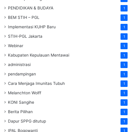
PENDIDIKAN & BUDAYA
1
BEM STIH – PGL
1
Implementasi KUHP Baru
1
STIH-PGL Jakarta
1
Webinar
1
Kabupaten Kepulauan Mentawai
1
administrasi
1
pendampingan
1
Cara Menjaga Imunitas Tubuh
1
Melanchton Wolff
1
KONI Sangihe
1
Berita Pilihan
1
Dapur SPPG ditutup
1
IPAL Bogowanti
1