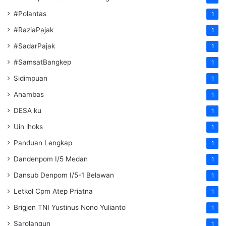
#Polantas
1
#RaziaPajak
1
#SadarPajak
1
#SamsatBangkep
1
Sidimpuan
1
Anambas
1
DESA ku
1
Uin lhoks
1
Panduan Lengkap
1
Dandenpom I/5 Medan
1
Dansub Denpom I/5-1 Belawan
1
Letkol Cpm Atep Priatna
1
Brigjen TNI Yustinus Nono Yulianto
1
Sarolangun
1