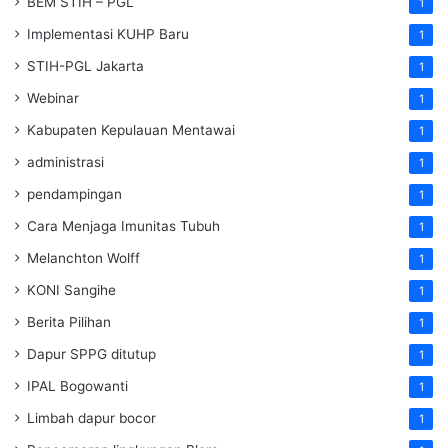
BEM STIH – PGL
1
Implementasi KUHP Baru
1
STIH-PGL Jakarta
1
Webinar
1
Kabupaten Kepulauan Mentawai
1
administrasi
1
pendampingan
1
Cara Menjaga Imunitas Tubuh
1
Melanchton Wolff
1
KONI Sangihe
1
Berita Pilihan
1
Dapur SPPG ditutup
1
IPAL Bogowanti
1
Limbah dapur bocor
1