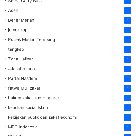
Serda Garry Busia
1
Aceh
1
Bener Meriah
1
jemur kopi
1
Polsek Medan Tembung
1
tangkap
1
Zona Halinar
1
#JasaRaharja
1
Partai Nasdem
1
fatwa MUI zakat
1
hukum zakat kontemporer
1
keadilan sosial Islam
1
kebijakan publik dan zakat ekonomi
1
MBG Indonesia
1