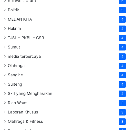
Sulawesi Utara
5
Politik
5
MEDAN KITA
4
Hukrim
4
TJSL – PKBL – CSR
4
Sumut
4
media terpercaya
4
Olahraga
4
Sangihe
4
Sulteng
4
Skill yang Menghasilkan
4
Rico Waas
3
Laporan Khusus
3
Olahraga & Fitness
3