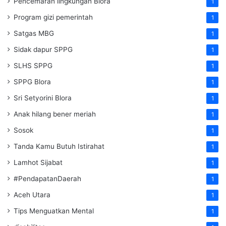
Pencemaran lingkungan Blora
1
Program gizi pemerintah
1
Satgas MBG
1
Sidak dapur SPPG
1
SLHS SPPG
1
SPPG Blora
1
Sri Setyorini Blora
1
Anak hilang bener meriah
1
Sosok
1
Tanda Kamu Butuh Istirahat
1
Lamhot Sijabat
1
#PendapatanDaerah
1
Aceh Utara
1
Tips Menguatkan Mental
1