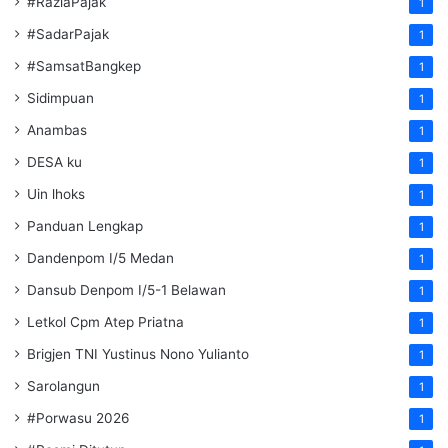
#RaziaPajak
1
#SadarPajak
1
#SamsatBangkep
1
Sidimpuan
1
Anambas
1
DESA ku
1
Uin lhoks
1
Panduan Lengkap
1
Dandenpom I/5 Medan
1
Dansub Denpom I/5-1 Belawan
1
Letkol Cpm Atep Priatna
1
Brigjen TNI Yustinus Nono Yulianto
1
Sarolangun
1
#Porwasu 2026
1