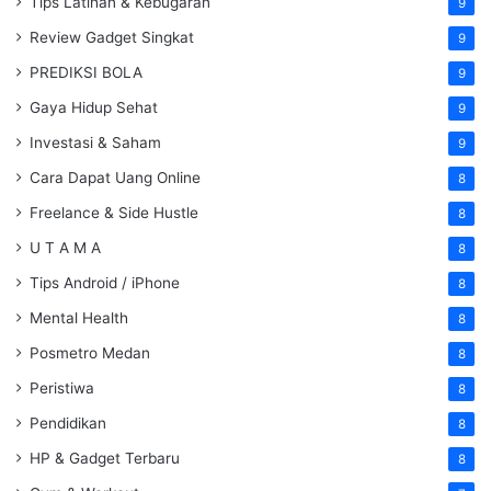
Tips Latihan & Kebugaran
9
Review Gadget Singkat
9
PREDIKSI BOLA
9
Gaya Hidup Sehat
9
Investasi & Saham
9
Cara Dapat Uang Online
8
Freelance & Side Hustle
8
U T A M A
8
Tips Android / iPhone
8
Mental Health
8
Posmetro Medan
8
Peristiwa
8
Pendidikan
8
HP & Gadget Terbaru
8