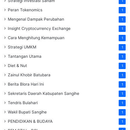
Strategi Investasi Saham
1
Peran Tokenomics
1
Mengenal Dampak Perubahan
1
Insight Cryptocurrency Exchange
1
Cara Menghitung Kemampuan
1
Strategi UMKM
1
Tantangan Utama
1
Diet & Nut
1
Zainul Khobir Batubara
1
Berita Blora Hari Ini
1
Sekretaris Daerah Kabupaten Sangihe
1
Tendris Bulahari
1
Wakil Bupati Sangihe
1
PENDIDIKAN & BUDAYA
1