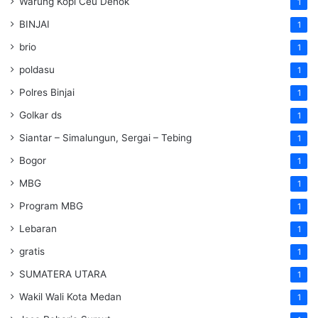
Warung Kopi Ceu Denok
1
BINJAI
1
brio
1
poldasu
1
Polres Binjai
1
Golkar ds
1
Siantar – Simalungun, Sergai – Tebing
1
Bogor
1
MBG
1
Program MBG
1
Lebaran
1
gratis
1
SUMATERA UTARA
1
Wakil Wali Kota Medan
1