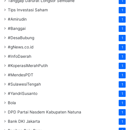
Tanggap Darurat Longsor Sembahe
1
Tips Investasi Saham
1
#Amirudin
1
#Banggai
1
#DesaBubung
1
#gNews.co.id
1
#InfoDaerah
1
#KoperasiMerahPutih
1
#MendesPDT
1
#SulawesiTengah
1
#YandriSusanto
1
Bola
1
DPD Partai Nasdem Kabupaten Natuna
1
Bank DKI Jakarta
1