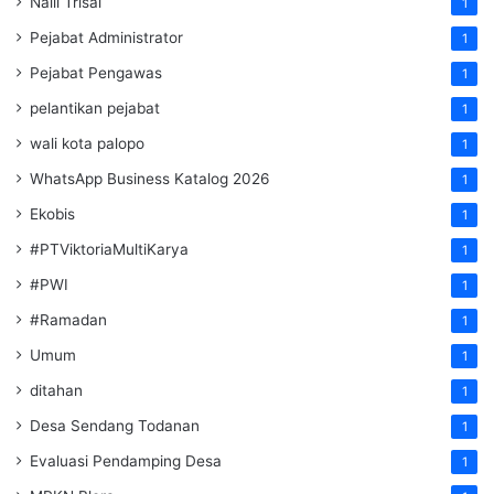
Naili Trisal
1
Pejabat Administrator
1
Pejabat Pengawas
1
pelantikan pejabat
1
wali kota palopo
1
WhatsApp Business Katalog 2026
1
Ekobis
1
#PTViktoriaMultiKarya
1
#PWI
1
#Ramadan
1
Umum
1
ditahan
1
Desa Sendang Todanan
1
Evaluasi Pendamping Desa
1