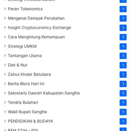
Peran Tokenomics
1
Mengenal Dampak Perubahan
1
Insight Cryptocurrency Exchange
1
Cara Menghitung Kemampuan
1
Strategi UMKM
1
Tantangan Utama
1
Diet & Nut
1
Zainul Khobir Batubara
1
Berita Blora Hari Ini
1
Sekretaris Daerah Kabupaten Sangihe
1
Tendris Bulahari
1
Wakil Bupati Sangihe
1
PENDIDIKAN & BUDAYA
1
BEM STIH – PGL
1