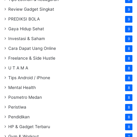
Review Gadget Singkat
9
PREDIKSI BOLA
9
Gaya Hidup Sehat
9
Investasi & Saham
9
Cara Dapat Uang Online
8
Freelance & Side Hustle
8
U T A M A
8
Tips Android / iPhone
8
Mental Health
8
Posmetro Medan
8
Peristiwa
8
Pendidikan
8
HP & Gadget Terbaru
8
Gym & Workout
7