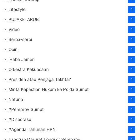
Lifestyle
1
PUJAKETARUB
1
Video
1
Serba-serbi
1
Opini
1
'Haba Jamen
1
Orkestra Kekuasaan
1
Presiden atau Penjaga Takhta?
1
Minta Kepastian Hukum ke Polda Sumut
1
Natuna
1
#Pemprov Sumut
1
#Disporasu
1
#Agenda Tahunan HPN
1
Tanggap Darurat Longsor Sembahe
1