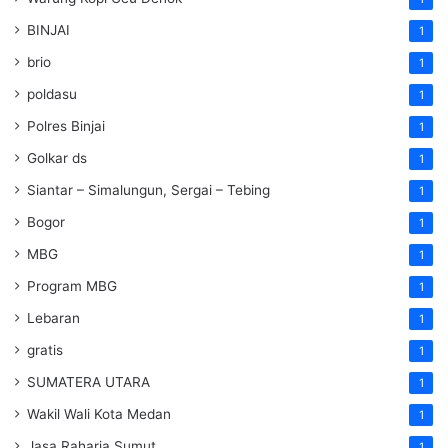
BINJAI
1
brio
1
poldasu
1
Polres Binjai
1
Golkar ds
1
Siantar – Simalungun, Sergai – Tebing
1
Bogor
1
MBG
1
Program MBG
1
Lebaran
1
gratis
1
SUMATERA UTARA
1
Wakil Wali Kota Medan
1
Jasa Raharja Sumut
1