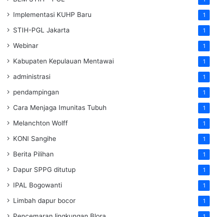
Implementasi KUHP Baru
1
STIH-PGL Jakarta
1
Webinar
1
Kabupaten Kepulauan Mentawai
1
administrasi
1
pendampingan
1
Cara Menjaga Imunitas Tubuh
1
Melanchton Wolff
1
KONI Sangihe
1
Berita Pilihan
1
Dapur SPPG ditutup
1
IPAL Bogowanti
1
Limbah dapur bocor
1
Pencemaran lingkungan Blora
1