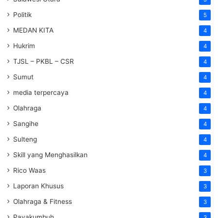
Politik
5
MEDAN KITA
4
Hukrim
4
TJSL – PKBL – CSR
4
Sumut
4
media terpercaya
4
Olahraga
4
Sangihe
4
Sulteng
4
Skill yang Menghasilkan
4
Rico Waas
3
Laporan Khusus
3
Olahraga & Fitness
3
Payakumbuh
3