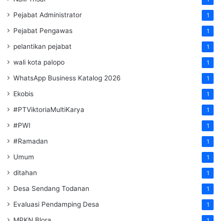
Pejabat Administrator
1
Pejabat Pengawas
1
pelantikan pejabat
1
wali kota palopo
1
WhatsApp Business Katalog 2026
1
Ekobis
1
#PTViktoriaMultiKarya
1
#PWI
1
#Ramadan
1
Umum
1
ditahan
1
Desa Sendang Todanan
1
Evaluasi Pendamping Desa
1
MPKN Blora
1