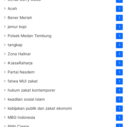
Aceh
1
Bener Meriah
1
jemur kopi
1
Polsek Medan Tembung
1
tangkap
1
Zona Halinar
1
#JasaRaharja
1
Partai Nasdem
1
fatwa MUI zakat
1
hukum zakat kontemporer
1
keadilan sosial Islam
1
kebijakan publik dan zakat ekonomi
1
MBG Indonesia
1
PMII Ciamis
1