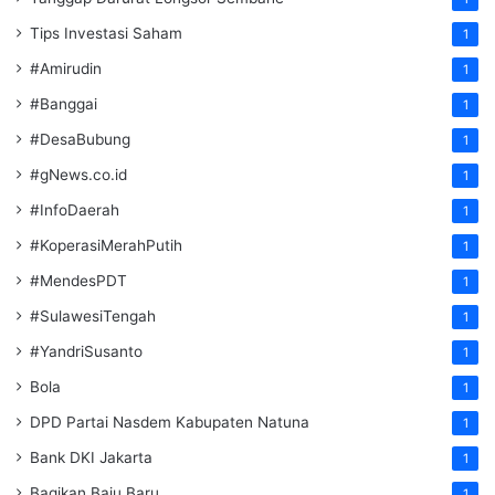
Tips Investasi Saham
1
#Amirudin
1
#Banggai
1
#DesaBubung
1
#gNews.co.id
1
#InfoDaerah
1
#KoperasiMerahPutih
1
#MendesPDT
1
#SulawesiTengah
1
#YandriSusanto
1
Bola
1
DPD Partai Nasdem Kabupaten Natuna
1
Bank DKI Jakarta
1
Bagikan Baju Baru
1