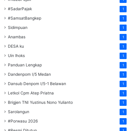
#SadarPajak
1
#SamsatBangkep
1
Sidimpuan
1
Anambas
1
DESA ku
1
Uin lhoks
1
Panduan Lengkap
1
Dandenpom I/5 Medan
1
Dansub Denpom I/5-1 Belawan
1
Letkol Cpm Atep Priatna
1
Brigjen TNI Yustinus Nono Yulianto
1
Sarolangun
1
#Porwasu 2026
1
#Resmi Ditutup
1