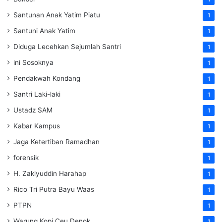
Santunan Anak Yatim Piatu
1
Santuni Anak Yatim
1
Diduga Lecehkan Sejumlah Santri
1
ini Sosoknya
1
Pendakwah Kondang
1
Santri Laki-laki
1
Ustadz SAM
1
Kabar Kampus
1
Jaga Ketertiban Ramadhan
1
forensik
1
H. Zakiyuddin Harahap
1
Rico Tri Putra Bayu Waas
1
PTPN
1
Warung Kopi Ceu Denok
1