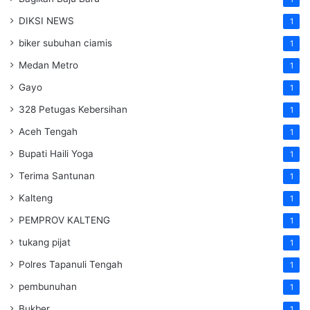
DIKSI NEWS
1
biker subuhan ciamis
1
Medan Metro
1
Gayo
1
328 Petugas Kebersihan
1
Aceh Tengah
1
Bupati Haili Yoga
1
Terima Santunan
1
Kalteng
1
PEMPROV KALTENG
1
tukang pijat
1
Polres Tapanuli Tengah
1
pembunuhan
1
Bukber
1