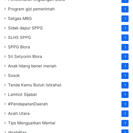
Program gizi pemerintah
1
Satgas MBG
1
Sidak dapur SPPG
1
SLHS SPPG
1
SPPG Blora
1
Sri Setyorini Blora
1
Anak hilang bener meriah
1
Sosok
1
Tanda Kamu Butuh Istirahat
1
Lamhot Sijabat
1
#PendapatanDaerah
1
Aceh Utara
1
Tips Menguatkan Mental
1
disabilitas
1