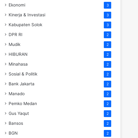
Ekonomi
3
Kinerja & Investasi
3
Kabupaten Solok
3
DPR RI
2
Mudik
2
HIBURAN
2
Minahasa
2
Sosial & Politik
2
Bank Jakarta
2
Manado
2
Pemko Medan
2
Gus Yaqut
2
Bansos
2
BGN
2