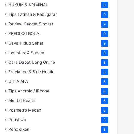
HUKUM & KRIMINAL
9
Tips Latihan & Kebugaran
9
Review Gadget Singkat
9
PREDIKSI BOLA
9
Gaya Hidup Sehat
9
Investasi & Saham
9
Cara Dapat Uang Online
8
Freelance & Side Hustle
8
U T A M A
8
Tips Android / iPhone
8
Mental Health
8
Posmetro Medan
8
Peristiwa
8
Pendidikan
8