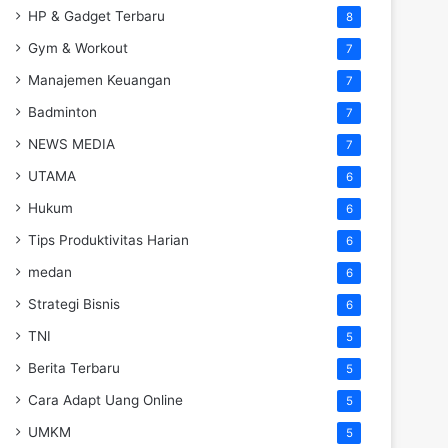
HP & Gadget Terbaru
8
Gym & Workout
7
Manajemen Keuangan
7
Badminton
7
NEWS MEDIA
7
UTAMA
6
Hukum
6
Tips Produktivitas Harian
6
medan
6
Strategi Bisnis
6
TNI
5
Berita Terbaru
5
Cara Adapt Uang Online
5
UMKM
5