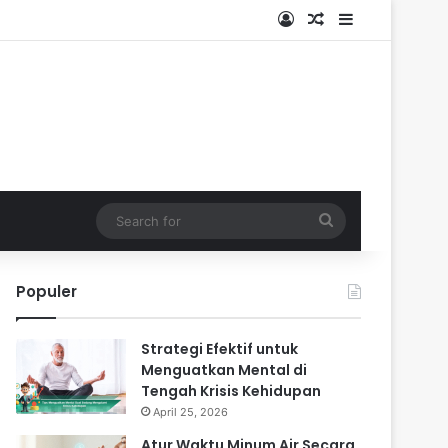
Log In
Random Article
Sidebar
Search
for
Populer
Strategi Efektif untuk
Menguatkan Mental di
Tengah Krisis Kehidupan
April 25, 2026
Atur Waktu Minum Air Secara