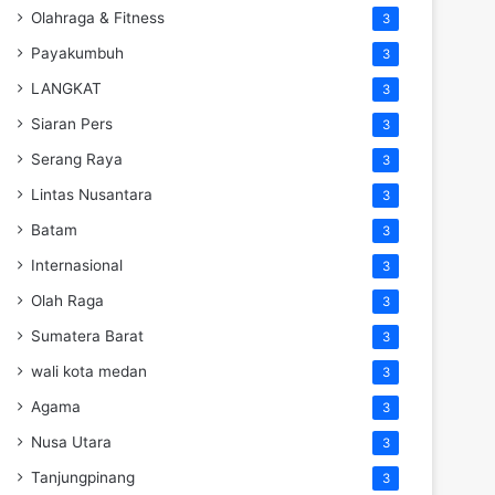
Olahraga & Fitness
3
Payakumbuh
3
LANGKAT
3
Siaran Pers
3
Serang Raya
3
Lintas Nusantara
3
Batam
3
Internasional
3
Olah Raga
3
Sumatera Barat
3
wali kota medan
3
Agama
3
Nusa Utara
3
Tanjungpinang
3