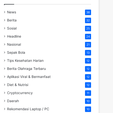
News
38
Berita
32
Sosial
25
Headline
24
Nasional
21
Sepak Bola
13
Tips Kesehatan Harian
12
Berita Olahraga Terbaru
12
Aplikasi Viral & Bermanfaat
12
Diet & Nutrisi
12
Cryptocurrency
11
Daerah
10
Rekomendasi Laptop / PC
10