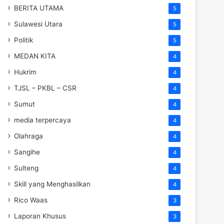
BERITA UTAMA
5
Sulawesi Utara
5
Politik
5
MEDAN KITA
4
Hukrim
4
TJSL – PKBL – CSR
4
Sumut
4
media terpercaya
4
Olahraga
4
Sangihe
4
Sulteng
4
Skill yang Menghasilkan
4
Rico Waas
3
Laporan Khusus
3