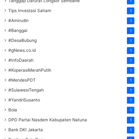
Tanggap Darurat Longsor Sembahe
1
Tips Investasi Saham
1
#Amirudin
1
#Banggai
1
#DesaBubung
1
#gNews.co.id
1
#InfoDaerah
1
#KoperasiMerahPutih
1
#MendesPDT
1
#SulawesiTengah
1
#YandriSusanto
1
Bola
1
DPD Partai Nasdem Kabupaten Natuna
1
Bank DKI Jakarta
1