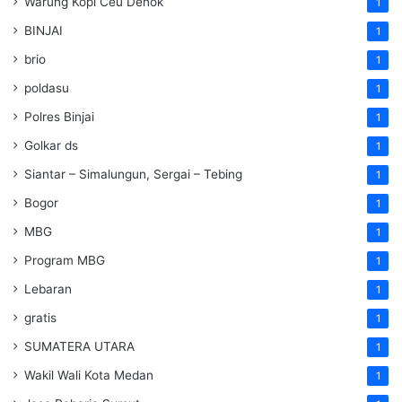
Warung Kopi Ceu Denok
1
BINJAI
1
brio
1
poldasu
1
Polres Binjai
1
Golkar ds
1
Siantar – Simalungun, Sergai – Tebing
1
Bogor
1
MBG
1
Program MBG
1
Lebaran
1
gratis
1
SUMATERA UTARA
1
Wakil Wali Kota Medan
1