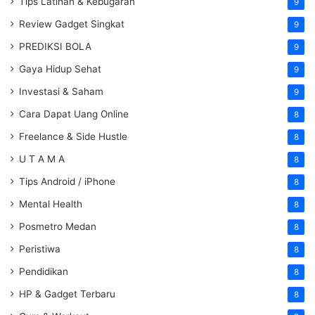
Tips Latihan & Kebugaran
9
Review Gadget Singkat
9
PREDIKSI BOLA
9
Gaya Hidup Sehat
9
Investasi & Saham
9
Cara Dapat Uang Online
8
Freelance & Side Hustle
8
U T A M A
8
Tips Android / iPhone
8
Mental Health
8
Posmetro Medan
8
Peristiwa
8
Pendidikan
8
HP & Gadget Terbaru
8