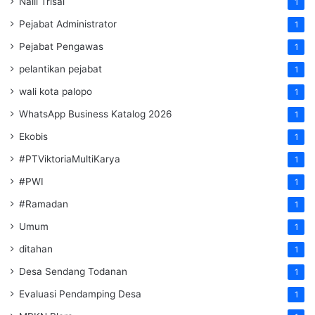
Naili Trisal
1
Pejabat Administrator
1
Pejabat Pengawas
1
pelantikan pejabat
1
wali kota palopo
1
WhatsApp Business Katalog 2026
1
Ekobis
1
#PTViktoriaMultiKarya
1
#PWI
1
#Ramadan
1
Umum
1
ditahan
1
Desa Sendang Todanan
1
Evaluasi Pendamping Desa
1