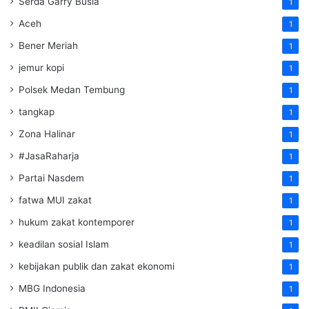
Serda Garry Busia
1
Aceh
1
Bener Meriah
1
jemur kopi
1
Polsek Medan Tembung
1
tangkap
1
Zona Halinar
1
#JasaRaharja
1
Partai Nasdem
1
fatwa MUI zakat
1
hukum zakat kontemporer
1
keadilan sosial Islam
1
kebijakan publik dan zakat ekonomi
1
MBG Indonesia
1