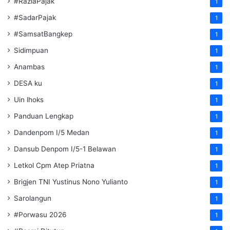
#RaziaPajak
1
#SadarPajak
1
#SamsatBangkep
1
Sidimpuan
1
Anambas
1
DESA ku
1
Uin lhoks
1
Panduan Lengkap
1
Dandenpom I/5 Medan
1
Dansub Denpom I/5-1 Belawan
1
Letkol Cpm Atep Priatna
1
Brigjen TNI Yustinus Nono Yulianto
1
Sarolangun
1
#Porwasu 2026
1