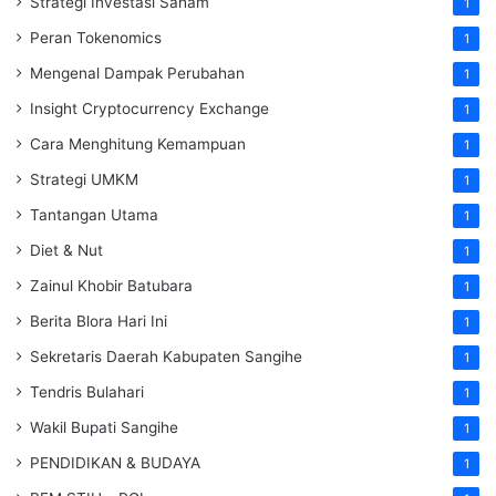
Strategi Investasi Saham
1
Peran Tokenomics
1
Mengenal Dampak Perubahan
1
Insight Cryptocurrency Exchange
1
Cara Menghitung Kemampuan
1
Strategi UMKM
1
Tantangan Utama
1
Diet & Nut
1
Zainul Khobir Batubara
1
Berita Blora Hari Ini
1
Sekretaris Daerah Kabupaten Sangihe
1
Tendris Bulahari
1
Wakil Bupati Sangihe
1
PENDIDIKAN & BUDAYA
1