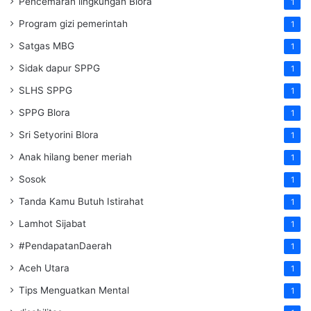
Pencemaran lingkungan Blora
1
Program gizi pemerintah
1
Satgas MBG
1
Sidak dapur SPPG
1
SLHS SPPG
1
SPPG Blora
1
Sri Setyorini Blora
1
Anak hilang bener meriah
1
Sosok
1
Tanda Kamu Butuh Istirahat
1
Lamhot Sijabat
1
#PendapatanDaerah
1
Aceh Utara
1
Tips Menguatkan Mental
1