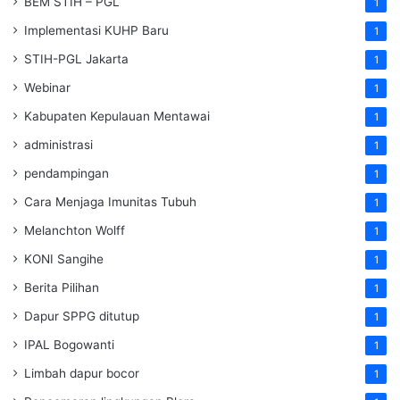
BEM STIH – PGL
1
Implementasi KUHP Baru
1
STIH-PGL Jakarta
1
Webinar
1
Kabupaten Kepulauan Mentawai
1
administrasi
1
pendampingan
1
Cara Menjaga Imunitas Tubuh
1
Melanchton Wolff
1
KONI Sangihe
1
Berita Pilihan
1
Dapur SPPG ditutup
1
IPAL Bogowanti
1
Limbah dapur bocor
1