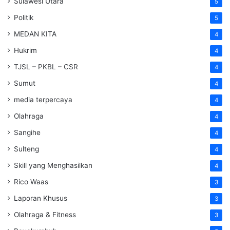
Sulawesi Utara
5
Politik
5
MEDAN KITA
4
Hukrim
4
TJSL – PKBL – CSR
4
Sumut
4
media terpercaya
4
Olahraga
4
Sangihe
4
Sulteng
4
Skill yang Menghasilkan
4
Rico Waas
3
Laporan Khusus
3
Olahraga & Fitness
3