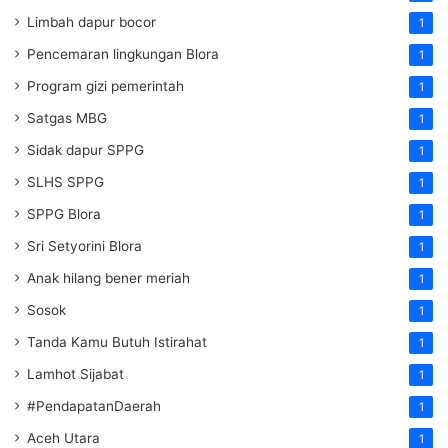
Limbah dapur bocor
1
Pencemaran lingkungan Blora
1
Program gizi pemerintah
1
Satgas MBG
1
Sidak dapur SPPG
1
SLHS SPPG
1
SPPG Blora
1
Sri Setyorini Blora
1
Anak hilang bener meriah
1
Sosok
1
Tanda Kamu Butuh Istirahat
1
Lamhot Sijabat
1
#PendapatanDaerah
1
Aceh Utara
1