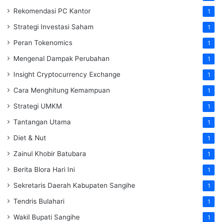
Rekomendasi PC Kantor
1
Strategi Investasi Saham
1
Peran Tokenomics
1
Mengenal Dampak Perubahan
1
Insight Cryptocurrency Exchange
1
Cara Menghitung Kemampuan
1
Strategi UMKM
1
Tantangan Utama
1
Diet & Nut
1
Zainul Khobir Batubara
1
Berita Blora Hari Ini
1
Sekretaris Daerah Kabupaten Sangihe
1
Tendris Bulahari
1
Wakil Bupati Sangihe
1