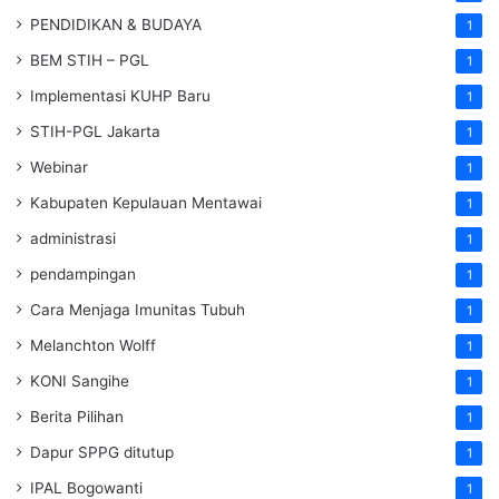
PENDIDIKAN & BUDAYA
1
BEM STIH – PGL
1
Implementasi KUHP Baru
1
STIH-PGL Jakarta
1
Webinar
1
Kabupaten Kepulauan Mentawai
1
administrasi
1
pendampingan
1
Cara Menjaga Imunitas Tubuh
1
Melanchton Wolff
1
KONI Sangihe
1
Berita Pilihan
1
Dapur SPPG ditutup
1
IPAL Bogowanti
1