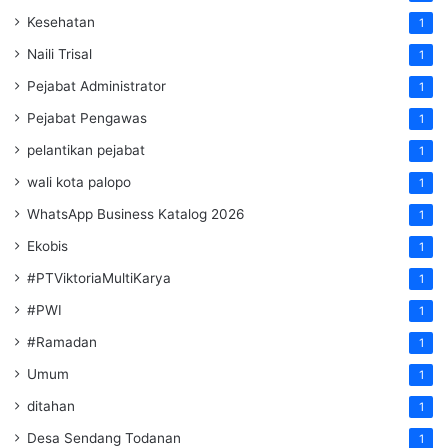
Kesehatan
1
Naili Trisal
1
Pejabat Administrator
1
Pejabat Pengawas
1
pelantikan pejabat
1
wali kota palopo
1
WhatsApp Business Katalog 2026
1
Ekobis
1
#PTViktoriaMultiKarya
1
#PWI
1
#Ramadan
1
Umum
1
ditahan
1
Desa Sendang Todanan
1