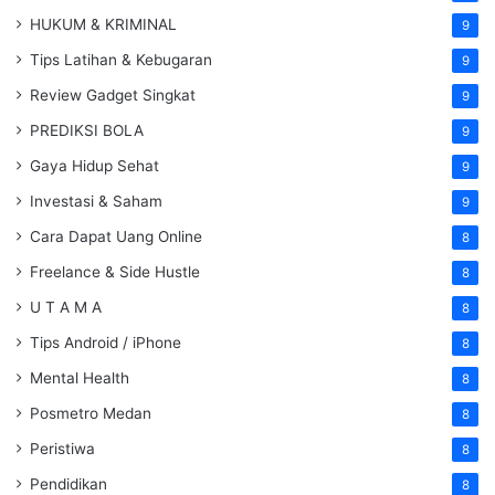
HUKUM & KRIMINAL
9
Tips Latihan & Kebugaran
9
Review Gadget Singkat
9
PREDIKSI BOLA
9
Gaya Hidup Sehat
9
Investasi & Saham
9
Cara Dapat Uang Online
8
Freelance & Side Hustle
8
U T A M A
8
Tips Android / iPhone
8
Mental Health
8
Posmetro Medan
8
Peristiwa
8
Pendidikan
8