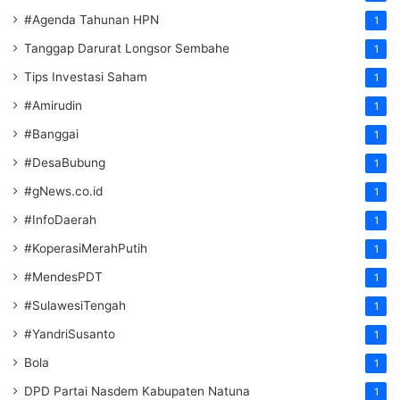
#Agenda Tahunan HPN
1
Tanggap Darurat Longsor Sembahe
1
Tips Investasi Saham
1
#Amirudin
1
#Banggai
1
#DesaBubung
1
#gNews.co.id
1
#InfoDaerah
1
#KoperasiMerahPutih
1
#MendesPDT
1
#SulawesiTengah
1
#YandriSusanto
1
Bola
1
DPD Partai Nasdem Kabupaten Natuna
1