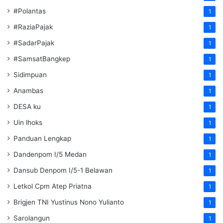
#Polantas
1
#RaziaPajak
1
#SadarPajak
1
#SamsatBangkep
1
Sidimpuan
1
Anambas
1
DESA ku
1
Uin lhoks
1
Panduan Lengkap
1
Dandenpom I/5 Medan
1
Dansub Denpom I/5-1 Belawan
1
Letkol Cpm Atep Priatna
1
Brigjen TNI Yustinus Nono Yulianto
1
Sarolangun
1