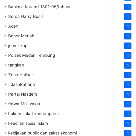
Babinsa Koramil 1301-05/tahuna
1
Serda Garry Busia
1
Aceh
1
Bener Meriah
1
jemur kopi
1
Polsek Medan Tembung
1
tangkap
1
Zona Halinar
1
#JasaRaharja
1
Partai Nasdem
1
fatwa MUI zakat
1
hukum zakat kontemporer
1
keadilan sosial Islam
1
kebijakan publik dan zakat ekonomi
1