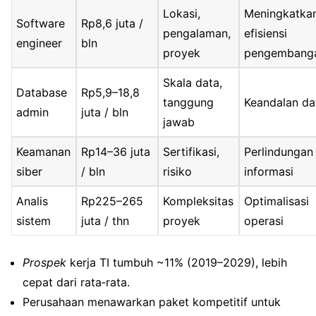
Lokasi,
Meningkatka
Software
Rp8,6 juta /
pengalaman,
efisiensi
engineer
bln
proyek
pengembang
Skala data,
Database
Rp5,9–18,8
tanggung
Keandalan da
admin
juta / bln
jawab
Keamanan
Rp14–36 juta
Sertifikasi,
Perlindungan
siber
/ bln
risiko
informasi
Analis
Rp225–265
Kompleksitas
Optimalisasi
sistem
juta / thn
proyek
operasi
Prospek
kerja TI tumbuh ~11% (2019–2029), lebih
cepat dari rata‑rata.
Perusahaan menawarkan paket kompetitif untuk