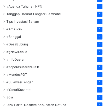
#Agenda Tahunan HPN
1
Tanggap Darurat Longsor Sembahe
1
Tips Investasi Saham
1
#Amirudin
1
#Banggai
1
#DesaBubung
1
#gNews.co.id
1
#InfoDaerah
1
#KoperasiMerahPutih
1
#MendesPDT
1
#SulawesiTengah
1
#YandriSusanto
1
Bola
1
DPD Partai Nasdem Kabupaten Natuna
1