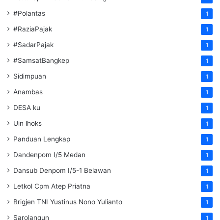
#Polantas
1
#RaziaPajak
1
#SadarPajak
1
#SamsatBangkep
1
Sidimpuan
1
Anambas
1
DESA ku
1
Uin lhoks
1
Panduan Lengkap
1
Dandenpom I/5 Medan
1
Dansub Denpom I/5-1 Belawan
1
Letkol Cpm Atep Priatna
1
Brigjen TNI Yustinus Nono Yulianto
1
Sarolangun
1