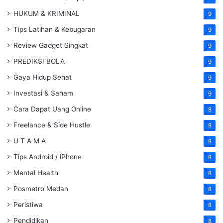
HUKUM & KRIMINAL
9
Tips Latihan & Kebugaran
9
Review Gadget Singkat
9
PREDIKSI BOLA
9
Gaya Hidup Sehat
9
Investasi & Saham
9
Cara Dapat Uang Online
8
Freelance & Side Hustle
8
U T A M A
8
Tips Android / iPhone
8
Mental Health
8
Posmetro Medan
8
Peristiwa
8
Pendidikan
8