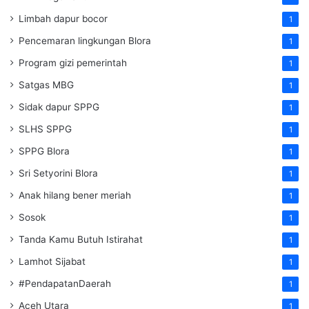
Limbah dapur bocor
1
Pencemaran lingkungan Blora
1
Program gizi pemerintah
1
Satgas MBG
1
Sidak dapur SPPG
1
SLHS SPPG
1
SPPG Blora
1
Sri Setyorini Blora
1
Anak hilang bener meriah
1
Sosok
1
Tanda Kamu Butuh Istirahat
1
Lamhot Sijabat
1
#PendapatanDaerah
1
Aceh Utara
1