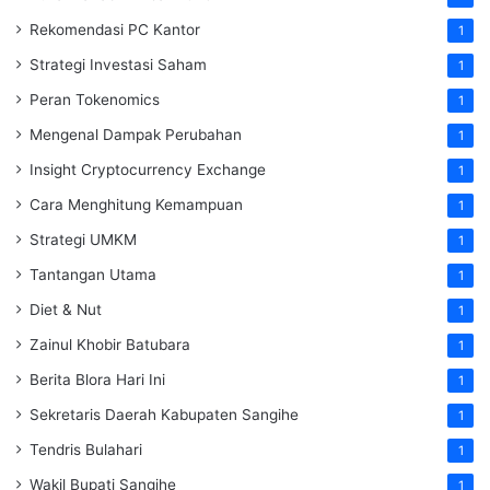
Rekomendasi PC Kantor
1
Strategi Investasi Saham
1
Peran Tokenomics
1
Mengenal Dampak Perubahan
1
Insight Cryptocurrency Exchange
1
Cara Menghitung Kemampuan
1
Strategi UMKM
1
Tantangan Utama
1
Diet & Nut
1
Zainul Khobir Batubara
1
Berita Blora Hari Ini
1
Sekretaris Daerah Kabupaten Sangihe
1
Tendris Bulahari
1
Wakil Bupati Sangihe
1