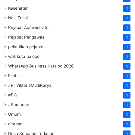
Kesehatan
1
Naili Trisal
1
Pejabat Administrator
1
Pejabat Pengawas
1
pelantikan pejabat
1
wali kota palopo
1
WhatsApp Business Katalog 2026
1
Ekobis
1
#PTViktoriaMultiKarya
1
#PWI
1
#Ramadan
1
Umum
1
ditahan
1
Desa Sendang Todanan
1