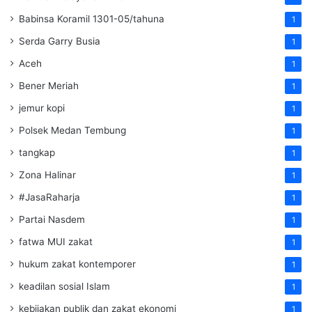
Babinsa Koramil 1301-05/tahuna
1
Serda Garry Busia
1
Aceh
1
Bener Meriah
1
jemur kopi
1
Polsek Medan Tembung
1
tangkap
1
Zona Halinar
1
#JasaRaharja
1
Partai Nasdem
1
fatwa MUI zakat
1
hukum zakat kontemporer
1
keadilan sosial Islam
1
kebijakan publik dan zakat ekonomi
1