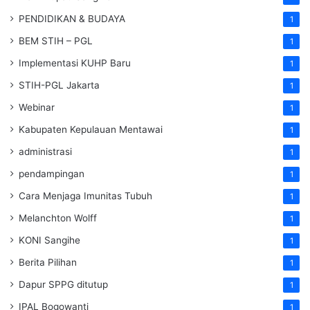
PENDIDIKAN & BUDAYA
1
BEM STIH – PGL
1
Implementasi KUHP Baru
1
STIH-PGL Jakarta
1
Webinar
1
Kabupaten Kepulauan Mentawai
1
administrasi
1
pendampingan
1
Cara Menjaga Imunitas Tubuh
1
Melanchton Wolff
1
KONI Sangihe
1
Berita Pilihan
1
Dapur SPPG ditutup
1
IPAL Bogowanti
1