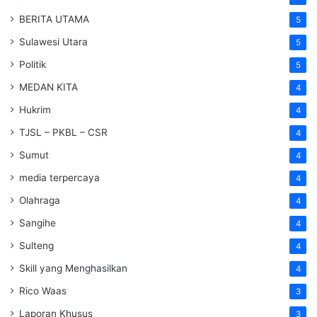
BERITA UTAMA
5
Sulawesi Utara
5
Politik
5
MEDAN KITA
4
Hukrim
4
TJSL – PKBL – CSR
4
Sumut
4
media terpercaya
4
Olahraga
4
Sangihe
4
Sulteng
4
Skill yang Menghasilkan
4
Rico Waas
3
Laporan Khusus
3