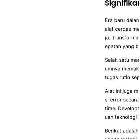
Signifik
Era baru dala
alat cerdas me
ja. Transform
epatan yang b
Salah satu ma
umnya memaka
tugas rutin se
Alat ini juga
si error secara
time. Develop
uan teknologi i
Berikut adala