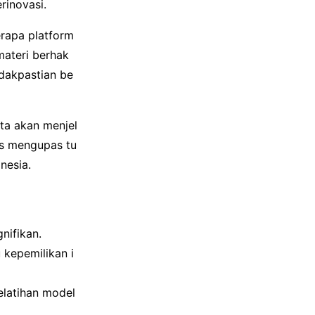
rinovasi.
erapa platform
materi berhak
idakpastian be
ta akan menjel
us mengupas tu
nesia.
nifikan.
kepemilikan i
elatihan model