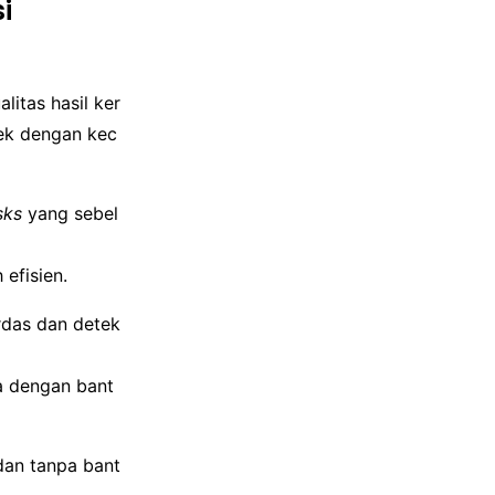
i
litas hasil ker
yek dengan kec
sks
yang sebel
 efisien.
rdas dan detek
a dengan bant
dan tanpa bant