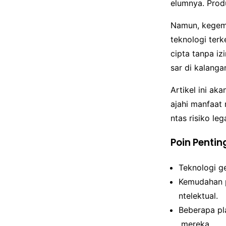
elumnya. Prod
Namun, kegemb
teknologi ter
cipta tanpa iz
sar di kalanga
Artikel ini a
ajahi manfaat
ntas risiko le
Poin Pentin
Teknologi g
Kemudahan p
ntelektual.
Beberapa pl
mereka.