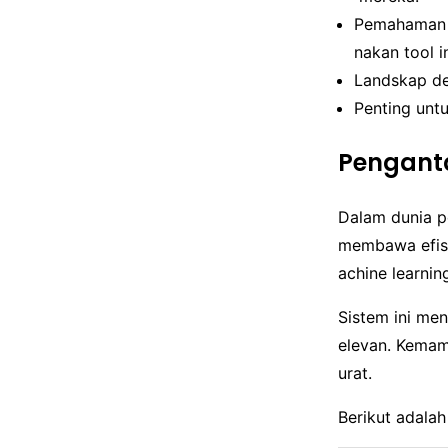
Pemahaman t
nakan tool in
Landskap dev
Penting unt
Penganta
Dalam dunia p
membawa efisi
achine learnin
Sistem ini me
elevan. Kemam
urat.
Berikut adalah