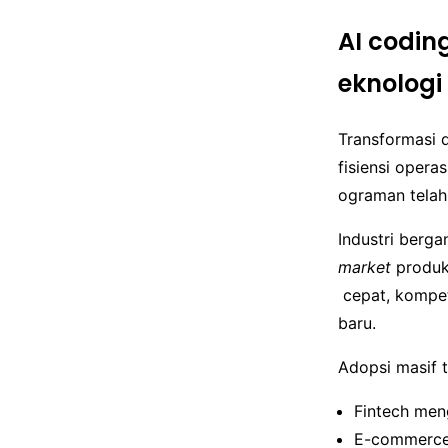
AI codin
eknologi
Transformasi 
fisiensi opera
ograman telah
Industri berg
market
produk
cepat, kompet
baru.
Adopsi masif t
Fintech men
E-commerce 