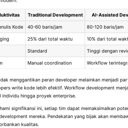
 modern:
uktivitas
Traditional Development
AI-Assisted De
nulis Kode
40-60 baris/jam
80-120 baris/jam
ging
25% dari total waktu
10% dari total wak
Standard
Tinggi dengan rev
im
Manual coordination
Workflow terintegr
 tidak menggantikan peran developer melainkan menjadi pa
ers write kode lebih efektif. Workflow development menjad
el individu hingga proyek enterprise.
mi signifikansi ini, setiap tim dapat memaksimalkan pote
development mereka. Pendekatan yang bijak akan membaw
orbankan kualitas.