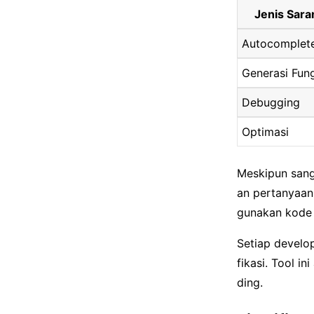
Jenis Sara
Autocomplet
Generasi Fun
Debugging
Optimasi
Meskipun sang
an pertanyaan
gunakan kode b
Setiap develop
fikasi. Tool i
ding.